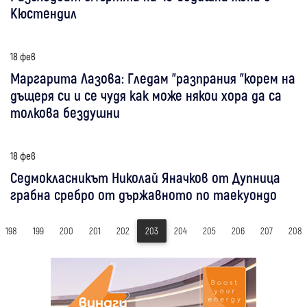
Кюстендил
18 фев
Маргарита Лазова: Гледам "разпрания "корем на
дъщеря си и се чудя как може някои хора да са
толкова бездушни
18 фев
Седмокласникът Николай Яначков от Дупница
грабна сребро от държавното по таекуондо
198
199
200
201
202
203
204
205
206
207
208