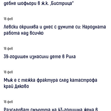
дебне шофьори в ж.к. „Бистрица“
18 фев
Левски окрилява и днес с думите си: Народната
работа над всичко
18 фев
39-годишен изнасили дете в Рила
18 фев
Мъж е с тежка фрактура след катастрофа
край Дяково
18 фев
Разследват смъртта на 43-годишна жена в