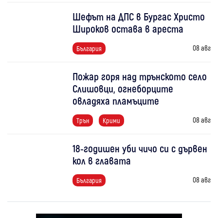
Шефът на ДПС в Бургас Христо
Широков остава в ареста
08 авг
България
Пожар горя над трънското село
Слишовци, огнеборците
овладяха пламъците
08 авг
Трън
Крими
18-годишен уби чичо си с дървен
кол в главата
08 авг
България