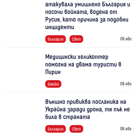
атакувала умишлено България и
посочи войната, водена от
Русия, като причина за подобни
инциденти
08 авг
България
Свят
Медицински хеликоптер
помогна на двама туристи в
Пирин
08 авг
Банско
Външно привиква посланика на
Украйна заради дрона, тя пък не
била в страната
08 авг
България
Свят