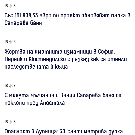
18 фев
Със 161 908,33 евро по проект обновяват парка в
Сапарева баня
18 фев
Жертва на имотните измамници в София,
Перник и Кюстендилско с разказ как са отнели
наследствената ѝ къща
18 фев
С минута мълчание и венци Сапарева баня се
поклони пред Апостола
18 фев
Опасност в Дупница: 30-сантиметрова дупка