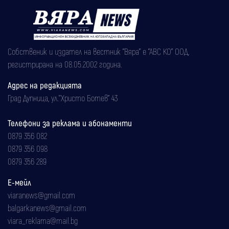
Собственик и издател на вестник "Вяра" е "АВС КО" ООД,
регистрирана на 08.05.2002 година.
Адрес на редакцията
Град Дупница, ул.''Христо Ботев" 43
Телефони за реклама и абонаменти
0879 356 082
0879 356 098
0879 356 289
Е-мейл
viaranews@gmail.com
balgarkanews@gmail.com
viara_reklama@mail.bg