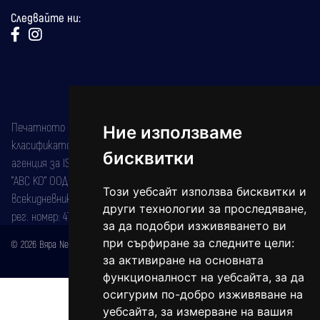
Следвайте ни:
Печатното издание на вестника е регистрирано в националния
Ние използваме
класификатор на печатните издания (Българска национална
бисквитки
агенция за ISSN) под номер: ISSN 1312-4722.
"АВС КО" ООД е притежател на марката: Вяра информационен
Този уебсайт използва бисквитки и
всекидневник на югозападна България, със свидетелство за марка
други технологии за проследяване,
рег. номер: 47857/11.05.2004 година.
за да подобри изживяването ви
при сърфиране за следните цели:
© 2026 Вяра News Всички права запазени!
Created by
DREAMmedia Creative Studio
за активиране на основната
функционалност на уебсайта
,
за да
осигурим по-добро изживяване на
уебсайта
,
за измерване на вашия