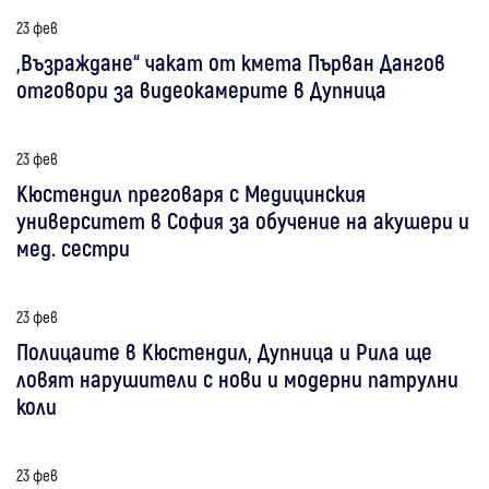
23 фев
„Възраждане“ чакат от кмета Първан Дангов
отговори за видеокамерите в Дупница
23 фев
Кюстендил преговаря с Медицинския
университет в София за обучение на акушери и
мед. сестри
23 фев
Полицаите в Кюстендил, Дупница и Рила ще
ловят нарушители с нови и модерни патрулни
коли
23 фев