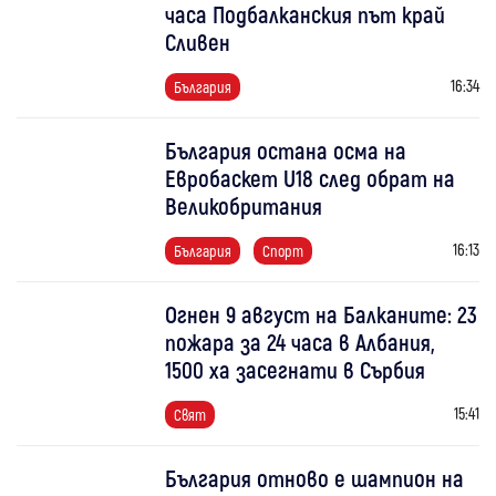
часа Подбалканския път край
Сливен
16:34
България
България остана осма на
Евробаскет U18 след обрат на
Великобритания
16:13
България
Спорт
Огнен 9 август на Балканите: 23
пожара за 24 часа в Албания,
1500 ха засегнати в Сърбия
15:41
Свят
България отново е шампион на