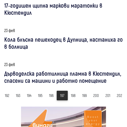
17-годишен щипна маркови маратонки в
Кюстендил
23 фев
Кола блъсна пешеходец в Дупница, настаниха го
в болница
23 фев
Дърводелска работилница пламна в Кюстендил,
спасени са машини и работно помещение
192
193
194
195
196
197
198
199
200
201
202