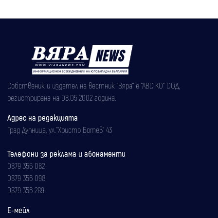
Собственик и издател на вестник "Вяра" е "АВС КО" ООД,
регистрирана на 08.05.2002 година.
Адрес на редакцията
Град Дупница, ул.''Христо Ботев" 43
Телефони за реклама и абонаменти
0879 356 082
0879 356 098
0879 356 289
Е-мейл