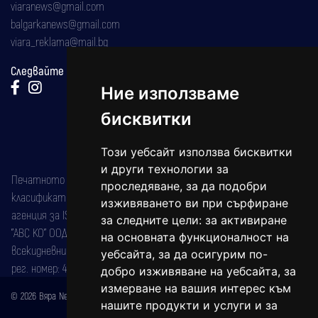
viaranews@gmail.com
balgarkanews@gmail.com
viara_reklama@mail.bg
Следвайте ни:
Ние използваме
бисквитки
Този уебсайт използва бисквитки
и други технологии за
Печатното издание на вестника е регистрирано в националния
проследяване, за да подобри
класификатор на печатните издания (Българска национална
изживяването ви при сърфиране
агенция за ISSN) под номер: ISSN 1312-4722.
за следните цели:
за активиране
"АВС КО" ООД е притежател на марката: Вяра информационен
на основната функционалност на
всекидневник на югозападна България, със свидетелство за марка
уебсайта
,
за да осигурим по-
рег. номер: 47857/11.05.2004 година.
добро изживяване на уебсайта
,
за
измерване на вашия интерес към
© 2026 Вяра News Всички права запазени!
нашите продукти и услуги и за
Created by
DREAMmedia Creative Studio