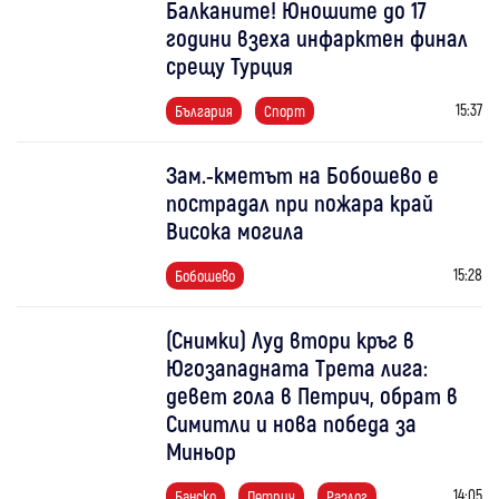
Балканите! Юношите до 17
години взеха инфарктен финал
срещу Турция
15:37
България
Спорт
Зам.-кметът на Бобошево е
пострадал при пожара край
Висока могила
15:28
Бобошево
(Снимки) Луд втори кръг в
Югозападната Трета лига:
девет гола в Петрич, обрат в
Симитли и нова победа за
Миньор
14:05
Банско
Петрич
Разлог