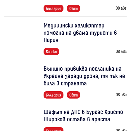
08 авг
България
Свят
Медицински хеликоптер
помогна на двама туристи в
Пирин
08 авг
Банско
Външно привиква посланика на
Украйна заради дрона, тя пък не
била в страната
08 авг
България
Свят
Шефът на ДПС в Бургас Христо
Широков остава в ареста
08 авг
България