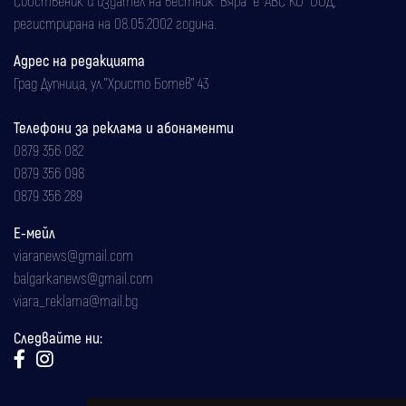
регистрирана на 08.05.2002 година.
Адрес на редакцията
Град Дупница, ул.''Христо Ботев" 43
Телефони за реклама и абонаменти
0879 356 082
0879 356 098
0879 356 289
Е-мейл
viaranews@gmail.com
balgarkanews@gmail.com
viara_reklama@mail.bg
Следвайте ни: