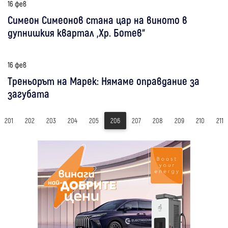
16 фев
Симеон Симеонов стана цар на виното в
дупнишкия квартал „Хр. Ботев“
16 фев
Треньорът на Марек: Нямаме оправдание за
загубата
201
202
203
204
205
206
207
208
209
210
211