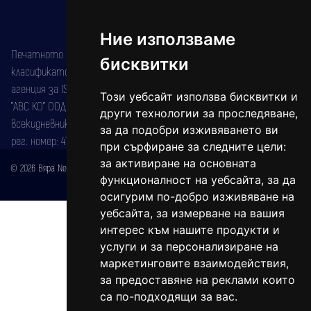
Ние използваме
Печатното издание на вестника е регистрирано в националния
бисквитки
класификатор на печатните издания (Българска национална
агенция за ISSN) под номер: ISSN 1312-4722.
Този уебсайт използва бисквитки и
"АВС КО" ООД е притежател на марката: Вяра информационен
други технологии за проследяване,
всекидневник на югозападна България, със свидетелство за марка
за да подобри изживяването ви
рег. номер: 47857/11.05.2004 година.
при сърфиране за следните цели:
за активиране на основната
© 2026 Вяра News Всички права запазени!
функционалност на уебсайта
,
за да
Created by
DREAMmedia Creative Studio
осигурим по-добро изживяване на
уебсайта
,
за измерване на вашия
интерес към нашите продукти и
услуги и за персонализиране на
маркетинговите взаимодействия
,
за предоставяне на реклами които
са по-подходящи за вас
.