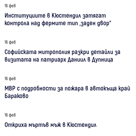
16 фев
Институциите в Кюстендил затягат
контрола над фермите тип „заден двор“
16 фев
Софийската митрополия разкри детайли за
визитата на патриарх Даниил в Дупница
16 фев
МВР с подробности за пожара в автокъща край
Бараково
16 фев
Откриха мъртъв мъж в Кюстендил