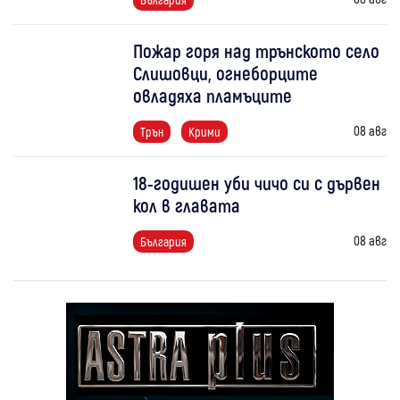
Пожар горя над трънското село
Слишовци, огнеборците
овладяха пламъците
08 авг
Трън
Крими
18-годишен уби чичо си с дървен
кол в главата
08 авг
България