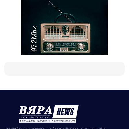
Собственик и издател на вестник "Вяра" е "АВС КО" ООД,