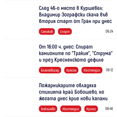
След 46-о място в Куршевел:
Владимир Зографски скача във
втория старт от Гран при днес
09:24
Самоков
Спорт
От 16:00 ч. днес: Спират
камионите по "Тракия", "Струма"
и през Кресненското дефиле
09:12
Благоевград
Кресна
Кюстендил
Пожарникарите овладяха
стихията край Бобошево, но
жегата днес крие нови капани
08:46
Бобошево
Кюстендил
Крими