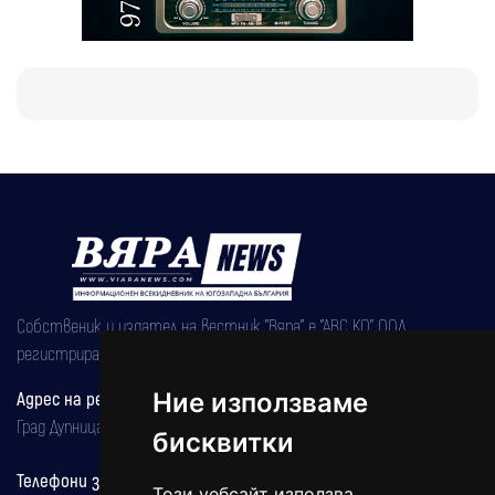
Собственик и издател на вестник "Вяра" е "АВС КО" ООД,
регистрирана на 08.05.2002 година.
Адрес на редакцията
Ние използваме
Град Дупница, ул.''Христо Ботев" 43
бисквитки
Телефони за реклама и абонаменти
Този уебсайт използва