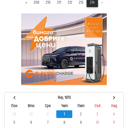
«
209
210
211
212
213
214
»
Яну, 1970
Пон
Вто
Сря
Чет
Пет
Съб
Нед
29
30
31
1
2
3
4
5
6
7
8
9
10
11