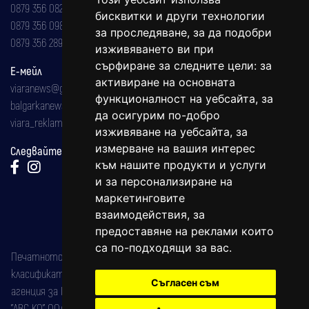
0879 356 082
бисквитки и други технологии
0879 356 098
за проследяване, за да подобри
0879 356 289
изживяването ви при
сърфиране за следните цели:
за
Е-мейл
активиране на основната
viaranews@gmail.com
функционалност на уебсайта
,
за
balgarkanews@gmail.com
да осигурим по-добро
viara_reklama@mail.bg
изживяване на уебсайта
,
за
измерване на вашия интерес
Следвайте ни:
към нашите продукти и услуги
и за персонализиране на
маркетинговите
взаимодействия
,
за
предоставяне на реклами които
са по-подходящи за вас
.
Печатното издание на вестника е регистрирано в националния
класификатор на печатните издания (Българска национална
Съгласен съм
агенция за ISSN) под номер: ISSN 1312-4722.
"АВС КО" ООД е притежател на марката: Вяра информационен