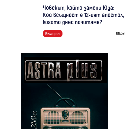
Човекът, който замени Юда:
Кой всъщност е 12-ият апостол,
когото днес почитаме?
08:39
България