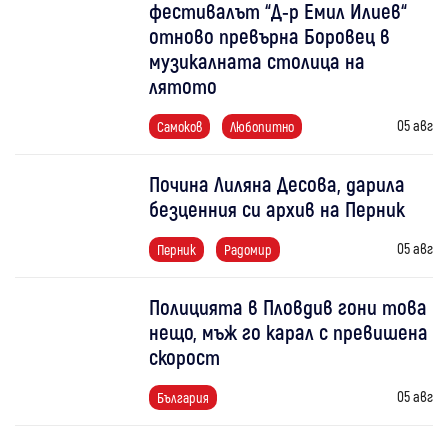
фестивалът “Д-р Емил Илиев“
отново превърна Боровец в
музикалната столица на
лятото
05 авг
Самоков
Любопитно
Почина Лиляна Десова, дарила
безценния си архив на Перник
05 авг
Перник
Радомир
Полицията в Пловдив гони това
нещо, мъж го карал с превишена
скорост
05 авг
България