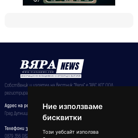
Собственик и издател на вестник "Вяра" е "АВС КО" ООД,
регистрирана на 08.05.2002 година.
Адрес на редакцията
Ние използваме
Град Дупница, ул.''Христо Ботев" 43
бисквитки
Телефони за реклама и абонаменти
Този уебсайт използва
0879 356 082