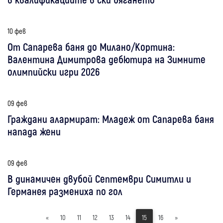
10 фев
От Сапарева баня до Милано/Кортина:
Валентина Димитрова дебютира на Зимните
олимпийски игри 2026
09 фев
Граждани алармират: Младеж от Сапарева баня
напада жени
09 фев
В динамичен двубой Септември Симитли и
Германея размениха по гол
«
10
11
12
13
14
15
16
»