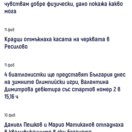
чувствам добре физически, дано покажа какво
мога
11 фев
Крадци отмъкнаха касата на черквата в
Ресилово
11 фев
4 биатлонистки ще представят България днес
на зимните Олимпийски игри, Валентина
Димитрова дебютира със стартов номер 2 в
15,16 ч
10 фев
Даниел Пешков и Марио Матиканов отпаднаха
в квалификациите в ски бягането