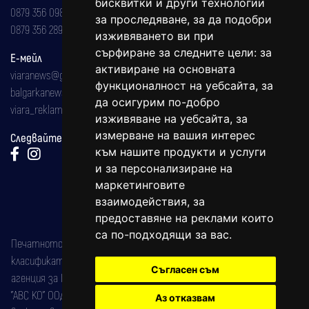
бисквитки и други технологии
0879 356 098
за проследяване, за да подобри
0879 356 289
изживяването ви при
сърфиране за следните цели:
за
Е-мейл
активиране на основната
viaranews@gmail.com
функционалност на уебсайта
,
за
balgarkanews@gmail.com
да осигурим по-добро
viara_reklama@mail.bg
изживяване на уебсайта
,
за
измерване на вашия интерес
Следвайте ни:
към нашите продукти и услуги
и за персонализиране на
маркетинговите
взаимодействия
,
за
предоставяне на реклами които
са по-подходящи за вас
.
Печатното издание на вестника е регистрирано в националния
класификатор на печатните издания (Българска национална
Съгласен съм
агенция за ISSN) под номер: ISSN 1312-4722.
"АВС КО" ООД е притежател на марката: Вяра информационен
Аз отказвам