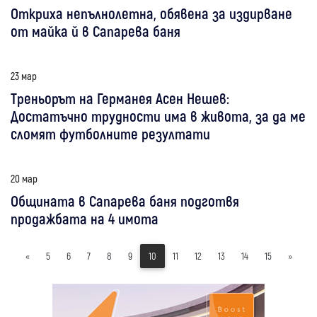
Откриха непълнолетна, обявена за издирване
от майка й в Сапарева баня
23 мар
Треньорът на Германея Асен Нешев:
Достатъчно трудности има в живота, за да ме
сломят футболните резултати
20 мар
Общината в Сапарева баня подготвя
продажбата на 4 имота
«
5
6
7
8
9
10
11
12
13
14
15
»