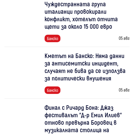
Чуждестранната група
италианци провокирали
конфликт, хотелът отчита
щети за около 15 000 евро
05 авг
Банско
Кметът на Банско: Няма данни
за антисемитски инцидент,
случаят не бива да се използва
за политически внушения
05 авг
Банско
Финал с Ричард Бона: Джаз
фестивалът “Д-р Емил Илиев“
отново превърна Боровец в
музикалната столица на