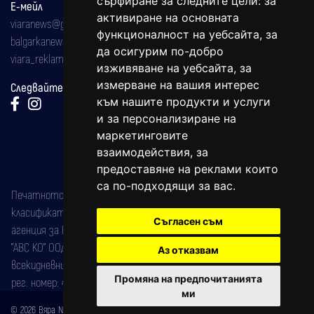
сърфиране за следните цели:
за
Е-мейл
активиране на основната
viaranews@gmail.com
функционалност на уебсайта
,
за
balgarkanews@gmail.com
да осигурим по-добро
viara_reklama@mail.bg
изживяване на уебсайта
,
за
измерване на вашия интерес
Следвайте ни:
към нашите продукти и услуги
и за персонализиране на
маркетинговите
взаимодействия
,
за
предоставяне на реклами които
са по-подходящи за вас
.
Печатното издание на вестника е регистрирано в националния
класификатор на печатните издания (Българска национална
Съгласен съм
агенция за ISSN) под номер: ISSN 1312-4722.
"АВС КО" ООД е притежател на марката: Вяра информационен
Аз отказвам
всекидневник на югозападна България, със свидетелство за марка
Промяна на предпочитанията
рег. номер: 47857/11.05.2004 година.
ми
© 2026 Вяра News Всички права запазени!