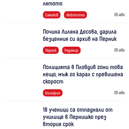
лятото
05 авг
Самоков
Любопитно
Почина Лиляна Десова, дарила
безценния си архив на Перник
05 авг
Перник
Радомир
Полицията в Пловдив гони това
нещо, мъж го карал с превишена
скорост
05 авг
България
18 ученици са отпаднали от
училище в Пернишко през
втория срок