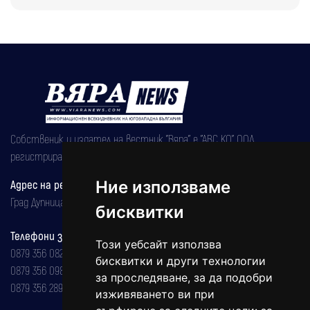
Собственик и издател на вестник "Вяра" е "АВС КО" ООД,
регистрирана на 08.05.2002 година.
Адрес на редакцията
Ние използваме
Град Дупница, ул.''Христо Ботев" 43
бисквитки
Телефони за реклама и абонаменти
Този уебсайт използва
0879 356 082
бисквитки и други технологии
0879 356 098
за проследяване, за да подобри
0879 356 289
изживяването ви при