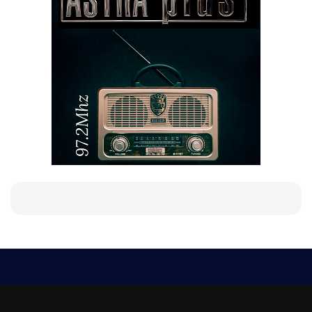
Е-мейл
Следвайте ни:
viaranews@gmail.com