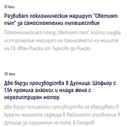
01 юли
Развиват поклонническия маршрут "Светият
път" за самостоятелни пътешествия
Поклонническият поход „Светият път“, който следва
историческия маршрут на пренасянето на мощите
на Св. Иван Рилски от Търново до Рилски
29 юни
Две бързи производства в Дупница: Шофьор с
1.54 промила алкохол и млада жена с
нерегистриран мотор
Две бързи полицейски производства са образувани в
края на миналата седмица в Районното управление в
Дупница за нарушения на пътя. В Сапарев