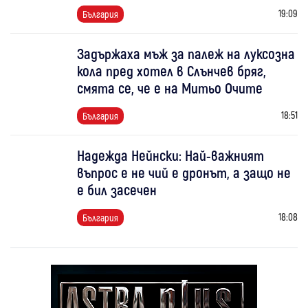
19:09
България
Задържаха мъж за палеж на луксозна
кола пред хотел в Слънчев бряг,
смята се, че е на Митьо Очите
18:51
България
Надежда Нейнски: Най-важният
въпрос е не чий е дронът, а защо не
е бил засечен
18:08
България