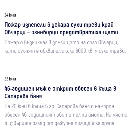
24 юни
Пожар изпепели 6 декара сухи треви край
Овчарци – огнеборци предотвратиха щети
Пожар е възникнал в землището на село Овчарци,
като огънят е обхванал около 6000 кв. м сухи треви.
22 юни
46-годишен мъж е открит обесен в къща в
Сапарева баня
На 20 юни в къща в гр. Сапарева баня е намерен
обесен 46-годишният обитател на имота. На място
е извършен оглед от дежурна полицейска група