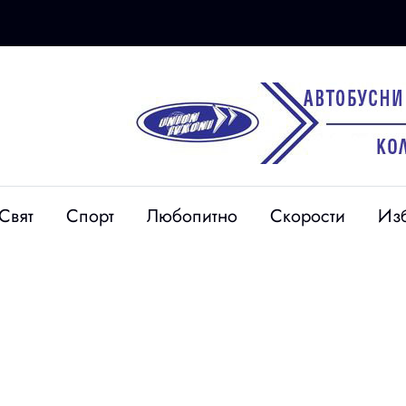
28 юли
Свят
Спорт
Любопитно
Скорости
Из
 приет:
Съветниците в Сапарева
ня отчете
баня обсъждат бюджета,
ева и пуска
общинския дълг и сделки
оти на търг
с имоти