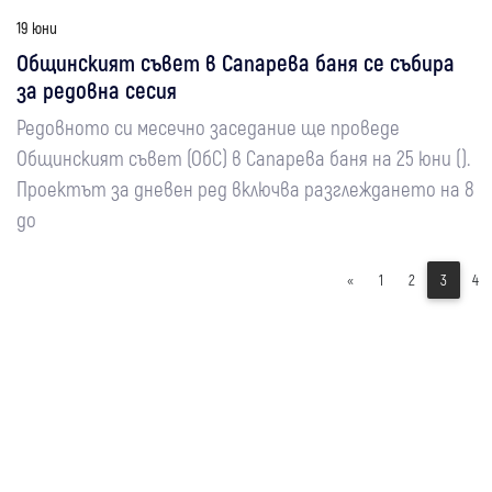
19 юни
Общинският съвет в Сапарева баня се събира
за редовна сесия
Редовното си месечно заседание ще проведе
Общинският съвет (ОбС) в Сапарева баня на 25 юни ().
Проектът за дневен ред включва разглеждането на 8
до
«
1
2
3
4