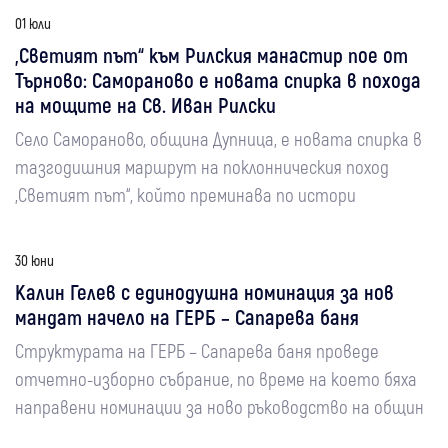
01 юли
„Светият път“ към Рилския манастир пое от
Търново: Самораново е новата спирка в похода
на мощите на Св. Иван Рилски
Село Самораново, община Дупница, е новата спирка в
тазгодишния маршрут на поклонническия поход
„Светият път“, който преминава по истори
30 юни
Калин Гелев с единодушна номинация за нов
мандат начело на ГЕРБ – Сапарева баня
Структурата на ГЕРБ – Сапарева баня проведе
отчетно-изборно събрание, по време на което бяха
направени номинации за ново ръководство на общин