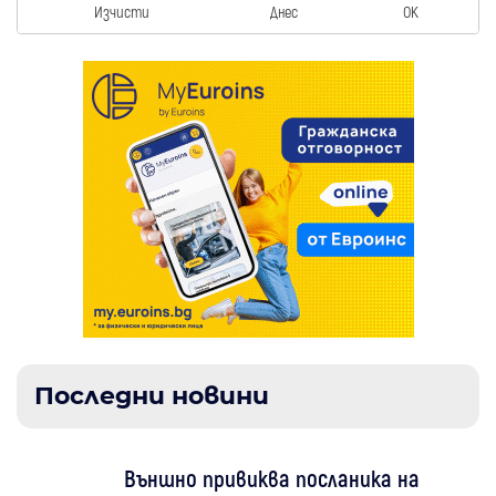
Изчисти
Днес
OK
Последни новини
Външно привиква посланика на