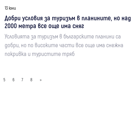
13 юни
Добри условия за туризъм в планините, но над
2000 метра все още има сняг
Условията за туризъм в българските планини са
добри, но по високите части все още има снежна
покривка и туристите тряб
5
6
7
8
»