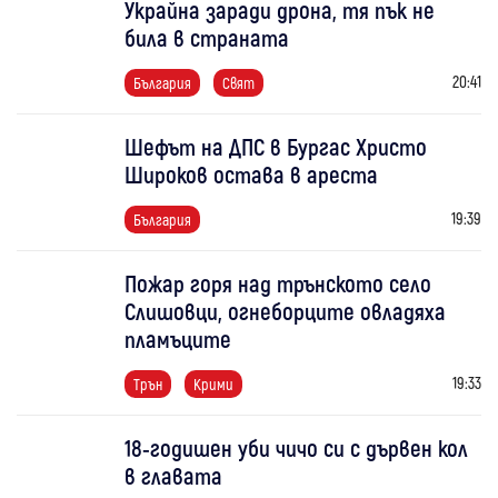
Украйна заради дрона, тя пък не
била в страната
20:41
България
Свят
Шефът на ДПС в Бургас Христо
Широков остава в ареста
19:39
България
Пожар горя над трънското село
Слишовци, огнеборците овладяха
пламъците
19:33
Трън
Крими
18-годишен уби чичо си с дървен кол
в главата