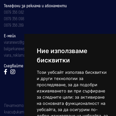
Телефони за реклама и абонаменти
0879 356 082
0879 356 098
0879 356 289
Е-мейл
viaranews@gmail.com
balgarkanews@gmail.com
Ние използваме
viara_reklama@mail.bg
бисквитки
Следвайте ни:
Този уебсайт използва бисквитки
и други технологии за
проследяване, за да подобри
изживяването ви при сърфиране
за следните цели:
за активиране
на основната функционалност на
Печатното издание на вестника е регистрирано в националния
уебсайта
,
за да осигурим по-
класификатор на печатните издания (Българска национална
добро изживяване на уебсайта
,
за