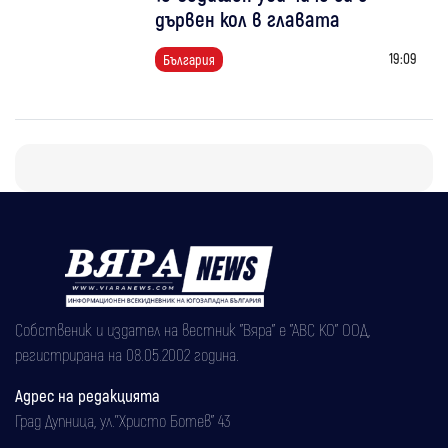
дървен кол в главата
19:09
България
Собственик и издател на вестник "Вяра" е "АВС КО" ООД,
регистрирана на 08.05.2002 година.
Адрес на редакцията
Град Дупница, ул.''Христо Ботев" 43