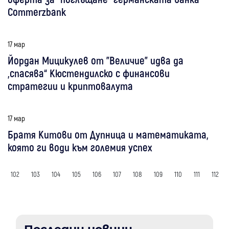
Commerzbank
17 мар
Йордан Мицикулев от "Величие" идва да
„спасява“ Кюстендилско с финансови
стратегии и криптовалута
17 мар
Братя Китови от Дупница и математиката,
която ги води към големия успех
102
103
104
105
106
107
108
109
110
111
112