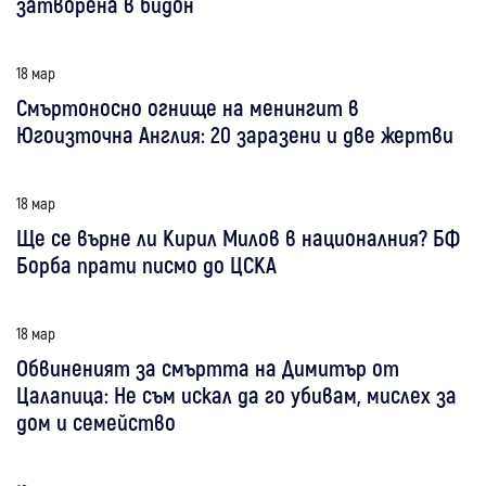
затворена в бидон
18 мар
Смъртоносно огнище на менингит в
Югоизточна Англия: 20 заразени и две жертви
18 мар
Ще се върне ли Кирил Милов в националния? БФ
Борба прати писмо до ЦСКА
18 мар
Обвиненият за смъртта на Димитър от
Цалапица: Не съм искал да го убивам, мислех за
дом и семейство