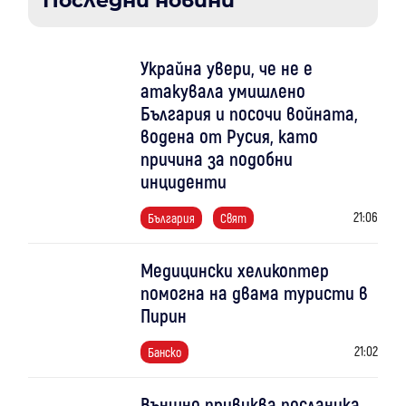
Последни новини
Украйна увери, че не е
атакувала умишлено
България и посочи войната,
водена от Русия, като
причина за подобни
инциденти
21:06
България
Свят
Медицински хеликоптер
помогна на двама туристи в
Пирин
21:02
Банско
Външно привиква посланика