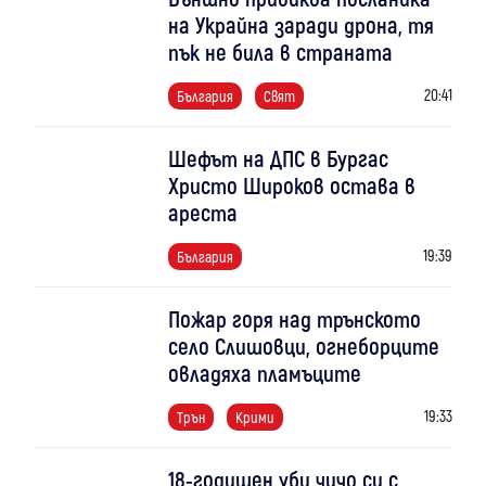
на Украйна заради дрона, тя
пък не била в страната
20:41
България
Свят
Шефът на ДПС в Бургас
Христо Широков остава в
ареста
19:39
България
Пожар горя над трънското
село Слишовци, огнеборците
овладяха пламъците
19:33
Трън
Крими
18-годишен уби чичо си с