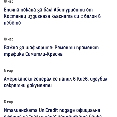
18 мар
Епична покана за бал! Абитуриенти от
Костенец издигнаха класната си с балон в
небето
18 мар
Важно за шофьорите: Ремонти променят
трафика Симитли-Кресна
17 мар
Американски генерал се напил в Киев, изгубил
секретни документи
17 мар
Италианската UniCredit подаде официална
оферта за "поглъщане" германската банка