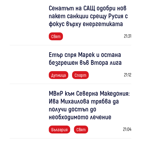
Сенатът на САЩ одобри нов
пакет санкции срещу Русия с
фокус върху енергетиката
21:31
Свят
Етър спря Марек и остана
безгрешен във Втора лига
21:12
Дупница
Спорт
МВнР към Северна Македония:
Ива Михаилова трябва да
получи достъп до
необходимото лечение
21:04
България
Свят