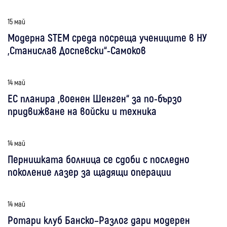
15 май
Модерна STEM среда посреща учениците в НУ
„Станислав Доспевски“-Самоков
14 май
ЕС планира „военен Шенген“ за по-бързо
придвижване на войски и техника
14 май
Пернишката болница се сдоби с последно
поколение лазер за щадящи операции
14 май
Ротари клуб Банско–Разлог дари модерен