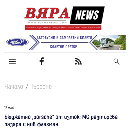
Начало
Търсене
17 май
Бюджетно „porsche“ от изток: MG разтърсва
пазара с нов флагман