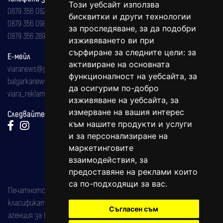
Този уебсайт използва
0879 356 082
бисквитки и други технологии
0879 356 098
за проследяване, за да подобри
0879 356 289
изживяването ви при
сърфиране за следните цели:
за
Е-мейл
активиране на основната
viaranews@gmail.com
функционалност на уебсайта
,
за
balgarkanews@gmail.com
да осигурим по-добро
viara_reklama@mail.bg
изживяване на уебсайта
,
за
измерване на вашия интерес
Следвайте ни:
към нашите продукти и услуги
и за персонализиране на
маркетинговите
взаимодействия
,
за
предоставяне на реклами които
са по-подходящи за вас
.
Печатното издание на вестника е регистрирано в националния
класификатор на печатните издания (Българска национална
Съгласен съм
агенция за ISSN) под номер: ISSN 1312-4722.