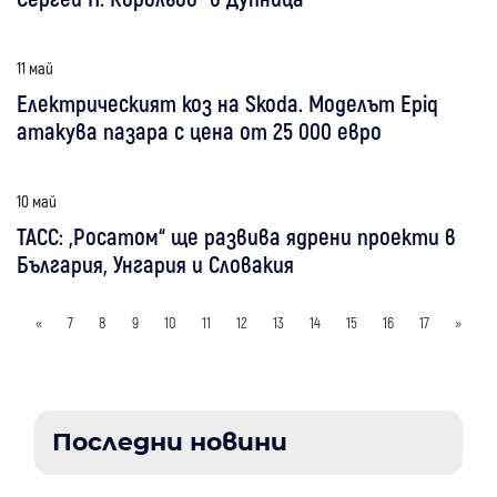
11 май
Електрическият коз на Skoda. Моделът Epiq
атакува пазара с цена от 25 000 евро
10 май
ТАСС: „Росатом“ ще развива ядрени проекти в
България, Унгария и Словакия
«
7
8
9
10
11
12
13
14
15
16
17
»
Последни новини