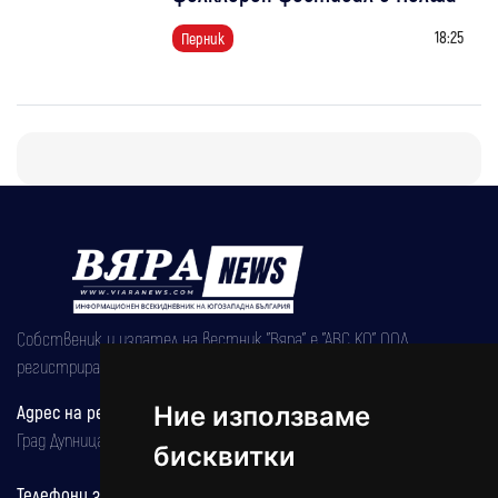
18:25
Перник
Собственик и издател на вестник "Вяра" е "АВС КО" ООД,
регистрирана на 08.05.2002 година.
Адрес на редакцията
Ние използваме
Град Дупница, ул.''Христо Ботев" 43
бисквитки
Телефони за реклама и абонаменти