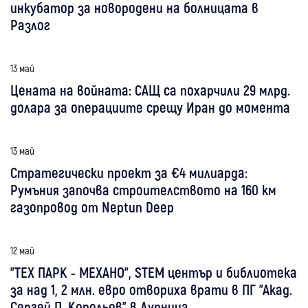
инкубатор за новородени на болницата в
Разлог
13 май
Цената на войната: САЩ са похарчили 29 млрд.
долара за операциите срещу Иран до момента
13 май
Стратегически проект за €4 милиарда:
Румъния започва строителството на 160 км
газопровод от Neptun Deep
12 май
"ТЕХ ПАРК - МЕХАНО", STEM център и библиотека
за над 1, 2 млн. евро отвориха врати в ПГ "Акад.
Сергей П. Корольов” в Дупница