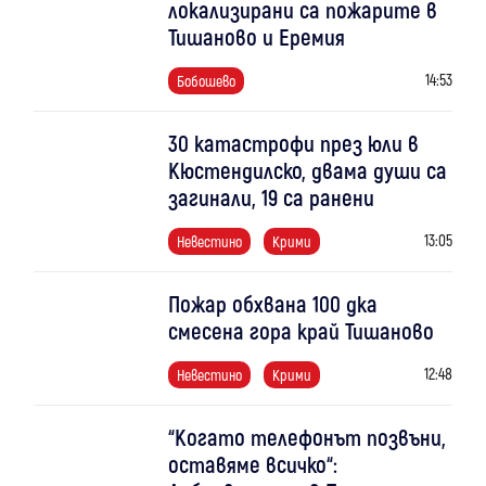
локализирани са пожарите в
Тишаново и Еремия
14:53
Бобошево
30 катастрофи през юли в
Кюстендилско, двама души са
загинали, 19 са ранени
13:05
Невестино
Крими
Пожар обхвана 100 дка
смесена гора край Тишаново
12:48
Невестино
Крими
“Когато телефонът позвъни,
оставяме всичко“: