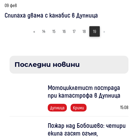
09 фев
Спипаха двама с канабис в Дупница
«
14
15
16
17
18
19
»
Последни новини
Мотоциклетист пострада
при катастрофа в Дупница
15:08
Дупница
Крими
Пожар над Бобошево: четири
екипа гасят огъня,