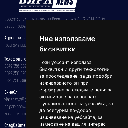
Собственик и издател на вестник "Вяра" е "АВС КО" ООД,
регистрирана на 08.05.2002 година.
Адрес на редакцията
Ние използваме
Град Дупница, ул.''Христо Ботев" 43
бисквитки
Телефони за реклама и абонаменти
Този уебсайт използва
0879 356 082
бисквитки и други технологии
0879 356 098
за проследяване, за да подобри
0879 356 289
изживяването ви при
сърфиране за следните цели:
за
Е-мейл
активиране на основната
viaranews@gmail.com
функционалност на уебсайта
,
за
balgarkanews@gmail.com
да осигурим по-добро
viara_reklama@mail.bg
изживяване на уебсайта
,
за
измерване на вашия интерес
Следвайте ни: