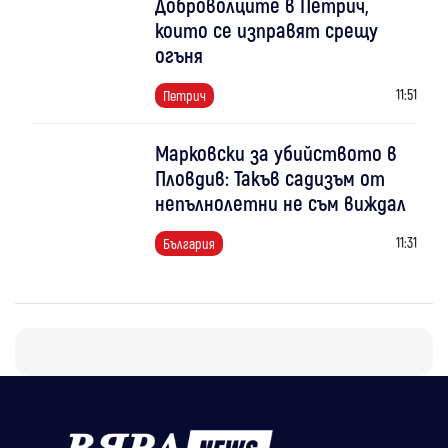
Доброволците в Петрич,
които се изправят срещу
огъня
11:51
Петрич
Марковски за убийството в
Пловдив: Такъв садизъм от
непълнолетни не съм виждал
11:31
България