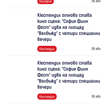
06 авг
България
Кюстендил отново става
кино сцена: “София Филм
Фест“ идва на площад
“Велбъжд“ с четири специални
вечери
06 авг
Кюстендил
Кюстендил отново става
кино сцена: “София Филм
Фест“ идва на площад
“Велбъжд“ с четири специални
вечери
06 авг
Кюстендил