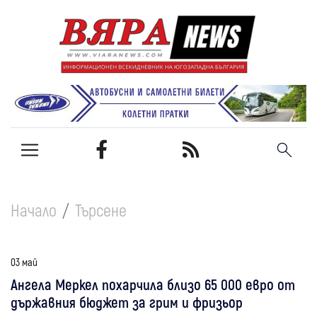
Начало
Търсене
03 май
Ангела Меркел похарчила близо 65 000 евро от
държавния бюджет за грим и фризьор