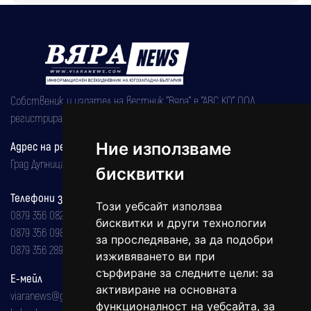
Собственик и издател на вестник "Вяра" е "АВС КО" ООД,
регистрирана на 08.05.2002 година.
Адрес на редакцията
Ние използваме
Град Дупница, ул.''Христо Ботев" 43
бисквитки
Телефони за реклама и абонаменти
Този уебсайт използва
0879 356 082
бисквитки и други технологии
0879 356 098
за проследяване, за да подобри
0879 356 289
изживяването ви при
сърфиране за следните цели:
за
Е-мейл
активиране на основната
viaranews@gmail.com
функционалност на уебсайта
,
за