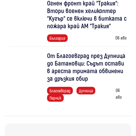
Огнен фронт край “Тракия“:
Втори военен хеликоптер
“Кугър“ се включи в битката с
пожара край АМ “Тракия“
06 авг
България
От Благоевград през Дупница
до Батановци: Съдът остави
в ареста тримата обвинени
за дръзкия обир
06
Благоевград
Дупница
авг
Перник