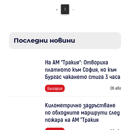
«
1
»
Последни новини
На АМ “Тракия“: Отвориха
платното към София, но към
Бургас чакането стига 3 часа
06 авг
България
Километрично задръстване
по обходните маршрути след
пожара на АМ "Тракия