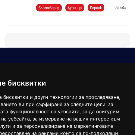
06 авг
Благоевград
Дупница
Перник
Е-мейл
Следвайте ни:
viaranews@gmail.com
balgarkanews@gmail.com
ме бисквитки
viara_reklama@mail.bg
а бисквитки и други технологии за проследяване,
ването ви при сърфиране за следните цели:
за
ата функционалност на уебсайта
,
за да осигурим
 на уебсайта
,
за измерване на вашия интерес към
луги и за персонализиране на маркетинговите
предоставяне на реклами които са по-подходящи