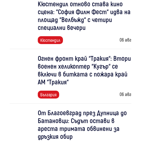
Кюстендил отново става кино
сцена: “София Филм Фест“ идва на
площад “Велбъжд“ с четири
специални вечери
06 авг
Кюстендил
Огнен фронт край “Тракия“: Втори
военен хеликоптер “Кугър“ се
включи в битката с пожара край
АМ “Тракия“
06 авг
България
От Благоевград през Дупница до
Батановци: Съдът остави в
ареста тримата обвинени за
дръзкия обир