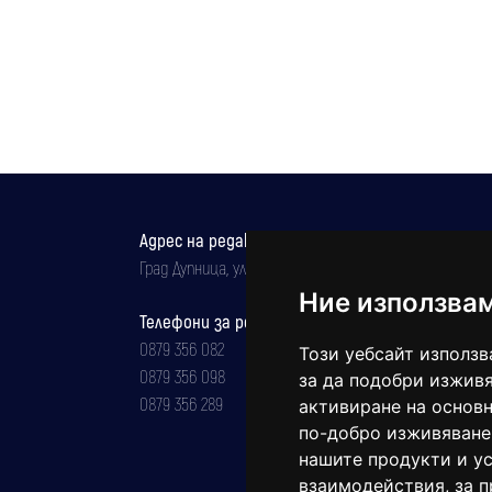
Адрес на редакцията
Град Дупница, ул.''Христо Ботев" 43
Ние използва
Телефони за реклама и абонаменти
0879 356 082
Този уебсайт използв
0879 356 098
за да подобри изживя
0879 356 289
активиране на основн
по-добро изживяване
нашите продукти и ус
взаимодействия
,
за 