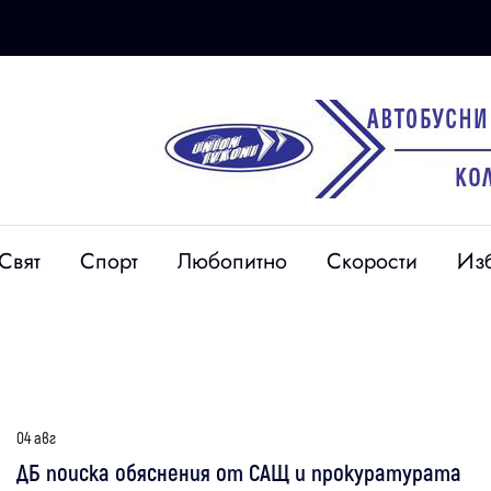
Свят
Спорт
Любопитно
Скорости
Из
04 авг
ДБ поиска обяснения от САЩ и прокуратурата