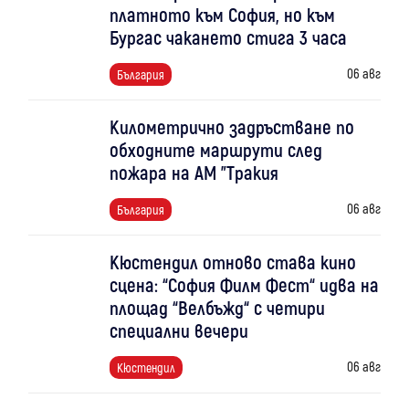
платното към София, но към
Бургас чакането стига 3 часа
06 авг
България
Километрично задръстване по
обходните маршрути след
пожара на АМ "Тракия
06 авг
България
Кюстендил отново става кино
сцена: “София Филм Фест“ идва на
площад “Велбъжд“ с четири
специални вечери
06 авг
Кюстендил