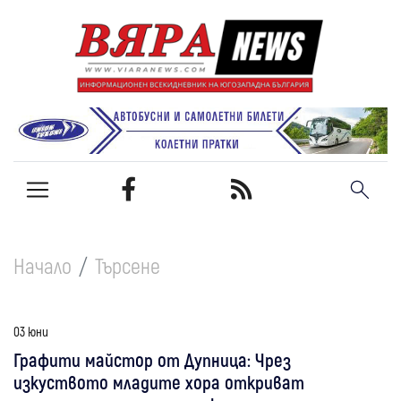
Начало
Търсене
03 юни
Графити майстор от Дупница: Чрез
изкуството младите хора откриват