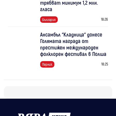
трябват минимум 1,2 млн.
гласа
18:26
България
Ансамбъл “Кладница“ донесе
Голямата награда от
престижен международен
фолклорен фестивал в Полша
18:25
Перник