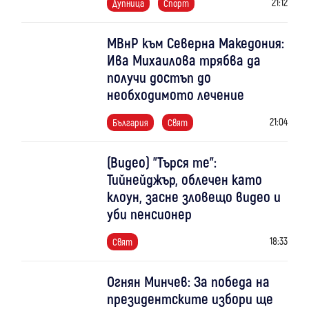
21:12
Дупница
Спорт
МВнР към Северна Македония:
Ива Михаилова трябва да
получи достъп до
необходимото лечение
21:04
България
Свят
(Видео) "Търся те":
Тийнейджър, облечен като
клоун, засне зловещо видео и
уби пенсионер
18:33
Свят
Огнян Минчев: За победа на
президентските избори ще