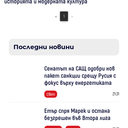
историята и модерната култура
«
1
»
Последни новини
Сенатът на САЩ одобри нов
пакет санкции срещу Русия с
фокус върху енергетиката
21:31
Свят
Етър спря Марек и остана
безгрешен във Втора лига