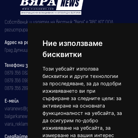
Собственик и издател на вестник "Вяра" е "АВС КО" ООД,
регистрирана на 08.05.2002 година.
Адрес на редакцията
Ние използваме
Град Дупница, ул.''Христо Ботев" 43
бисквитки
Телефони за реклама и абонаменти
Този уебсайт използва
0879 356 082
бисквитки и други технологии
0879 356 098
за проследяване, за да подобри
0879 356 289
изживяването ви при
сърфиране за следните цели:
за
Е-мейл
активиране на основната
viaranews@gmail.com
функционалност на уебсайта
,
за
balgarkanews@gmail.com
да осигурим по-добро
viara_reklama@mail.bg
изживяване на уебсайта
,
за
измерване на вашия интерес
Следвайте ни: