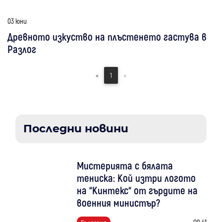
03 юни
Древното изкуство на плъстенето гастува в
Разлог
«
1
»
Последни новини
Мистерията с бялата
тениска: Кой изтри логото
на “Кинтекс“ от гърдите на
военния министър?
09:41