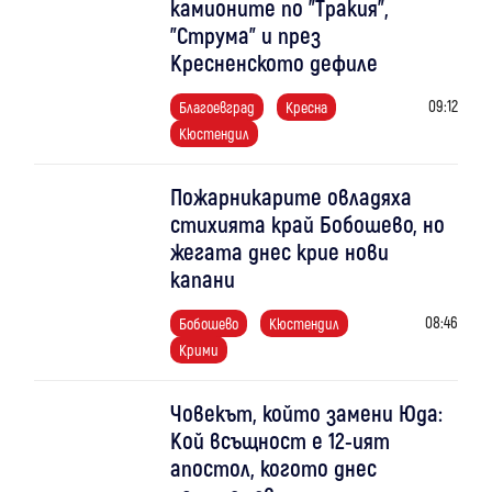
камионите по "Тракия",
"Струма" и през
Кресненското дефиле
09:12
Благоевград
Кресна
Кюстендил
Пожарникарите овладяха
стихията край Бобошево, но
жегата днес крие нови
капани
08:46
Бобошево
Кюстендил
Крими
Човекът, който замени Юда:
Кой всъщност е 12-ият
апостол, когото днес