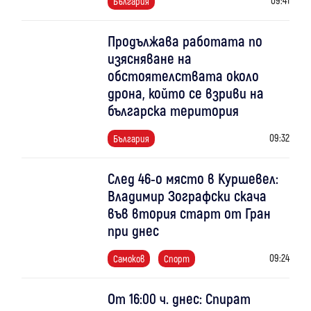
България
Продължава работата по
изясняване на
обстоятелствата около
дрона, който се взриви на
българска територия
09:32
България
След 46-о място в Куршевел:
Владимир Зографски скача
във втория старт от Гран
при днес
09:24
Самоков
Спорт
От 16:00 ч. днес: Спират