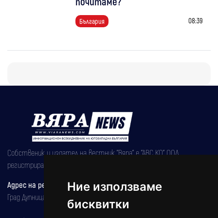
почитаме?
08:39
България
Собственик и издател на вестник "Вяра" е "АВС КО" ООД,
регистрирана на 08.05.2002 година.
Адрес на редакцията
Ние използваме
Град Дупница, ул.''Христо Ботев" 43
бисквитки