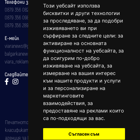
Телефони за реклама и абонаменти
Този уебсайт използва
0879 356 082
бисквитки и други технологии
0879 356 098
за проследяване, за да подобри
0879 356 289
изживяването ви при
сърфиране за следните цели:
за
Е-мейл
активиране на основната
viaranews@gmail.com
функционалност на уебсайта
,
за
balgarkanews@gmail.com
да осигурим по-добро
viara_reklama@mail.bg
изживяване на уебсайта
,
за
измерване на вашия интерес
Следвайте ни:
към нашите продукти и услуги
и за персонализиране на
маркетинговите
взаимодействия
,
за
предоставяне на реклами които
са по-подходящи за вас
.
Печатното издание на вестника е регистрирано в националния
класификатор на печатните издания (Българска национална
Съгласен съм
агенция за ISSN) под номер: ISSN 1312-4722.