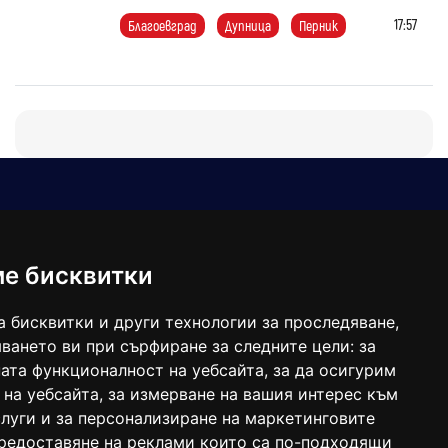
17:57
Благоевград
Дупница
Перник
Е-мейл
Следвайте ни:
viaranews@gmail.com
balgarkanews@gmail.com
ме бисквитки
viara_reklama@mail.bg
а бисквитки и други технологии за проследяване,
ването ви при сърфиране за следните цели:
за
ата функционалност на уебсайта
,
за да осигурим
 на уебсайта
,
за измерване на вашия интерес към
луги и за персонализиране на маркетинговите
предоставяне на реклами които са по-подходящи