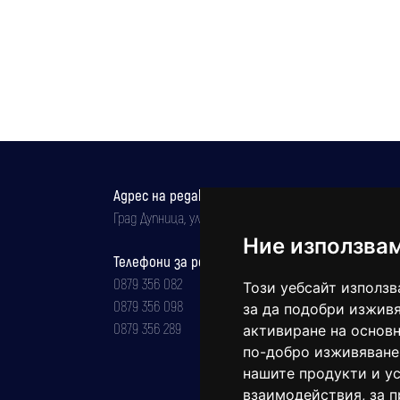
Адрес на редакцията
Град Дупница, ул.''Христо Ботев" 43
Ние използва
Телефони за реклама и абонаменти
0879 356 082
Този уебсайт използв
0879 356 098
за да подобри изживя
0879 356 289
активиране на основн
по-добро изживяване
нашите продукти и ус
взаимодействия
,
за 