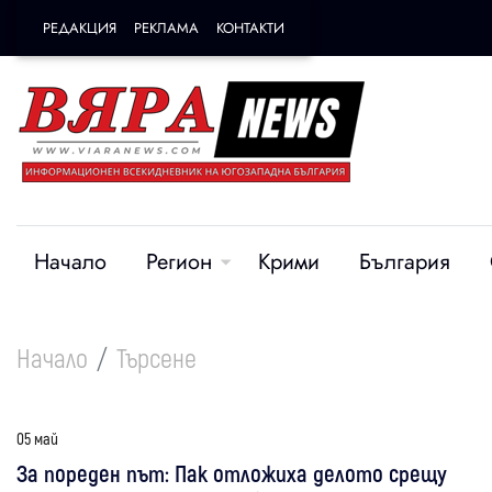
РЕДАКЦИЯ
РЕКЛАМА
КОНТАКТИ
Начало
Регион
Крими
България
Начало
Търсене
05 май
За пореден път: Пак отложиха делото срещу