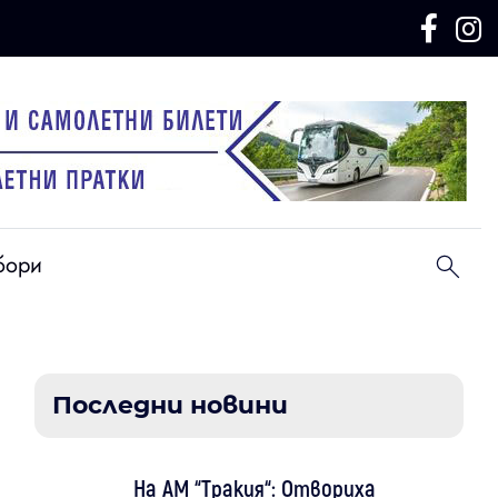
бори
Последни новини
На АМ “Тракия“: Отвориха