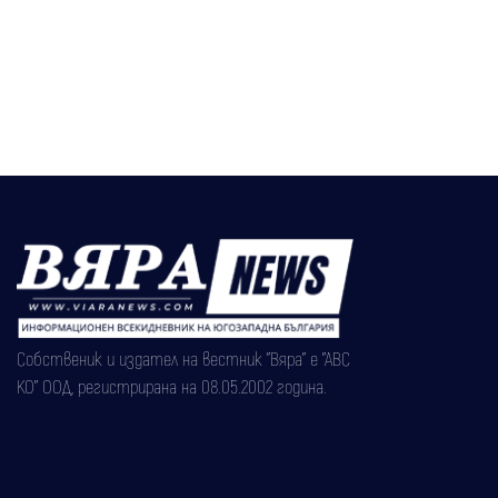
Собственик и издател на вестник "Вяра" е "АВС
КО" ООД, регистрирана на 08.05.2002 година.