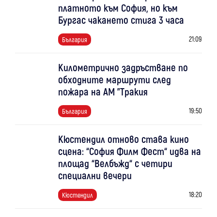
платното към София, но към
Бургас чакането стига 3 часа
21:09
България
Километрично задръстване по
обходните маршрути след
пожара на АМ "Тракия
19:50
България
Кюстендил отново става кино
сцена: “София Филм Фест“ идва на
площад “Велбъжд“ с четири
специални вечери
18:20
Кюстендил