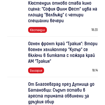
Кюстендил отново става кино
сцена: “София Филм Фест“ идва на
площад “Велбъжд“ с четири
специални вечери
18:20
Кюстендил
Огнен фронт край “Тракия“: Втори
военен хеликоптер “Кугър“ се
включи в битката с пожара край
АМ “Тракия“
18:14
България
От Благоевград през Дупница до
Батановци: Съдът остави в
ареста тримата обвинени за
дръзкия обир