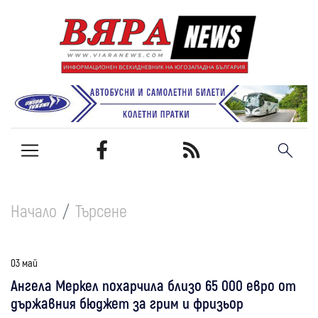
Начало
Търсене
03 май
Ангела Меркел похарчила близо 65 000 евро от
държавния бюджет за грим и фризьор