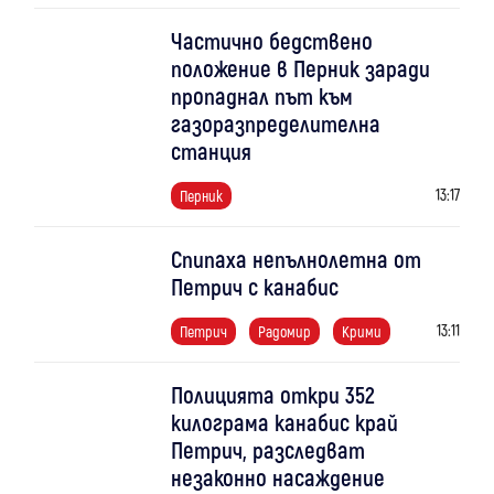
Частично бедствено
положение в Перник заради
пропаднал път към
газоразпределителна
станция
13:17
Перник
Спипаха непълнолетна от
Петрич с канабис
13:11
Петрич
Радомир
Крими
Полицията откри 352
килограма канабис край
Петрич, разследват
незаконно насаждение