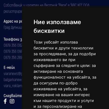
Собственик и издател на вестник "Вяра" е "АВС КО" ООД,
регистрирана на 08.05.2002 година.
Адрес на редакцията
Ние използваме
Град Дупница, ул.''Христо Ботев" 43
бисквитки
Телефони за реклама и абонаменти
Този уебсайт използва
0879 356 082
бисквитки и други технологии
0879 356 098
за проследяване, за да подобри
0879 356 289
изживяването ви при
сърфиране за следните цели:
за
Е-мейл
активиране на основната
viaranews@gmail.com
функционалност на уебсайта
,
за
balgarkanews@gmail.com
да осигурим по-добро
viara_reklama@mail.bg
изживяване на уебсайта
,
за
измерване на вашия интерес
Следвайте ни:
към нашите продукти и услуги
и за персонализиране на