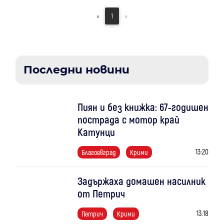
«
1
»
Последни новини
Пиян и без книжка: 67-годишен
пострада с мотор край
Катунци
13:20
Благоевград
Крими
Задържаха домашен насилник
от Петрич
13:18
Петрич
Крими