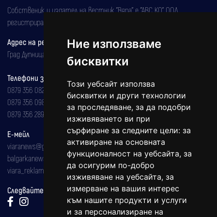
Собственик и издател на вестник "Вяра" е "АВС КО" ООД,
регистрирана на 08.05.2002 година.
Адрес на редакцията
Ние използваме
Град Дупница, ул.''Христо Ботев" 43
бисквитки
Телефони за реклама и абонаменти
Този уебсайт използва
0879 356 082
бисквитки и други технологии
0879 356 098
за проследяване, за да подобри
0879 356 289
изживяването ви при
сърфиране за следните цели:
за
Е-мейл
активиране на основната
viaranews@gmail.com
функционалност на уебсайта
,
за
balgarkanews@gmail.com
да осигурим по-добро
viara_reklama@mail.bg
изживяване на уебсайта
,
за
измерване на вашия интерес
Следвайте ни:
към нашите продукти и услуги
и за персонализиране на