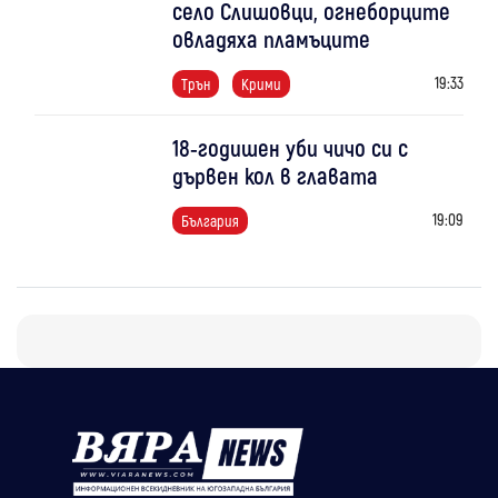
село Слишовци, огнеборците
овладяха пламъците
19:33
Трън
Крими
18-годишен уби чичо си с
дървен кол в главата
19:09
България