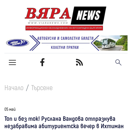
Начало
Търсене
05 май
Топ и без ток! Руслана Вандова отпразнува
незабравима абитуриентска вечер в Ихтиман