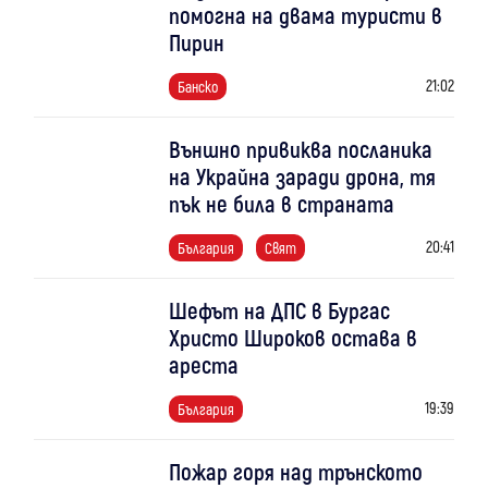
помогна на двама туристи в
Пирин
21:02
Банско
Външно привиква посланика
на Украйна заради дрона, тя
пък не била в страната
20:41
България
Свят
Шефът на ДПС в Бургас
Христо Широков остава в
ареста
19:39
България
Пожар горя над трънското