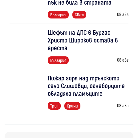
пък не била в страната
08 авг
България
Свят
Шефът на ДПС в Бургас
Христо Широков остава в
ареста
08 авг
България
Пожар горя над трънското
село Слишовци, огнеборците
овладяха пламъците
08 авг
Трън
Крими