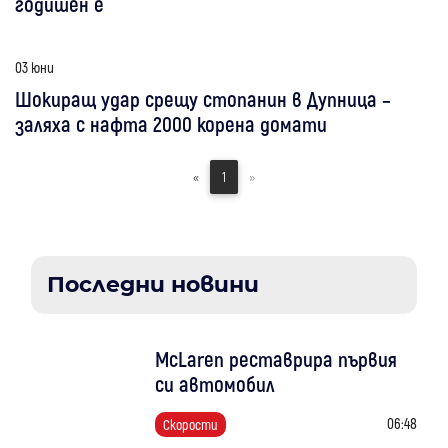
годишен е
03 юни
Шокиращ удар срещу стопанин в Дупница –
заляха с нафта 2000 корена домати
«
1
»
Последни новини
McLaren реставрира първия
си автомобил
06:48
Скорости