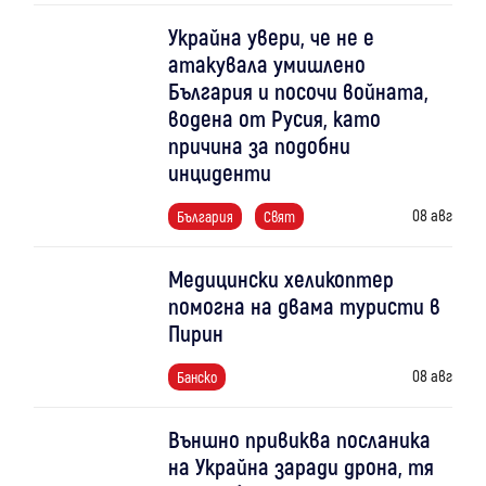
Украйна увери, че не е
атакувала умишлено
България и посочи войната,
водена от Русия, като
причина за подобни
инциденти
08 авг
България
Свят
Медицински хеликоптер
помогна на двама туристи в
Пирин
08 авг
Банско
Външно привиква посланика
на Украйна заради дрона, тя