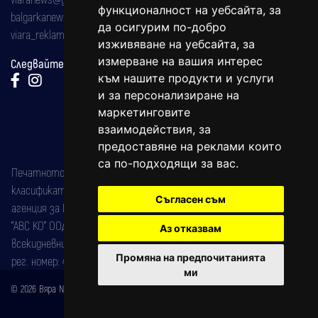
функционалност на уебсайта
,
за
balgarkanews@gmail.com
да осигурим по-добро
viara_reklama@mail.bg
изживяване на уебсайта
,
за
измерване на вашия интерес
Следвайте ни:
към нашите продукти и услуги
и за персонализиране на
маркетинговите
взаимодействия
,
за
предоставяне на реклами които
са по-подходящи за вас
.
Печатното издание на вестника е регистрирано в националния
класификатор на печатните издания (Българска национална
Съгласен съм
агенция за ISSN) под номер: ISSN 1312-4722.
"АВС КО" ООД е притежател на марката: Вяра информационен
Аз отказвам
всекидневник на югозападна България, със свидетелство за марка
Промяна на предпочитанията
рег. номер: 47857/11.05.2004 година.
ми
© 2026 Вяра News Всички права запазени!
Created by
DREAMmedia Creative Studio