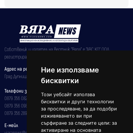
Собственик и издател на вестник "Вяра" е "АВС КО" ООД,
регистрирана на 08.05.2002 година.
Адрес на редакцията
Ние използваме
Град Дупница, ул.''Христо Ботев" 43
бисквитки
Телефони за реклама и абонаменти
Този уебсайт използва
0879 356 082
бисквитки и други технологии
0879 356 098
за проследяване, за да подобри
0879 356 289
изживяването ви при
сърфиране за следните цели:
за
Е-мейл
активиране на основната
viaranews@gmail.com