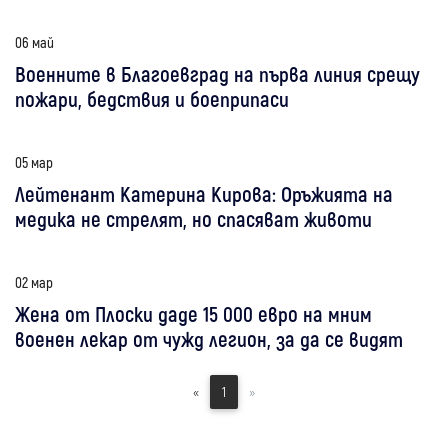
06 май
Военните в Благоевград на първа линия срещу
пожари, бедствия и боеприпаси
05 мар
Лейтенант Катерина Кирова: Оръжията на
медика не стрелят, но спасяват животи
02 мар
Жена от Плоски даде 15 000 евро на мним
военен лекар от чужд легион, за да се видят
«
1
»