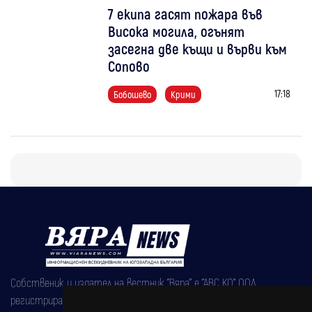
7 екипа гасят пожара във
Висока могила, огънят
засегна две къщи и върви към
Сопово
17:18
Бобошево
Крими
Собственик и издател на вестник "Вяра" е "АВС КО" ООД,
регистрирана на 08.05.2002 година.