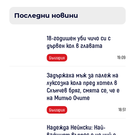
Последни новини
18-годишен уби чичо си с
дървен кол в главата
19:09
България
Задържаха мъж за палеж на
луксозна кола пред хотел в
Слънчев бряг, смята се, че е
на Митьо Очите
18:51
България
Надежда Нейнски: Най-
важният въпрос е не чий е