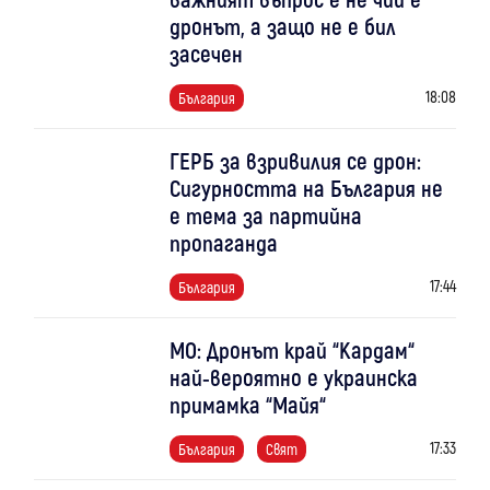
дронът, а защо не е бил
засечен
18:08
България
ГЕРБ за взривилия се дрон:
Сигурността на България не
е тема за партийна
пропаганда
17:44
България
МО: Дронът край “Кардам“
най-вероятно е украинска
примамка “Майя“
17:33
България
Свят