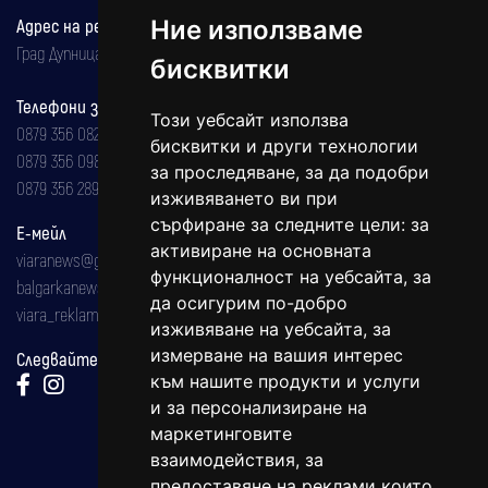
Адрес на редакцията
Ние използваме
Град Дупница, ул.''Христо Ботев" 43
бисквитки
Телефони за реклама и абонаменти
Този уебсайт използва
0879 356 082
бисквитки и други технологии
0879 356 098
за проследяване, за да подобри
0879 356 289
изживяването ви при
сърфиране за следните цели:
за
Е-мейл
активиране на основната
viaranews@gmail.com
функционалност на уебсайта
,
за
balgarkanews@gmail.com
да осигурим по-добро
viara_reklama@mail.bg
изживяване на уебсайта
,
за
измерване на вашия интерес
Следвайте ни:
към нашите продукти и услуги
и за персонализиране на
маркетинговите
взаимодействия
,
за
предоставяне на реклами които