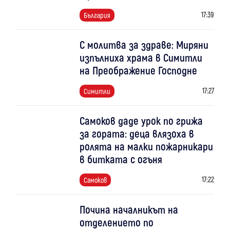
17:39
България
С молитва за здраве: Миряни
изпълниха храма в Симитли
на Преображение Господне
17:27
Симитли
Самоков даде урок по грижа
за гората: деца влязоха в
ролята на малки пожарникари
в битката с огъня
17:22
Самоков
Почина началникът на
отделението по