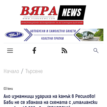
Начало
Търсене
03 юни
Ало измамници удариха на камък в Ресилово!
Баби не се хванаха на схемата с „италиански