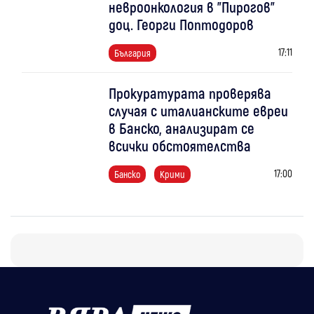
невроонкология в "Пирогов"
доц. Георги Поптодоров
17:11
България
Прокуратурата проверява
случая с италианските евреи
в Банско, анализират се
всички обстоятелства
17:00
Банско
Крими