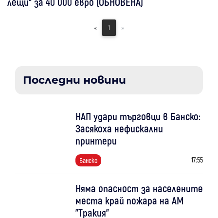
лещи“ за 40 000 евро (ОБНОВЕНА)
«
1
»
Последни новини
НАП удари търговци в Банско:
Засякоха нефискални
принтери
17:55
Банско
Няма опасност за населените
места край пожара на АМ
"Тракия"