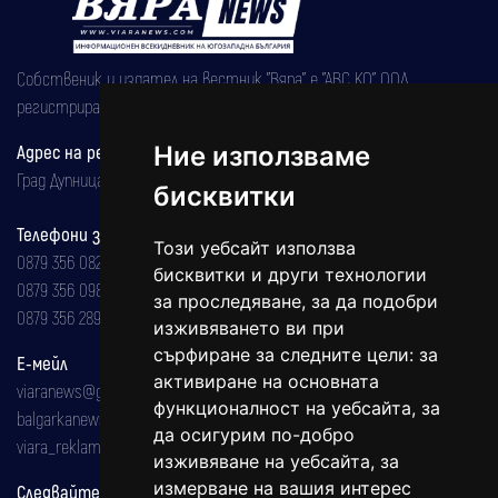
Собственик и издател на вестник "Вяра" е "АВС КО" ООД,
регистрирана на 08.05.2002 година.
Адрес на редакцията
Ние използваме
Град Дупница, ул.''Христо Ботев" 43
бисквитки
Телефони за реклама и абонаменти
Този уебсайт използва
0879 356 082
бисквитки и други технологии
0879 356 098
за проследяване, за да подобри
0879 356 289
изживяването ви при
сърфиране за следните цели:
за
Е-мейл
активиране на основната
viaranews@gmail.com
функционалност на уебсайта
,
за
balgarkanews@gmail.com
да осигурим по-добро
viara_reklama@mail.bg
изживяване на уебсайта
,
за
измерване на вашия интерес
Следвайте ни: