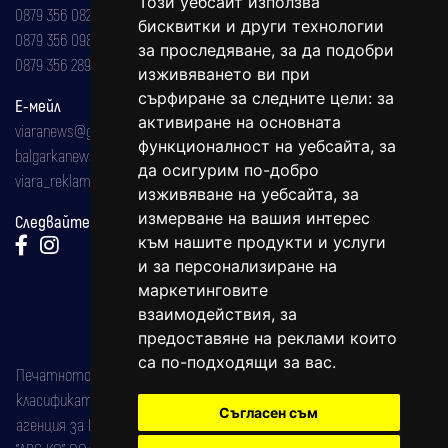
Този уебсайт използва
0879 356 082
бисквитки и други технологии
0879 356 098
за проследяване, за да подобри
0879 356 289
изживяването ви при
сърфиране за следните цели:
за
Е-мейл
активиране на основната
viaranews@gmail.com
функционалност на уебсайта
,
за
balgarkanews@gmail.com
да осигурим по-добро
viara_reklama@mail.bg
изживяване на уебсайта
,
за
измерване на вашия интерес
Следвайте ни:
към нашите продукти и услуги
и за персонализиране на
маркетинговите
взаимодействия
,
за
предоставяне на реклами които
са по-подходящи за вас
.
Печатното издание на вестника е регистрирано в националния
класификатор на печатните издания (Българска национална
Съгласен съм
агенция за ISSN) под номер: ISSN 1312-4722.