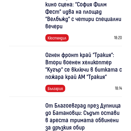
кино сцена: “София Филм
Фест“ идва на площад
“Велбъжд“ с четири специални
вечери
18:20
Кюстендил
Огнен фронт край “Тракия“:
Втори военен хеликоптер
“Кугър“ се включи в битката с
пожара край АМ “Тракия“
18:14
България
От Благоевград през Дупница
до Батановци: Съдът остави
в ареста тримата обвинени
за дръзкия обир