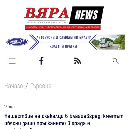
Начало
Търсене
18 юли
Нашествие на скакалци в Благоевград: кметът
обясни защо пръскането в града е