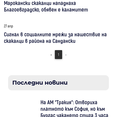
Марокански скакалци нападнаха
Благоевградско, обявен е каламитет
27 апр
Сигнал в социалните мрежи за нашествие на
скакалци в района на Сандански
«
1
»
Последни новини
На АМ “Тракия“: Отвориха
платното към София, но към
Бургас чакането стига 3 часа