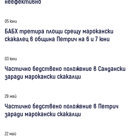
неефективно
05 юни
БАБХ третира площи срещу марокански
скакалец в община Петрич на 6 и 7 юни
03 юни
Частично бедствено положение в Сандански
заради марокански скакалци
29 май
Частично бедствено положение в Петрич
заради марокански скакалци
22 май