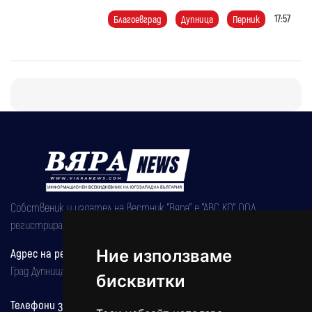
17:57
Благоевград
Дупница
Перник
Собственик и издател на вестник "Вяра" е "АВС КО" ООД,
регистрирана на 08.05.2002 година.
Адрес на редакцията
Ние използваме
Град Дупница, ул.''Христо Ботев" 43
бисквитки
Телефони за реклама и абонаменти