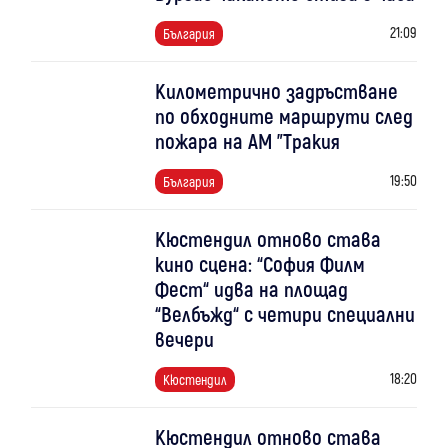
21:09
България
Километрично задръстване
по обходните маршрути след
пожара на АМ "Тракия
19:50
България
Кюстендил отново става
кино сцена: “София Филм
Фест“ идва на площад
“Велбъжд“ с четири специални
вечери
18:20
Кюстендил
Кюстендил отново става