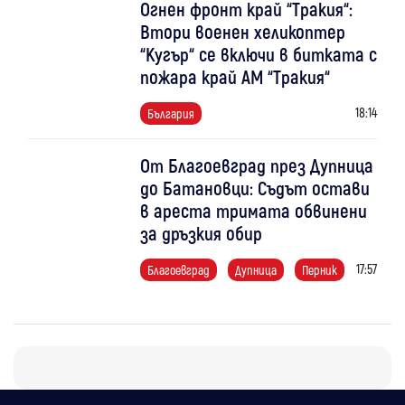
Огнен фронт край “Тракия“:
Втори военен хеликоптер
“Кугър“ се включи в битката с
пожара край АМ “Тракия“
18:14
България
От Благоевград през Дупница
до Батановци: Съдът остави
в ареста тримата обвинени
за дръзкия обир
17:57
Благоевград
Дупница
Перник