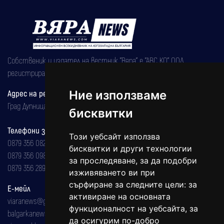
Собственик и издател на вестник "Вяра" е "АВС КО" ООД,
регистрирана на 08.05.2002 година.
Адрес на редакцията
Ние използваме
Град Дупница, ул.''Христо Ботев" 43
бисквитки
Телефони за реклама и абонаменти
Този уебсайт използва
0879 356 082
бисквитки и други технологии
0879 356 098
за проследяване, за да подобри
0879 356 289
изживяването ви при
сърфиране за следните цели:
за
Е-мейл
активиране на основната
viaranews@gmail.com
функционалност на уебсайта
,
за
balgarkanews@gmail.com
да осигурим по-добро