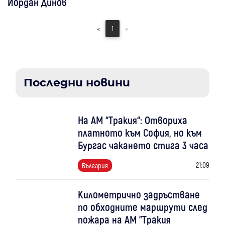
Йордан Динов
«
1
»
Последни новини
На АМ “Тракия“: Отвориха
платното към София, но към
Бургас чакането стига 3 часа
21:09
България
Километрично задръстване
по обходните маршрути след
пожара на АМ "Тракия