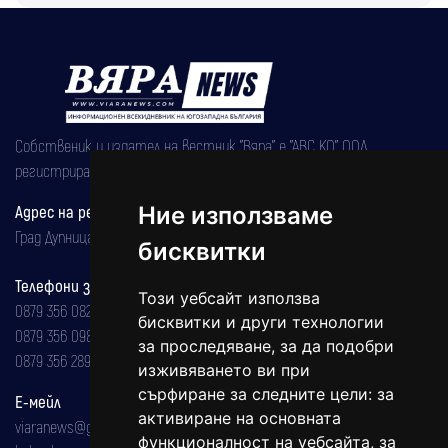
Собственик и издател на вестник "Вяра" е "АВС КО" ООД,
регистрирана на 08.05.2002 година.
Адрес на редакцията
Ние използваме
Град Дупница, ул.''Христо Ботев" 43
бисквитки
Телефони за реклама и абонаменти
Този уебсайт използва
0879 356 082
бисквитки и други технологии
0879 356 098
за проследяване, за да подобри
0879 356 289
изживяването ви при
сърфиране за следните цели:
за
Е-мейл
активиране на основната
viaranews@gmail.com
функционалност на уебсайта
,
за