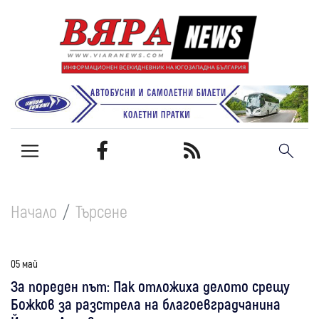
Начало
Търсене
05 май
За пореден път: Пак отложиха делото срещу
Божков за разстрела на благоевградчанина