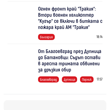
Огнен фронт край “Тракия“:
Втори военен хеликоптер
“Кугър“ се включи в битката с
пожара край АМ “Тракия“
18:14
България
От Благоевград през Дупница
до Батановци: Съдът остави
в ареста тримата обвинени
за дръзкия обир
17:57
Благоевград
Дупница
Перник