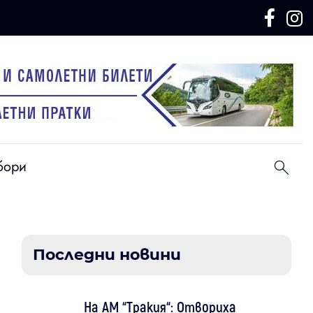
бори
Последни новини
На АМ “Тракия“: Отвориха