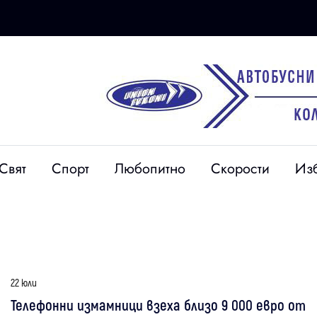
Свят
Спорт
Любопитно
Скорости
Из
22 юли
Телефонни измамници взеха близо 9 000 евро от