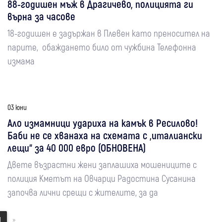
88-годишен мъж в Драгичево, полицията ги
върна за часове
18-годишен е задържан в Плевен като преносител на
парите, обаждането било от чужбина Телефонна
измама
03 юни
Ало измамници удариха на камък в Ресилово!
Баби не се хванаха на схемата с „италиански
лещи“ за 40 000 евро (ОБНОВЕНА)
Двете възрастни жени заплашиха мошениците с
полиция Кметът на Овчарци Радостина Сусанина
започва лични срещи с жителите, за да
1
»