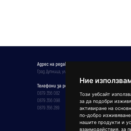
Адрес на редакцията
Град Дупница, ул.''Христо Ботев" 43
Ние използва
Телефони за реклама и абонаменти
0879 356 082
Този уебсайт използв
0879 356 098
за да подобри изживя
0879 356 289
активиране на основн
по-добро изживяване
нашите продукти и ус
взаимодействия
,
за 