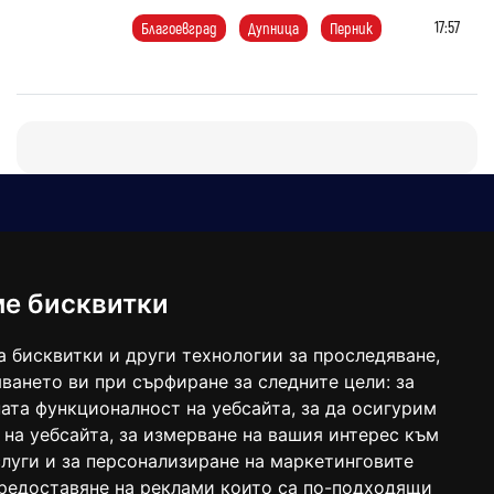
17:57
Благоевград
Дупница
Перник
Е-мейл
Следвайте ни:
viaranews@gmail.com
balgarkanews@gmail.com
ме бисквитки
viara_reklama@mail.bg
а бисквитки и други технологии за проследяване,
ването ви при сърфиране за следните цели:
за
ата функционалност на уебсайта
,
за да осигурим
 на уебсайта
,
за измерване на вашия интерес към
луги и за персонализиране на маркетинговите
предоставяне на реклами които са по-подходящи