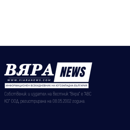
Собственик и издател на вестник "Вяра" е "АВС
КО" ООД, регистрирана на 08.05.2002 година.