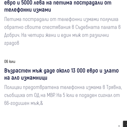
евро и 5000 лева на петима пострадали от
телефонни измами
Петима пострадали от телефонни измами получиха
обратно своите спестявания в Съдебната палата в
Добрич. На четири жени и един мъж от различни
градов
06 юли
Възрастен мъж даде около 13 000 евро и злато
на ало измамници
Полицаи предотвратена телефонна измама в Трявна,
съобщиха от ОД на МВР. На 5 юли е подаден сигнал от
66-годишен мъж,&
«