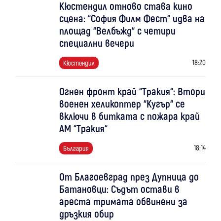
Кюстендил отново става кино
сцена: “София Филм Фест“ идва на
площад “Велбъжд“ с четири
специални вечери
18:20
Кюстендил
Огнен фронт край “Тракия“: Втори
военен хеликоптер “Кугър“ се
включи в битката с пожара край
АМ “Тракия“
18:14
България
От Благоевград през Дупница до
Батановци: Съдът остави в
ареста тримата обвинени за
дръзкия обир