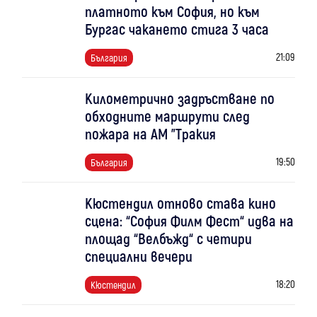
платното към София, но към
Бургас чакането стига 3 часа
21:09
България
Километрично задръстване по
обходните маршрути след
пожара на АМ "Тракия
19:50
България
Кюстендил отново става кино
сцена: “София Филм Фест“ идва на
площад “Велбъжд“ с четири
специални вечери
18:20
Кюстендил