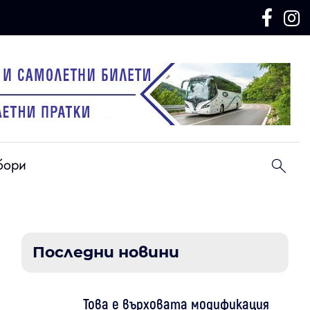
бори
Последни новини
Това е върховата модификация