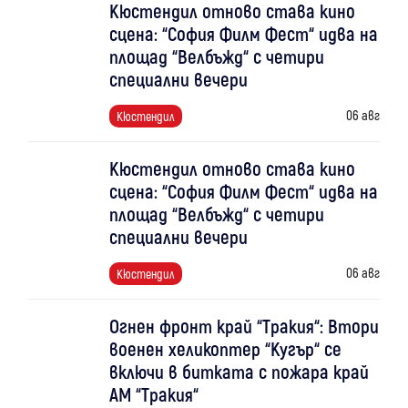
Кюстендил отново става кино
сцена: “София Филм Фест“ идва на
площад “Велбъжд“ с четири
специални вечери
06 авг
Кюстендил
Кюстендил отново става кино
сцена: “София Филм Фест“ идва на
площад “Велбъжд“ с четири
специални вечери
06 авг
Кюстендил
Огнен фронт край “Тракия“: Втори
военен хеликоптер “Кугър“ се
включи в битката с пожара край
АМ “Тракия“