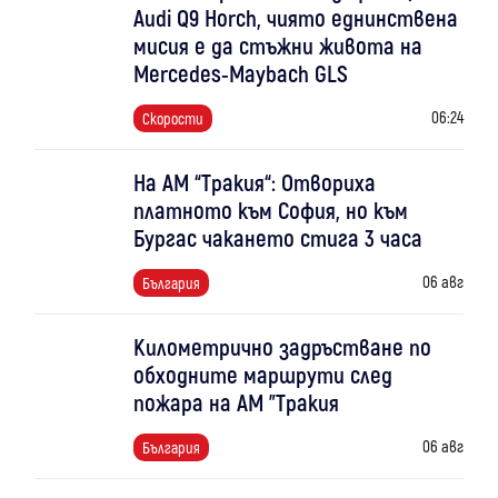
Audi Q9 Horch, чиято еднинствена
мисия е да стъжни живота на
Mercedes-Maybach GLS
06:24
Скорости
На АМ “Тракия“: Отвориха
платното към София, но към
Бургас чакането стига 3 часа
06 авг
България
Километрично задръстване по
обходните маршрути след
пожара на АМ "Тракия
06 авг
България