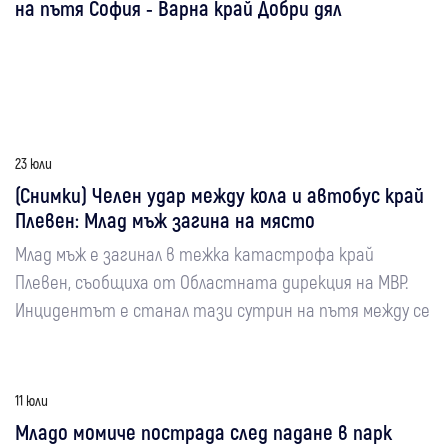
на пътя София - Варна край Добри дял
23 юли
(Снимки) Челен удар между кола и автобус край
Плевен: Млад мъж загина на място
Млад мъж е загинал в тежка катастрофа край
Плевен, съобщиха от Областната дирекция на МВР.
Инцидентът е станал тази сутрин на пътя между се
11 юли
Младо момиче пострада след падане в парк