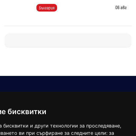
06 авг
България
Е-мейл
Следвайте ни:
viaranews@gmail.com
balgarkanews@gmail.com
ме бисквитки
viara_reklama@mail.bg
а бисквитки и други технологии за проследяване,
ването ви при сърфиране за следните цели:
за