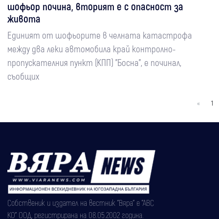
шофьор почина, вторият е с опасност за
живота
Единият от шофьорите в челната катастрофа
между два леки автомобила край контролно-
пропускателния пункт (КПП) "Босна", е починал,
съобщих
«
1
Собственик и издател на вестник "Вяра" е "АВС
КО" ООД, регистрирана на 08.05.2002 година.