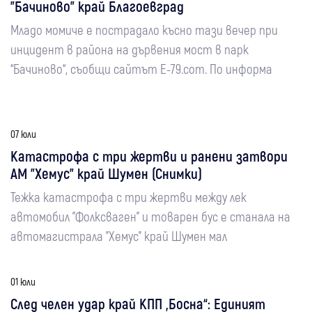
"Бачиново" край Благоевград
Младо момиче е пострадало късно тази вечер при
инцидент в района на дървения мост в парк
“Бачиново“, съобщи сайтът E-79.com. По информа
07 юли
Катастрофа с три жертви и ранени затвори
АМ "Хемус" край Шумен (Снимки)
Тежка катастрофа с три жертви между лек
автомобил "Фолксваген" и товарен бус е станала на
автомагистрала "Хемус" край Шумен мал
01 юли
След челен удар край КПП „Босна“: Единият