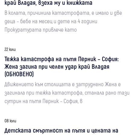
край Владая, взеха му и книжката
В колата, причинила катастрофата, е имало и две
деца – бебе на месец и дете на 4 години
Прокуратурата привлече като
22 юли
Тежка катастрофа на пътя Перник – София:
Жена загина при челен удар край Владая
(ОБНОВЕНО)
Движението към столицата е затруднено Жена е
загинала при тежка катастрофа, станала рано тази
сутрин на пътя Перник – София, в
08 юли
Детската смъртност на пътя и цената на