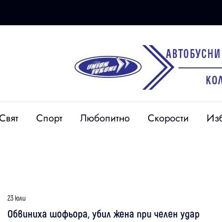
Свят
Спорт
Любопитно
Скорости
Из
23 юли
Обвиниха шофьора, убил жена при челен удар