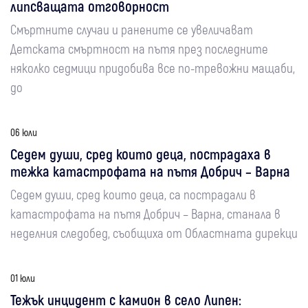
липсващата отговорност
Смъртните случаи и ранените се увеличават
Детската смъртност на пътя през последните
няколко седмици придобива все по-тревожни мащаби,
до
06 юли
Седем души, сред които деца, пострадаха в
тежка катастрофата на пътя Добрич – Варна
Седем души, сред които деца, са пострадали в
катастрофата на пътя Добрич – Варна, станала в
неделния следобед, съобщиха от Областната дирекци
01 юли
Тежък инцидент с камион в село Липен: