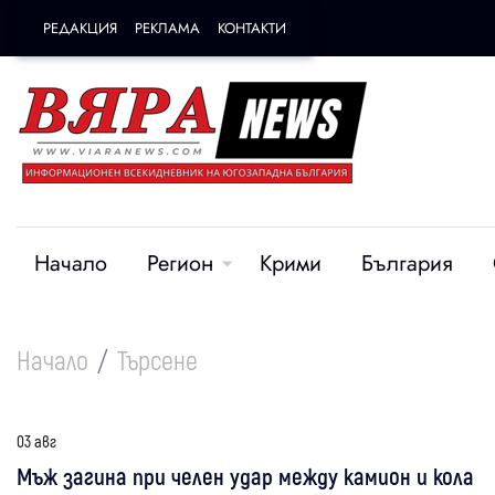
РЕДАКЦИЯ
РЕКЛАМА
КОНТАКТИ
Начало
Регион
Крими
България
Начало
Търсене
03 авг
Мъж загина при челен удар между камион и кола