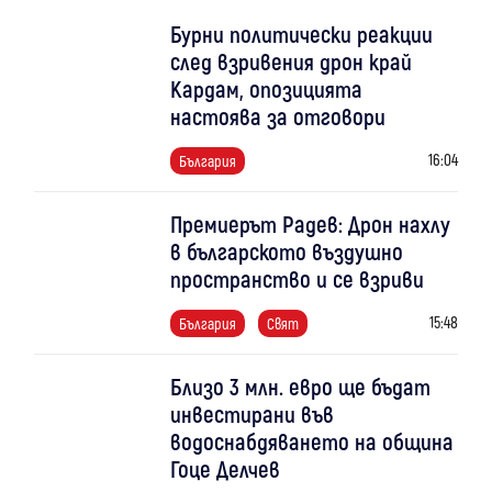
Бурни политически реакции
след взривения дрон край
Кардам, опозицията
настоява за отговори
16:04
България
Премиерът Радев: Дрон нахлу
в българското въздушно
пространство и се взриви
15:48
България
Свят
Близо 3 млн. евро ще бъдат
инвестирани във
водоснабдяването на община
Гоце Делчев