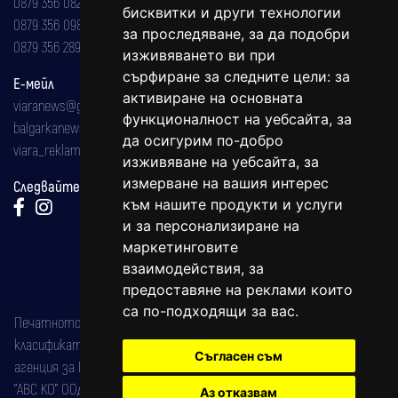
0879 356 082
бисквитки и други технологии
0879 356 098
за проследяване, за да подобри
0879 356 289
изживяването ви при
сърфиране за следните цели:
за
Е-мейл
активиране на основната
viaranews@gmail.com
функционалност на уебсайта
,
за
balgarkanews@gmail.com
да осигурим по-добро
viara_reklama@mail.bg
изживяване на уебсайта
,
за
измерване на вашия интерес
Следвайте ни:
към нашите продукти и услуги
и за персонализиране на
маркетинговите
взаимодействия
,
за
предоставяне на реклами които
са по-подходящи за вас
.
Печатното издание на вестника е регистрирано в националния
класификатор на печатните издания (Българска национална
Съгласен съм
агенция за ISSN) под номер: ISSN 1312-4722.
"АВС КО" ООД е притежател на марката: Вяра информационен
Аз отказвам