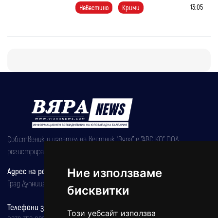
13:05
Невестино
Крими
Собственик и издател на вестник "Вяра" е "АВС КО" ООД,
регистрирана на 08.05.2002 година.
Адрес на редакцията
Ние използваме
Град Дупница, ул.''Христо Ботев" 43
бисквитки
Телефони за реклама и абонаменти
Този уебсайт използва