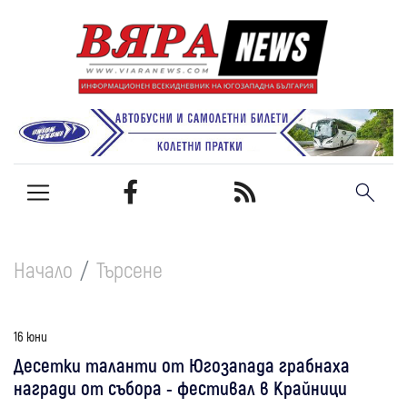
Начало
Търсене
16 юни
Десетки таланти от Югозапада грабнаха
награди от събора - фестивал в Крайници