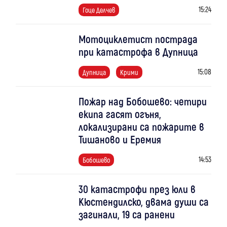
15:24
Гоце Делчев
Мотоциклетист пострада
при катастрофа в Дупница
15:08
Дупница
Крими
Пожар над Бобошево: четири
екипа гасят огъня,
локализирани са пожарите в
Тишаново и Еремия
14:53
Бобошево
30 катастрофи през юли в
Кюстендилско, двама души са
загинали, 19 са ранени