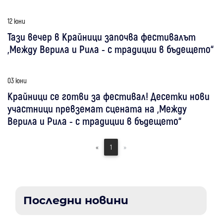
12 юни
Тази вечер в Крайници започва фестивалът
„Между Верила и Рила - с традиции в бъдещето“
03 юни
Крайници се готви за фестивал! Десетки нови
участници превземат сцената на „Между
Верила и Рила - с традиции в бъдещето“
«
1
»
Последни новини