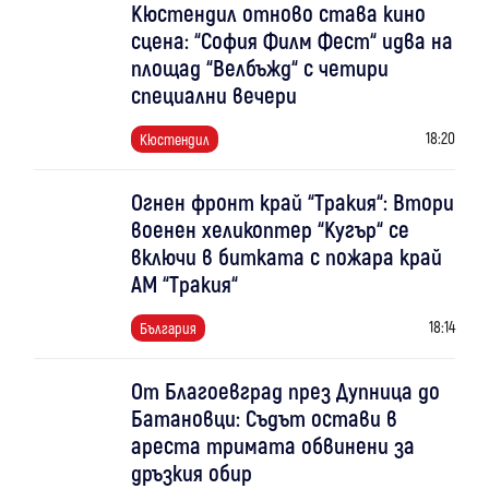
Кюстендил отново става кино
сцена: “София Филм Фест“ идва на
площад “Велбъжд“ с четири
специални вечери
18:20
Кюстендил
Огнен фронт край “Тракия“: Втори
военен хеликоптер “Кугър“ се
включи в битката с пожара край
АМ “Тракия“
18:14
България
От Благоевград през Дупница до
Батановци: Съдът остави в
ареста тримата обвинени за
дръзкия обир