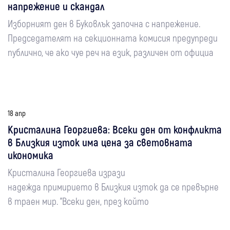
напрежение и скандал
Изборният ден в Буковлък започна с напрежение.
Председателят на секционната комисия предупреди
публично, че ако чуе реч на език, различен от официа
18 апр
Кристалина Георгиева: Всеки ден от конфликта
в Близкия изток има цена за световната
икономика
Кристалина Георгиева изрази
надежда примирието в Близкия изток да се превърне
в траен мир. "Всеки ден, през който