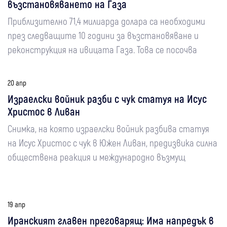
възстановяването на Газа
Приблизително 71,4 милиарда долара са необходими
през следващите 10 години за възстановяване и
реконструкция на ивицата Газа. Това се посочва
20 апр
Израелски войник разби с чук статуя на Исус
Христос в Ливан
Снимка, на която израелски войник разбива статуя
на Исус Христос с чук в Южен Ливан, предизвика силна
обществена реакция и международно възмущ
19 апр
Иранският главен преговарящ: Има напредък в