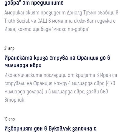
добра" от предишните
Американският президент Доналд Тръмп съобщи в
Truth Social, че САЩ в момента сключват сделка с
Иран, която ще бъде "много по-добра"
21 апр
Иранската криза струва на Франция до 6
милиарда евро
Икономическите последици от кризата в Иран са
стрували на Франция между 4 милиарда евро (4,70
милиарда долара) и 6 милиарда евро, заяви във
вторник
19 апр
Изборният ден в Буковлък започна с