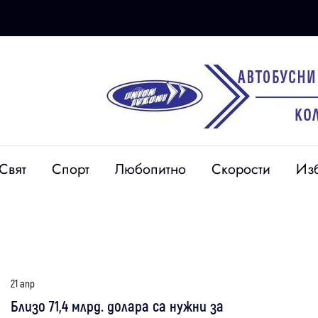
Свят
Спорт
Любопитно
Скорости
Из
21 апр
Близо 71,4 млрд. долара са нужни за