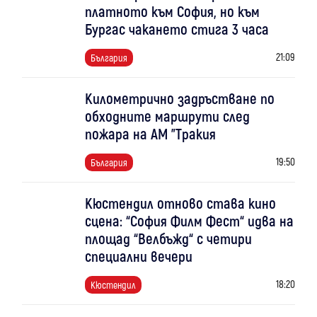
платното към София, но към
Бургас чакането стига 3 часа
21:09
България
Километрично задръстване по
обходните маршрути след
пожара на АМ "Тракия
19:50
България
Кюстендил отново става кино
сцена: “София Филм Фест“ идва на
площад “Велбъжд“ с четири
специални вечери
18:20
Кюстендил