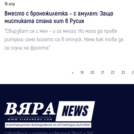
16 апр
Вместо с бронежилетка – с амулет: Защо
мистиката стана хит в Русия
“Свързват се с мен – и са много. Но мога да правя
ритуали само когато са в отпуск. Няма как това да
се случи на фронта“
«
19
20
21
22
23
2
Собственик и издател на вестник "Вяра" е "АВС