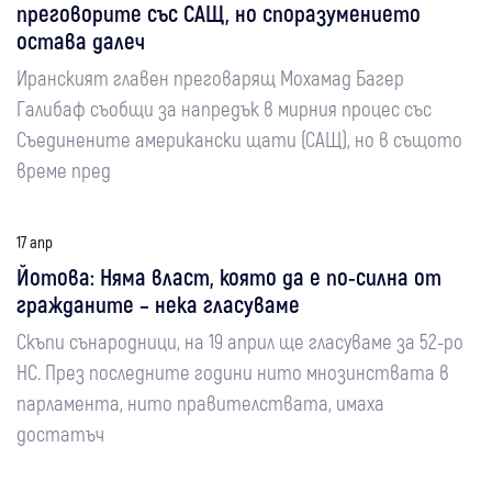
преговорите със САЩ, но споразумението
остава далеч
Иранският главен преговарящ Мохамад Багер
Галибаф съобщи за напредък в мирния процес със
Съединените американски щати (САЩ), но в същото
време пред
17 апр
Йотова: Няма власт, която да е по-силна от
гражданите – нека гласуваме
Скъпи сънародници, на 19 април ще гласуваме за 52-ро
НС. През последните години нито мнозинствата в
парламента, нито правителствата, имаха
достатъч