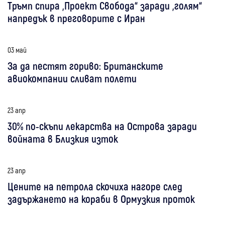
Тръмп спира „Проект Свобода“ заради „голям“
напредък в преговорите с Иран
03 май
За да пестят гориво: Британските
авиокомпании сливат полети
23 апр
30% по-скъпи лекарства на Острова заради
войната в Близкия изток
23 апр
Цените на петрола скочиха нагоре след
задържането на кораби в Ормузкия проток