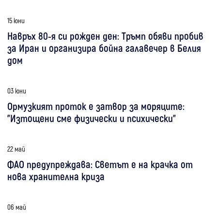
15 юни
Навръх 80-я си рожден ден: Тръмп обяви пробив
за Иран и организира бойна галавечер в Белия
дом
03 юни
Ормузкият проток е затвор за моряците:
"Изтощени сме физически и психически"
22 май
ФАО предупреждава: Светът е на крачка от
нова хранителна криза
06 май