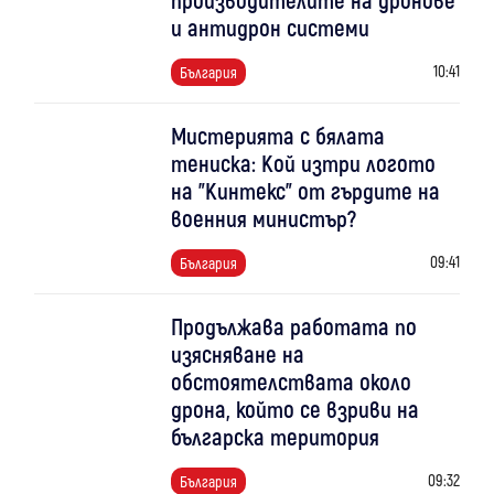
и антидрон системи
10:41
България
Мистерията с бялата
тениска: Кой изтри логото
на "Кинтекс" от гърдите на
военния министър?
09:41
България
Продължава работата по
изясняване на
обстоятелствата около
дрона, който се взриви на
българска територия
09:32
България