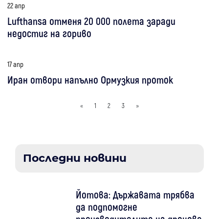
22 апр
Lufthansa отменя 20 000 полета заради
недостиг на гориво
17 апр
Иран отвори напълно Ормузкия проток
«
1
2
3
»
Последни новини
Йотова: Държавата трябва
да подпомогне
производителите на дронове