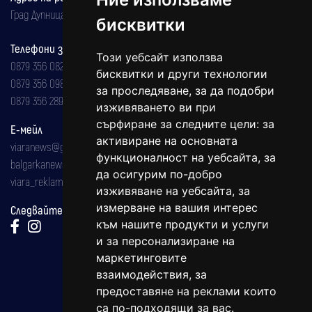
Град Дупница, ул.''Христо Ботев" 43
бисквитки
Телефони за реклама и абонаменти
Този уебсайт използва
0879 356 082
бисквитки и други технологии
0879 356 098
за проследяване, за да подобри
0879 356 289
изживяването ви при
сърфиране за следните цели:
за
Е-мейл
активиране на основната
viaranews@gmail.com
функционалност на уебсайта
,
за
balgarkanews@gmail.com
да осигурим по-добро
viara_reklama@mail.bg
изживяване на уебсайта
,
за
измерване на вашия интерес
Следвайте ни:
към нашите продукти и услуги
и за персонализиране на
маркетинговите
взаимодействия
,
за
предоставяне на реклами които
са по-подходящи за вас
.