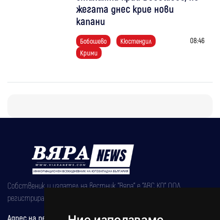
жегата днес крие нови
капани
08:46
Бобошево
Кюстендил
Крими
Собственик и издател на вестник "Вяра" е "АВС КО" ООД,
регистрирана на 08.05.2002 година.
Адрес на редакцията
Ние използваме