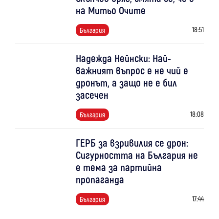
на Митьо Очите
18:51
България
Надежда Нейнски: Най-
важният въпрос е не чий е
дронът, а защо не е бил
засечен
18:08
България
ГЕРБ за взривилия се дрон:
Сигурността на България не
е тема за партийна
пропаганда
17:44
България