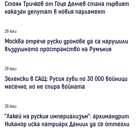
Стоян Тричков от Гоце Делчев стана първият
наказан депутат в новия парламент
29 юли
Москва отрече руски дронове да са нарушили
въздушното пространство на Румъния
29 юли
Зеленски в САЩ: Русия губи по 30 000 войници
месечно, но не спира войната
28 юли
"Лакей на руския империализъм": архимандрит
Никанор иска патриарх Даниил да се оттегли