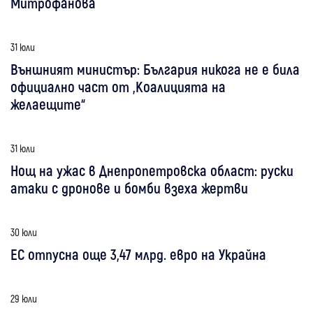
Митрофанова
31 юли
Външният министър: България никога не е била
официално част от „Коалицията на
желаещите“
31 юли
Нощ на ужас в Днепропетровска област: руски
атаки с дронове и бомби взеха жертви
30 юли
ЕС отпусна още 3,47 млрд. евро на Украйна
29 юли