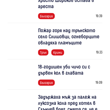
ареста
19:39
България
Пожар горя над трънското
село Слишовци, огнеборците
овладяха пламъците
19:33
Трън
Крими
18-годишен уби чичо си с
дървен кол в главата
19:09
България
Задържаха мъж за палеж на
луксозна кола пред хотел в
Слънчев бряг, смята се, че е