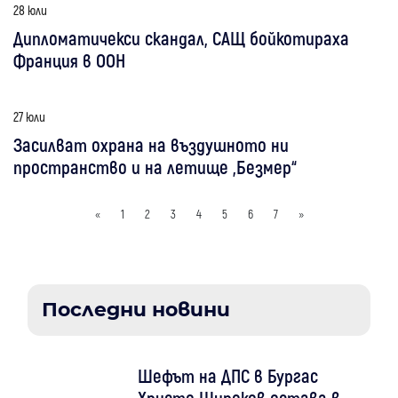
28 юли
Дипломатичекси скандал, САЩ бойкотираха
Франция в ООН
27 юли
Засилват охрана на въздушното ни
пространство и на летище „Безмер“
«
1
2
3
4
5
6
7
»
Последни новини
Шефът на ДПС в Бургас
Христо Широков остава в