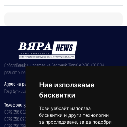
Собственик и издател на вестник "Вяра" е "АВС КО" ООД,
регистрирана на 08.05.2002 година.
Адрес на редакцията
Ние използваме
Град Дупница, ул.''Христо Ботев" 43
бисквитки
Телефони за реклама и абонаменти
Този уебсайт използва
0879 356 082
бисквитки и други технологии
0879 356 098
за проследяване, за да подобри
0879 356 289