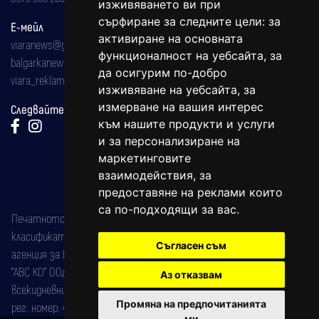
изживяването ви при
сърфиране за следните цели:
за
Е-мейл
активиране на основната
viaranews@gmail.com
функционалност на уебсайта
,
за
balgarkanews@gmail.com
да осигурим по-добро
viara_reklama@mail.bg
изживяване на уебсайта
,
за
измерване на вашия интерес
Следвайте ни:
към нашите продукти и услуги
и за персонализиране на
маркетинговите
взаимодействия
,
за
предоставяне на реклами които
са по-подходящи за вас
.
Печатното издание на вестника е регистрирано в националния
класификатор на печатните издания (Българска национална
Съгласен съм
агенция за ISSN) под номер: ISSN 1312-4722.
"АВС КО" ООД е притежател на марката: Вяра информационен
Аз отказвам
всекидневник на югозападна България, със свидетелство за марка
Промяна на предпочитанията
рег. номер: 47857/11.05.2004 година.
ми