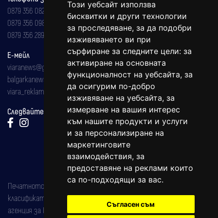
Този уебсайт използва
0879 356 082
бисквитки и други технологии
0879 356 098
за проследяване, за да подобри
0879 356 289
изживяването ви при
сърфиране за следните цели:
за
Е-мейл
активиране на основната
viaranews@gmail.com
функционалност на уебсайта
,
за
balgarkanews@gmail.com
да осигурим по-добро
viara_reklama@mail.bg
изживяване на уебсайта
,
за
измерване на вашия интерес
Следвайте ни:
към нашите продукти и услуги
и за персонализиране на
маркетинговите
взаимодействия
,
за
предоставяне на реклами които
са по-подходящи за вас
.
Печатното издание на вестника е регистрирано в националния
класификатор на печатните издания (Българска национална
Съгласен съм
агенция за ISSN) под номер: ISSN 1312-4722.