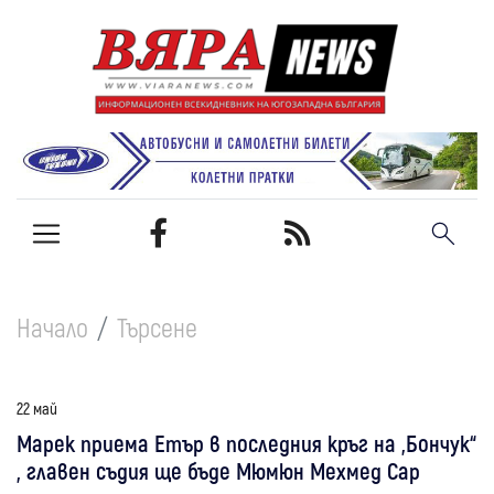
Начало
Търсене
22 май
Марек приема Етър в последния кръг на „Бончук“
, главен съдия ще бъде Мюмюн Мехмед Сар