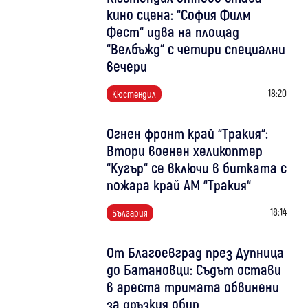
кино сцена: “София Филм
Фест“ идва на площад
“Велбъжд“ с четири специални
вечери
18:20
Кюстендил
Огнен фронт край “Тракия“:
Втори военен хеликоптер
“Кугър“ се включи в битката с
пожара край АМ “Тракия“
18:14
България
От Благоевград през Дупница
до Батановци: Съдът остави
в ареста тримата обвинени
за дръзкия обир