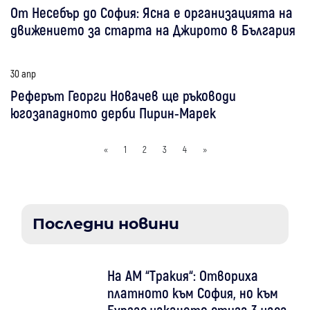
От Несебър до София: Ясна е организацията на
движението за старта на Джирото в България
30 апр
Реферът Георги Новачев ще ръководи
югозападното дерби Пирин-Марек
«
1
2
3
4
»
Последни новини
На АМ “Тракия“: Отвориха
платното към София, но към
Бургас чакането стига 3 часа