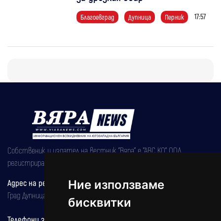
17:57
Благоевград
Дупница
Перник
Собственик и издател на вестник "Вяра" е "АВС КО" ООД,
регистрирана на 08.05.2002 година.
Адрес на редакцията
Ние използваме
Град Дупница, ул.''Христо Ботев" 43
бисквитки
Телефони за реклама и абонаменти