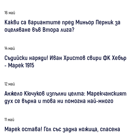
16 май
Какви са вариантите пред Миньор Перник за
оцеляване във Втора лига?
14 май
Съдийски наряди! Иван Христов свири ФК Хебър
- Марек 1915
12 май
Анжело Кючуков изпълни целта: Марекчанският
дух се върна и това ни помогна най-много
11 май
Марек остава! Гол със задна ножица, спасена