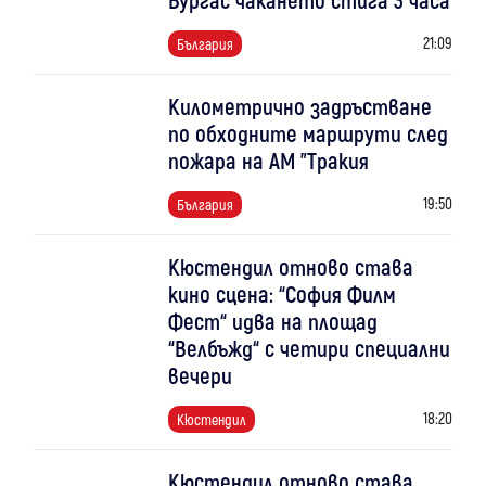
21:09
България
Километрично задръстване
по обходните маршрути след
пожара на АМ "Тракия
19:50
България
Кюстендил отново става
кино сцена: “София Филм
Фест“ идва на площад
“Велбъжд“ с четири специални
вечери
18:20
Кюстендил
Кюстендил отново става