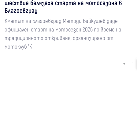
шествие белязаха старта на мотосезона в
Благоевград
Кметът на Благоевград Методи Байкушев даде
официален старт на мотосезон 2026 по време на
традиционното откриване, организирано от
мотоклуб “К
«
1