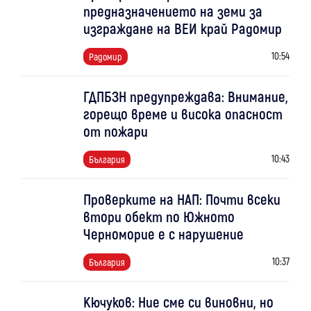
предназначението на земи за
изграждане на ВЕИ край Радомир
10:54
Радомир
ГДПБЗН предупреждава: Внимание,
горещо време и висока опасност
от пожари
10:43
България
Проверките на НАП: Почти всеки
втори обект по Южното
Черноморие е с нарушение
10:37
България
Кючуков: Ние сме си виновни, но