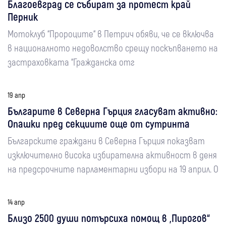
Благоевград се събират за протест край
Перник
Мотоклуб “Пророците“ в Петрич обяви, че се включва
в националното недоволство срещу поскъпването на
застраховката “Гражданска отг
19 апр
Българите в Северна Гърция гласуват активно:
Опашки пред секциите още от сутринта
Българските граждани в Северна Гърция показват
изключително висока избирателна активност в деня
на предсрочните парламентарни избори на 19 април. О
14 апр
Близо 2500 души потърсиха помощ в „Пирогов“