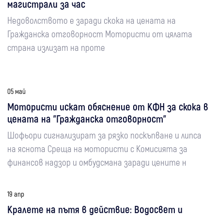
магистрали за час
Недоволството е заради скока на цената на
Гражданска отговорност Мотористи от цялата
страна излизат на проте
05 май
Мотористи искат обяснение от КФН за скока в
цената на "Гражданска отговорност"
Шофьори сигнализират за рязко поскъпване и липса
на яснота Среща на мотористи с Комисията за
финансов надзор и омбудсмана заради цените н
19 апр
Кралете на пътя в действие: Водосвет и