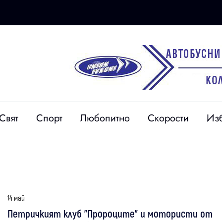
Свят
Спорт
Любопитно
Скорости
Из
14 май
Петричкият клуб "Пророците" и мотористи от