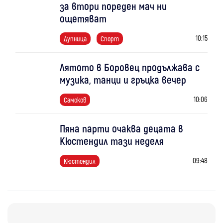
за втори пореден мач ни
ощетяват
10:15
Дупница
Спорт
Лятото в Боровец продължава с
музика, танци и гръцка вечер
10:06
Самоков
Пяна парти очаква децата в
Кюстендил тази неделя
09:48
Кюстендил