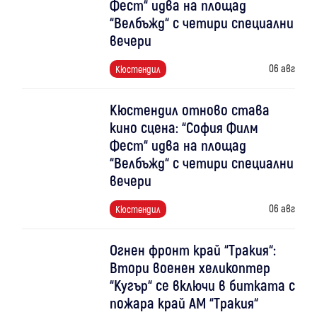
Фест“ идва на площад
“Велбъжд“ с четири специални
вечери
06 авг
Кюстендил
Кюстендил отново става
кино сцена: “София Филм
Фест“ идва на площад
“Велбъжд“ с четири специални
вечери
06 авг
Кюстендил
Огнен фронт край “Тракия“:
Втори военен хеликоптер
“Кугър“ се включи в битката с
пожара край АМ “Тракия“