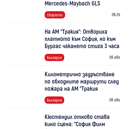
Mercedes-Maybach GLS
06:24
Скорости
На АМ “Тракия“: Отвориха
платното към София, но към
Бургас чакането стига 3 часа
06 авг
България
Километрично задръстване
по обходните маршрути след
пожара на АМ "Тракия
06 авг
България
Кюстендил отново става
кино сцена: “София Филм