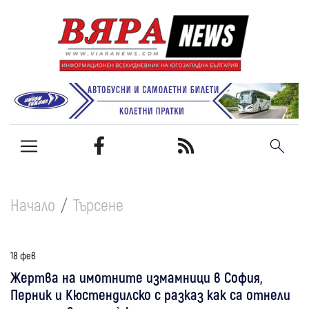
Начало
Търсене
18 фев
Жертва на имотните измамници в София,
Перник и Кюстендилско с разказ как са отнели