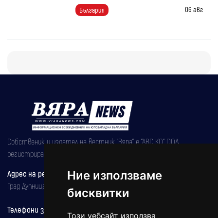
06 авг
България
Собственик и издател на вестник "Вяра" е "АВС КО" ООД,
регистрирана на 08.05.2002 година.
Адрес на редакцията
Ние използваме
Град Дупница, ул.''Христо Ботев" 43
бисквитки
Телефони за реклама и абонаменти
Този уебсайт използва