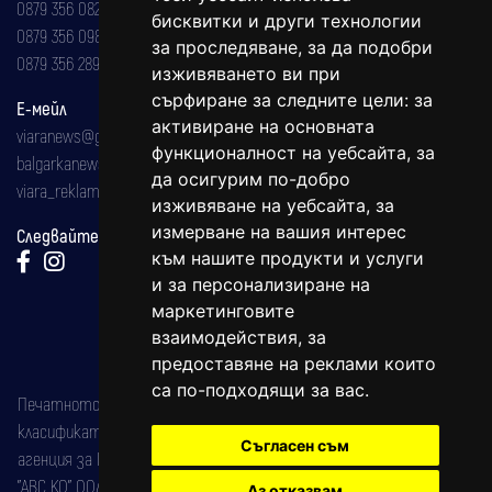
0879 356 082
бисквитки и други технологии
0879 356 098
за проследяване, за да подобри
0879 356 289
изживяването ви при
сърфиране за следните цели:
за
Е-мейл
активиране на основната
viaranews@gmail.com
функционалност на уебсайта
,
за
balgarkanews@gmail.com
да осигурим по-добро
viara_reklama@mail.bg
изживяване на уебсайта
,
за
измерване на вашия интерес
Следвайте ни:
към нашите продукти и услуги
и за персонализиране на
маркетинговите
взаимодействия
,
за
предоставяне на реклами които
са по-подходящи за вас
.
Печатното издание на вестника е регистрирано в националния
класификатор на печатните издания (Българска национална
Съгласен съм
агенция за ISSN) под номер: ISSN 1312-4722.
"АВС КО" ООД е притежател на марката: Вяра информационен
Аз отказвам