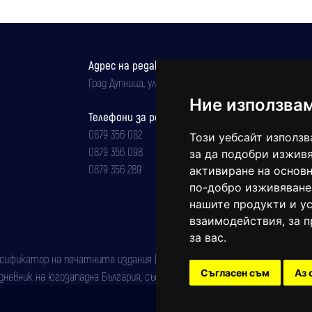
Адрес на редакцията
Град Дупница, ул.''Христо Ботев" 43
Ние използва
Телефони за реклама и абонаменти
0879 356 082
Този уебсайт използв
0879 356 098
за да подобри изживя
0879 356 289
активиране на основн
по-добро изживяване
нашите продукти и ус
взаимодействия
,
за 
за вас
.
фикатор на печатните издания (Българска национална агенция за ISSN)
Съгласен съм
Аз 
евник на югозападна България, със свидетелство за марка рег. номер: 