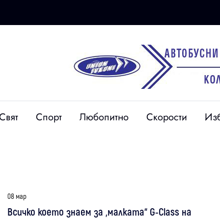
Свят
Спорт
Любопитно
Скорости
Из
08 мар
Всичко което знаем за „малката“ G-Class на