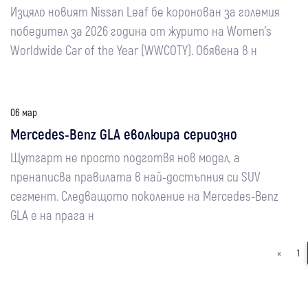
Изцяло новият Nissan Leaf бе коронован за големия
победител за 2026 година от журито на Women's
Worldwide Car of the Year (WWCOTY). Обявена в н
06 мар
Mercedes-Benz GLA еволюира сериозно
Щутгарт не просто подготвя нов модел, а
пренаписва правилата в най-достъпния си SUV
сегмент. Следващото поколение на Mercedes-Benz
GLA е на прага н
«
1