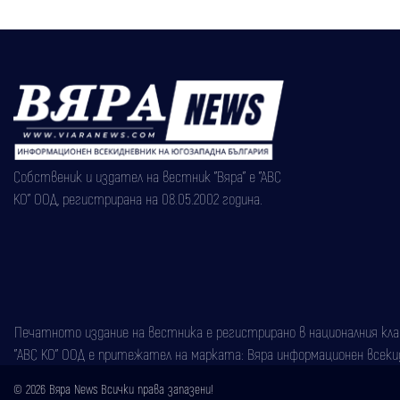
Собственик и издател на вестник "Вяра" е "АВС
КО" ООД, регистрирана на 08.05.2002 година.
Печатното издание на вестника е регистрирано в националния класи
"АВС КО" ООД е притежател на марката: Вяра информационен всекидн
© 2026 Вяра News Всички права запазени!