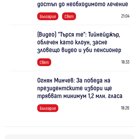
достъп до необходимото лечение
21:04
България
Свят
(Видео) "Търся те": Тийнейджър,
облечен като клоун, засне
зловещо видео и уби пенсионер
18:33
Свят
Огнян Минчев: За победа на
президентските избори ще
трябват минимум 1,2 млн. гласа
18:26
България