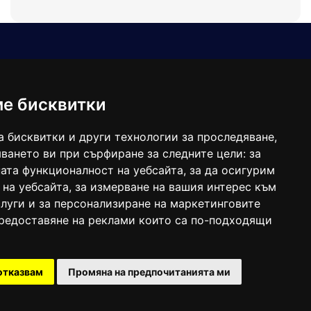
Е-мейл
Следвайте ни:
viaranews@gmail.com
balgarkanews@gmail.com
ме бисквитки
viara_reklama@mail.bg
а бисквитки и други технологии за проследяване,
ването ви при сърфиране за следните цели:
за
ата функционалност на уебсайта
,
за да осигурим
 на уебсайта
,
за измерване на вашия интерес към
луги и за персонализиране на маркетинговите
предоставяне на реклами които са по-подходящи
 под номер: ISSN 1312-4722.
отказвам
Промяна на предпочитанията ми
47857/11.05.2004 година.
Created by
DREAMmedia Creative Studio