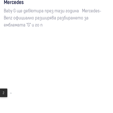
Mercedes
Baby G ще дебютира през тази година Mercedes-
Benz официално разширява разбирането за
емблемата “G“ и го п
2
»