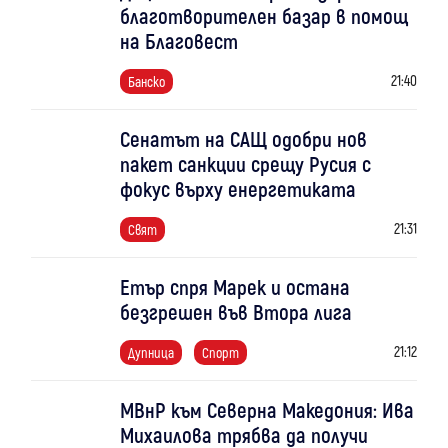
благотворителен базар в помощ
на Благовест
21:40
Банско
Сенатът на САЩ одобри нов
пакет санкции срещу Русия с
фокус върху енергетиката
21:31
Свят
Етър спря Марек и остана
безгрешен във Втора лига
21:12
Дупница
Спорт
МВнР към Северна Македония: Ива
Михаилова трябва да получи