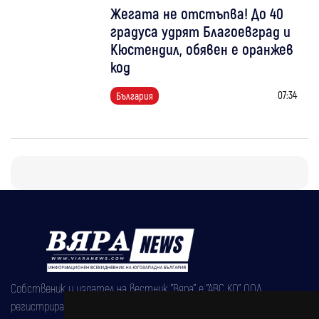
Жегата не отстъпва! До 40
градуса удрят Благоевград и
Кюстендил, обявен е оранжев
код
07:34
България
Собственик и издател на вестник "Вяра" е "АВС КО" ООД,
регистрирана на 08.05.2002 година.