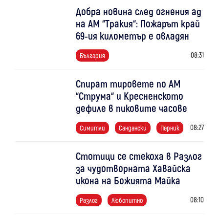
Добра новина след огнения ад
на АМ “Тракия“: Пожарът край
69-ия километър е овладян
08:31
България
Спират тировете по АМ
“Струма“ и Кресненското
дефиле в пиковите часове
08:27
Симитли
Сандански
Перник
Стотици се стекоха в Разлог
за чудотворната Хавайска
икона на Божията Майка
08:10
Разлог
Любопитно