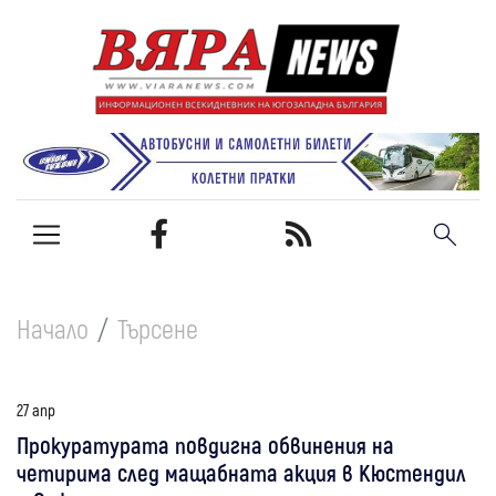
Начало
Търсене
27 апр
Прокуратурата повдигна обвинения на
четирима след мащабната акция в Кюстендил