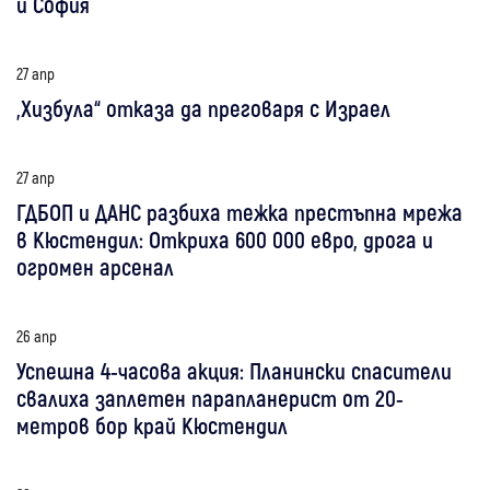
и София
27 апр
„Хизбула“ отказа да преговаря с Израел
27 апр
ГДБОП и ДАНС разбиха тежка престъпна мрежа
в Кюстендил: Откриха 600 000 евро, дрога и
огромен арсенал
26 апр
Успешна 4-часова акция: Планински спасители
свалиха заплетен парапланерист от 20-
метров бор край Кюстендил