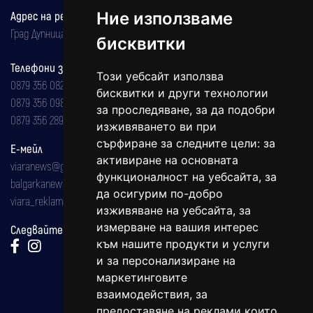
Адрес на редакцията
Ние използваме
Град Дупница, ул.''Христо Ботев" 43
бисквитки
Телефони за реклама и абонаменти
Този уебсайт използва
0879 356 082
бисквитки и други технологии
0879 356 098
за проследяване, за да подобри
0879 356 289
изживяването ви при
сърфиране за следните цели:
за
Е-мейл
активиране на основната
viaranews@gmail.com
функционалност на уебсайта
,
за
balgarkanews@gmail.com
да осигурим по-добро
viara_reklama@mail.bg
изживяване на уебсайта
,
за
измерване на вашия интерес
Следвайте ни:
към нашите продукти и услуги
и за персонализиране на
маркетинговите
взаимодействия
,
за
предоставяне на реклами които