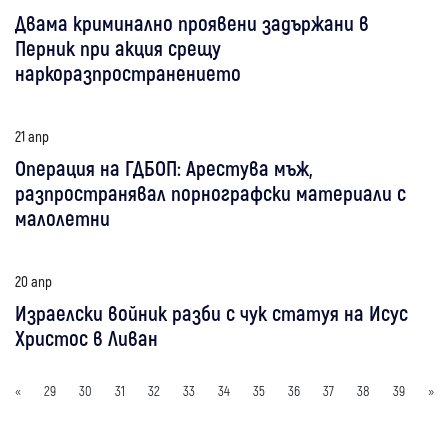
Двама криминално проявени задържани в
Перник при акция срещу
наркоразпространението
21 апр
Операция на ГДБОП: Арестува мъж,
разпространявал порнографски материали с
малолетни
20 апр
Израелски войник разби с чук статуя на Исус
Христос в Ливан
«
29
30
31
32
33
34
35
36
37
38
39
»