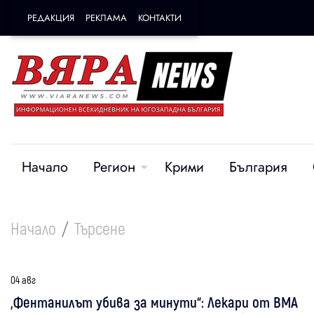
РЕДАКЦИЯ
РЕКЛАМА
КОНТАКТИ
Начало
Регион
Крими
България
Начало
Търсене
04 авг
„Фентанилът убива за минути“: Лекари от ВМА