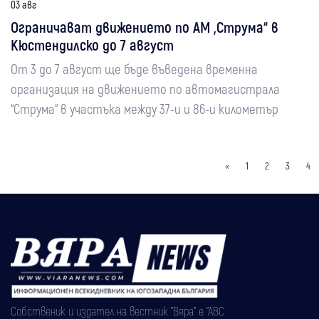
03 авг
Ограничават движението по АМ „Струма“ в
Кюстендилско до 7 август
От 3 до 7 август ще бъде въведена временна
организация на движението по автомагистрала
“Струма“ в участъка между 37-и и 86-и километър
«
1
2
3
4
Собственик и издател на вестник "Вяра" е "АВС