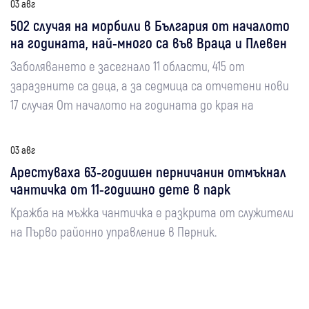
03 авг
502 случая на морбили в България от началото
на годината, най-много са във Враца и Плевен
Заболяването е засегнало 11 области, 415 от
заразените са деца, а за седмица са отчетени нови
17 случая От началото на годината до края на
03 авг
Арестуваха 63-годишен перничанин отмъкнал
чантичка от 11-годишно дете в парк
Кражба на мъжка чантичка е разкрита от служители
на Първо районно управление в Перник.