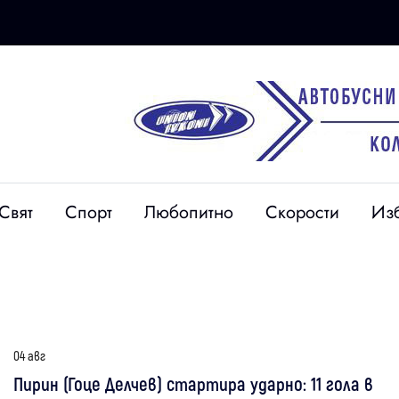
Свят
Спорт
Любопитно
Скорости
Из
04 авг
Пирин (Гоце Делчев) стартира ударно: 11 гола в