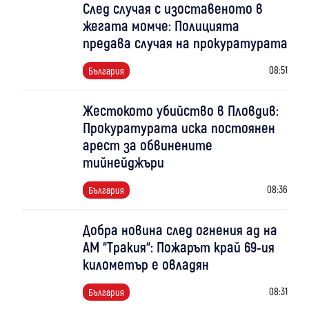
След случая с изоставеното в
жегата момче: Полицията
предава случая на прокуратурата
08:51
България
Жестокото убийство в Пловдив:
Прокуратурата иска постоянен
арест за обвинените
тийнейджъри
08:36
България
Добра новина след огнения ад на
АМ “Тракия“: Пожарът край 69-ия
километър е овладян
08:31
България