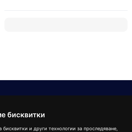
Е-мейл
Следвайте ни:
viaranews@gmail.com
balgarkanews@gmail.com
ме бисквитки
viara_reklama@mail.bg
а бисквитки и други технологии за проследяване,