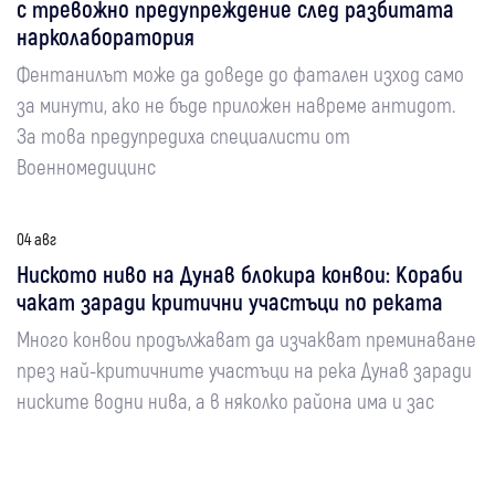
с тревожно предупреждение след разбитата
нарколаборатория
Фентанилът може да доведе до фатален изход само
за минути, ако не бъде приложен навреме антидот.
За това предупредиха специалисти от
Военномедицинс
04 авг
Ниското ниво на Дунав блокира конвои: Кораби
чакат заради критични участъци по реката
Много конвои продължават да изчакват преминаване
през най-критичните участъци на река Дунав заради
ниските водни нива, а в няколко района има и зас