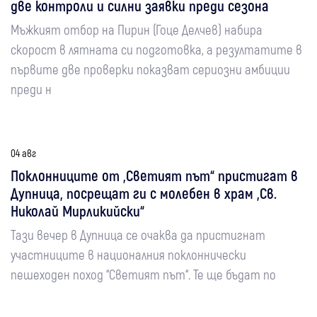
две контроли и силни заявки преди сезона
Мъжкият отбор на Пирин (Гоце Делчев) набира
скорост в лятната си подготовка, а резултатите в
първите две проверки показват сериозни амбиции
преди н
04 авг
Поклонниците от „Светият път“ пристигат в
Дупница, посрещат ги с молебен в храм „Св.
Николай Мирликийски“
Тази вечер в Дупница се очаква да пристигнат
участниците в националния поклоннически
пешеходен поход “Светият път“. Те ще бъдат по