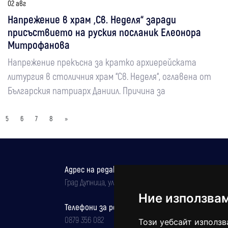
02 авг
Напрежение в храм „Св. Неделя“ заради
присъствието на руския посланик Елеонора
Митрофанова
Напрежение прекъсна за кратко архиерейската
литургия в столичния храм “Св. Неделя“, оглавена от
Българския патриарх Даниил. Причина за
5
6
7
8
»
Адрес на редакцията
Град Дупница, ул.''Христо Ботев" 43
Ние използва
Телефони за реклама и абонаменти
0879 356 082
Този уебсайт използв