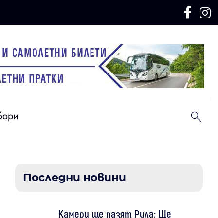
бори
Последни новини
Камери ще пазят Рила: Ще