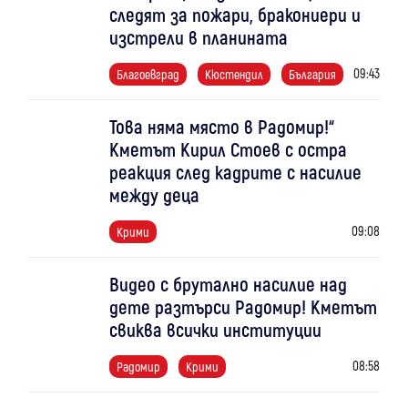
следят за пожари, бракониери и
изстрели в планината
09:43
Благоевград
Кюстендил
България
Това няма място в Радомир!“
Кметът Кирил Стоев с остра
реакция след кадрите с насилие
между деца
09:08
Крими
Видео с брутално насилие над
дете разтърси Радомир! Кметът
свиква всички институции
08:58
Радомир
Крими