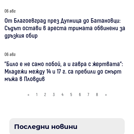
06 авг
От Благоевград през Дупница до Батановци:
Съдът остави в ареста тримата обвинени за
дръзкия обир
06 авг
"Било е не само побой, а и гавра с жертвата":
Младежи между 14 и 17 г. са пребили до смърт
мъжа в Пловдив
«
1
2
3
4
5
6
7
8
»
Последни новини