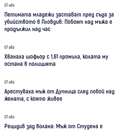
07 авг
Петимата младежи застават пред съда за
убийството в Пловдив: Побоят над мъжа е
продължил над час
07 авг
Хванаха шофьор с 1,61 промила, колата му
остана в полицията
07 авг
Арестуваха мъж от Дупница след побой над
жената, с която живее
07 авг
Рецидив зад волана: Мъж от Студена е