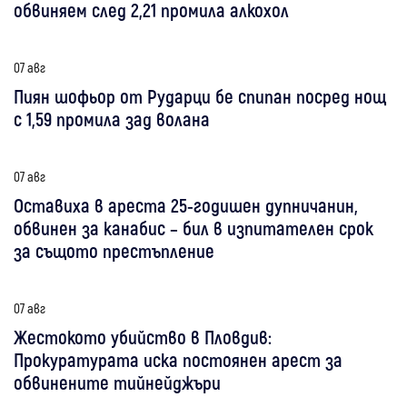
обвиняем след 2,21 промила алкохол
07 авг
Пиян шофьор от Рударци бе спипан посред нощ
с 1,59 промила зад волана
07 авг
Оставиха в ареста 25-годишен дупничанин,
обвинен за канабис – бил в изпитателен срок
за същото престъпление
07 авг
Жестокото убийство в Пловдив:
Прокуратурата иска постоянен арест за
обвинените тийнейджъри