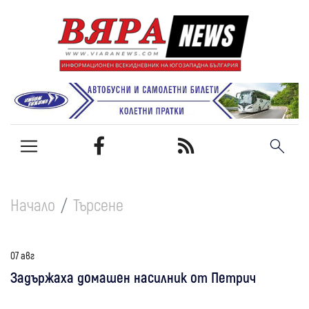
Начало
Търсене
07 авг
Задържаха домашен насилник от Петрич