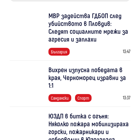
МВР задейства ГДБОП след
убийството в Пловдив:
Следят социалните мрежи за
агресия и заплахи
13:47
България
Вихрен изпусна победата в
края, Черноморец изравни за
1:1
13:37
Сандански
Спорт
ЮЗДП в битка с огъня:
Няколко пожара мобилизираха
горски, пожарникари и
доброволци в Югозапада