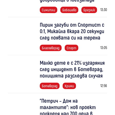
13:30
Симитли
Бобошево
Брезник
Пирин загуби от Спортист с
0:1, Микайла вкара 20 секунди
след появата си на терена
13:05
Благоевград
Спорт
Малко дете е с 21% изгаряния
след инцидент в Ботевград,
полицията разследва случая
12:56
Ботевград
Крими
"Петрич – Дом на
талантите": нов проект
подкрепя над 700 деца в