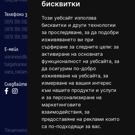
бисквитки
Телефони за реклама и абонаменти
Този уебсайт използва
0879 356 082
бисквитки и други технологии
0879 356 098
за проследяване, за да подобри
0879 356 289
изживяването ви при
сърфиране за следните цели:
за
Е-мейл
активиране на основната
viaranews@gmail.com
функционалност на уебсайта
,
за
balgarkanews@gmail.com
да осигурим по-добро
viara_reklama@mail.bg
изживяване на уебсайта
,
за
измерване на вашия интерес
Следвайте ни:
към нашите продукти и услуги
и за персонализиране на
маркетинговите
взаимодействия
,
за
предоставяне на реклами които
са по-подходящи за вас
.
Печатното издание на вестника е регистрирано в националния