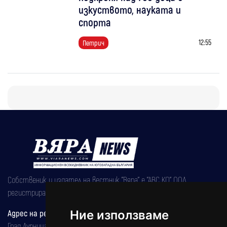
изкуството, науката и
спорта
12:55
Петрич
Собственик и издател на вестник "Вяра" е "АВС КО" ООД,
регистрирана на 08.05.2002 година.
Адрес на редакцията
Ние използваме
Град Дупница, ул.''Христо Ботев" 43