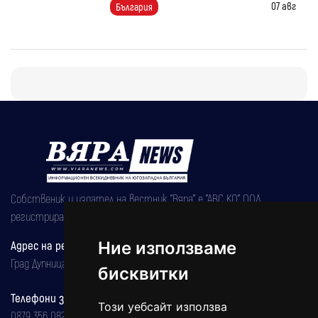
07 авг
България
Собственик и издател на вестник "Вяра" е "АВС КО" ООД,
регистрирана на 08.05.2002 година.
Адрес на редакцията
Ние използваме
Град Дупница, ул.''Христо Ботев" 43
бисквитки
Телефони за реклама и абонаменти
Този уебсайт използва
0879 356 082