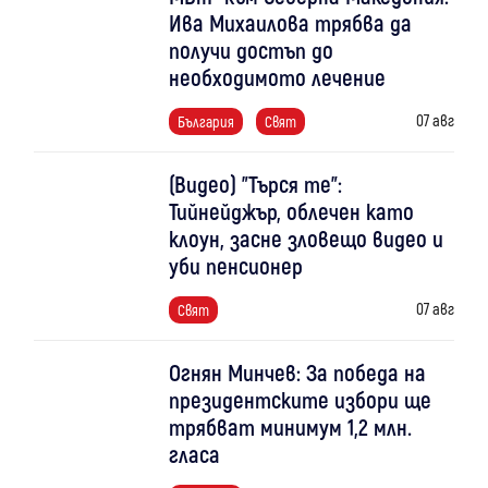
Ива Михаилова трябва да
получи достъп до
необходимото лечение
07 авг
България
Свят
(Видео) "Търся те":
Тийнейджър, облечен като
клоун, засне зловещо видео и
уби пенсионер
07 авг
Свят
Огнян Минчев: За победа на
президентските избори ще
трябват минимум 1,2 млн.
гласа