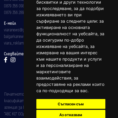
бисквитки и други технологии
0879 356 098
за проследяване, за да подобри
0879 356 289
изживяването ви при
сърфиране за следните цели:
за
Е-мейл
активиране на основната
viaranews@gmail.com
функционалност на уебсайта
,
за
balgarkanews@gmail.com
да осигурим по-добро
viara_reklama@mail.bg
изживяване на уебсайта
,
за
измерване на вашия интерес
Следвайте ни:
към нашите продукти и услуги
и за персонализиране на
маркетинговите
взаимодействия
,
за
предоставяне на реклами които
са по-подходящи за вас
.
Печатното издание на вестника е регистрирано в националния
класификатор на печатните издания (Българска национална
Съгласен съм
агенция за ISSN) под номер: ISSN 1312-4722.
"АВС КО" ООД е притежател на марката: Вяра информационен
Аз отказвам