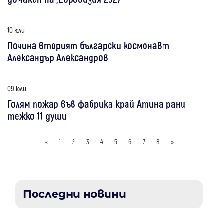
10 юли
Почина вторият български космонавт
Александър Александров
09 юли
Голям пожар във фабрика край Атина рани
тежко 11 души
«
1
2
3
4
5
6
7
8
»
Последни новини