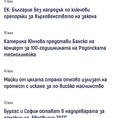
17 юли
ЕК: България без напредък по ключови
препоръки за върховенството на закона
15 юли
Катерина Юнчова представи Банско на
концерт за 100-годишнината на Родопската
теснолинейка
14 юли
Майки от цялата страна отново излизат на
протест с искане за по-високо майчинство
13 юли
Бургас и София остават в надпреварата за
домакин на „Евровизия 2027“