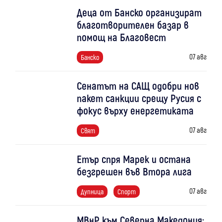
Деца от Банско организират
благотворителен базар в
помощ на Благовест
07 авг
Банско
Сенатът на САЩ одобри нов
пакет санкции срещу Русия с
фокус върху енергетиката
07 авг
Свят
Етър спря Марек и остана
безгрешен във Втора лига
07 авг
Дупница
Спорт
МВнР към Северна Македония: