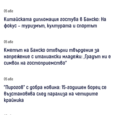
05 авг
Китайската дипломация гостува в Банско: На
фокус – туризмът, културата и спортът
05 авг
Кметът на Банско отхвърли твърдения за
напрежение с италиански младежи: „Градът ни е
символ на гостоприемство“
05 авг
"Пирогов" с добра новина: 15-годишен борец се
възстановява след парализа на четирите
крайника