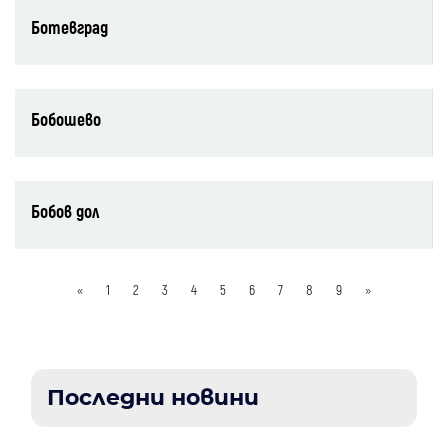
Ботевград
Бобошево
Бобов дол
«
1
2
3
4
5
6
7
8
9
»
Последни новини