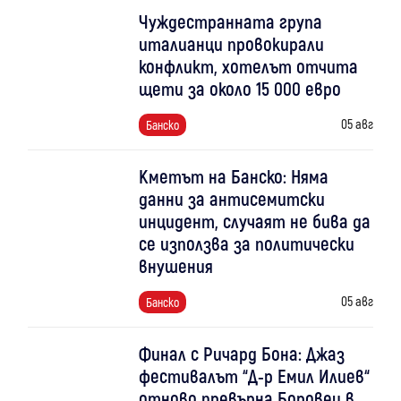
Чуждестранната група
италианци провокирали
конфликт, хотелът отчита
щети за около 15 000 евро
05 авг
Банско
Кметът на Банско: Няма
данни за антисемитски
инцидент, случаят не бива да
се използва за политически
внушения
05 авг
Банско
Финал с Ричард Бона: Джаз
фестивалът “Д-р Емил Илиев“
отново превърна Боровец в