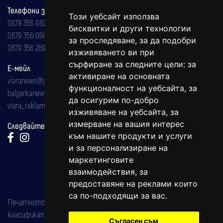
Телефони за реклама и абонаменти
Този уебсайт използва
0879 356 082
бисквитки и други технологии
0879 356 098
за проследяване, за да подобри
0879 356 289
изживяването ви при
сърфиране за следните цели:
за
Е-мейл
активиране на основната
viaranews@gmail.com
функционалност на уебсайта
,
за
balgarkanews@gmail.com
да осигурим по-добро
viara_reklama@mail.bg
изживяване на уебсайта
,
за
измерване на вашия интерес
Следвайте ни:
към нашите продукти и услуги
и за персонализиране на
маркетинговите
взаимодействия
,
за
предоставяне на реклами които
са по-подходящи за вас
.
Печатното издание на вестника е регистрирано в националния
класификатор на печатните издания (Българска национална
Съгласен съм