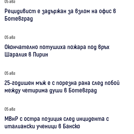
05 авг
Рецидивист е задържан за взлом на офис в
Ботевград
05 авг
Окончателно потушиха пожара под връх
Шаралия в Пирин
05 авг
25-годишен мъж е с порезна рана след побой
между четирима души в Ботевград
05 авг
МВнР с остра позиция след инцидента с
италиански ученици в Банско