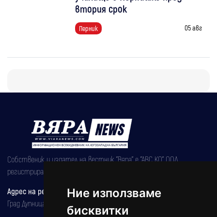
втория срок
05 авг
Перник
Собственик и издател на вестник "Вяра" е "АВС КО" ООД,
регистрирана на 08.05.2002 година.
Адрес на редакцията
Ние използваме
Град Дупница, ул.''Христо Ботев" 43
бисквитки