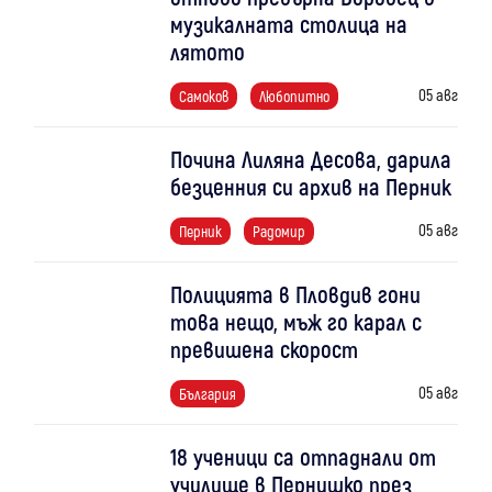
музикалната столица на
лятото
05 авг
Самоков
Любопитно
Почина Лиляна Десова, дарила
безценния си архив на Перник
05 авг
Перник
Радомир
Полицията в Пловдив гони
това нещо, мъж го карал с
превишена скорост
05 авг
България
18 ученици са отпаднали от
училище в Пернишко през