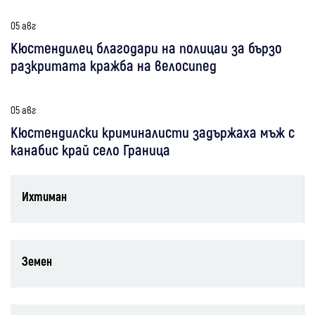
05 авг
Кюстендилец благодари на полицаи за бързо
разкритата кражба на велосипед
05 авг
Кюстендилски криминалисти задържаха мъж с
канабис край село Граница
Ихтиман
Земен