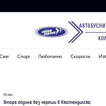
Свят
Спорт
Любопитно
Скорости
Из
04 май
Втора година без череши в Кюстендилско,