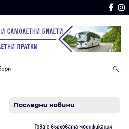
бори
Последни новини
Това е върховата модификация