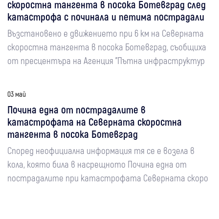
скоростна тангента в посока Ботевград след
катастрофа с починала и петима пострадали
Възстановено е движението при 6 км на Северната
скоростна тангента в посока Ботевград, съобщиха
от пресцентъра на Агенция "Пътна инфраструктур
03 май
Почина една от пострадалите в
катастрофата на Северната скоростна
тангента в посока Ботевград
Според неофициална информация тя се е возела в
кола, която била в насрещното Почина една от
пострадалите при катастрофата Северната скоро