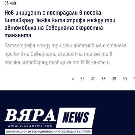
03 май
Нов инцидент с пострадали в посока
Ботевград: Тежка катастрофа между три
автомобила на Северната скоростна
тангента
Катастрофа между три леки автомобила е станала
при км 6 на Северната скоростна тангента в
посока Ботевград, съобщиха от МВР, както и
«
36
37
38
39
40