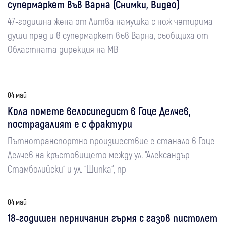
супермаркет във Варна (Снимки, Видео)
47-годишна жена от Литва намушка с нож четирима
души пред и в супермаркет във Варна, съобщиха от
Областната дирекция на МВ
04 май
Кола помете велосипедист в Гоце Делчев,
пострадалият е с фрактури
Пътнотранспортно произшествие е станало в Гоце
Делчев на кръстовището между ул. “Александър
Стамболийски“ и ул. “Шипка“, пр
04 май
18-годишен перничанин гърмя с газов пистолет