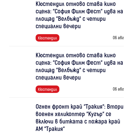
Кюстендил отново става кино
сцена: “София Филм Фест“ идва на
площад “Велбъжд“ с четири
специални вечери
06 авг
Кюстендил
Кюстендил отново става кино
сцена: “София Филм Фест“ идва на
площад “Велбъжд“ с четири
специални вечери
06 авг
Кюстендил
Огнен фронт край “Тракия“: Втори
военен хеликоптер “Кугър“ се
включи в битката с пожара край
АМ “Тракия“