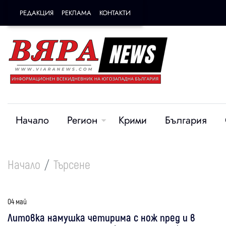
РЕДАКЦИЯ
РЕКЛАМА
КОНТАКТИ
Начало
Регион
Крими
България
Начало
Търсене
04 май
Литовка намушка четирима с нож пред и в