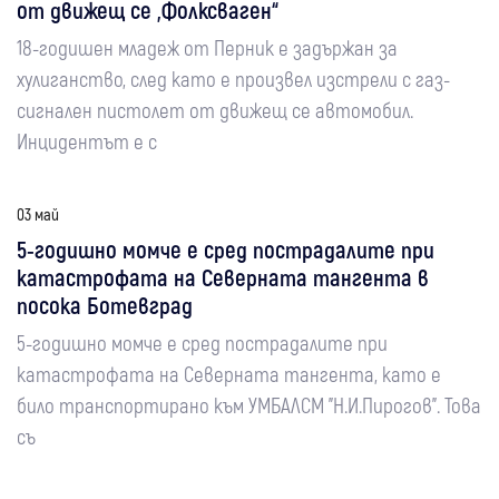
от движещ се „Фолксваген“
18-годишен младеж от Перник е задържан за
хулиганство, след като е произвел изстрели с газ-
сигнален пистолет от движещ се автомобил.
Инцидентът е с
03 май
5-годишно момче е сред пострадалите при
катастрофата на Северната тангента в
посока Ботевград
5-годишно момче е сред пострадалите при
катастрофата на Северната тангента, като е
било транспортирано към УМБАЛСМ "Н.И.Пирогов". Това
съ