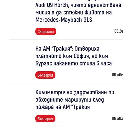
Audi Q9 Horch, чиято еднинствена
мисия е да стъжни живота на
Mercedes-Maybach GLS
06:24
Скорости
На АМ “Тракия“: Отвориха
платното към София, но към
Бургас чакането стига 3 часа
06 авг
България
Километрично задръстване по
обходните маршрути след
пожара на АМ "Тракия
06 авг
България