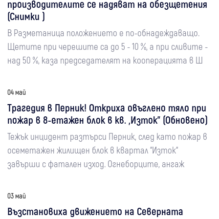
производителите се надяват на обезщетения
(Снимки )
В Разметаница положението е по-обнадеждаващо.
Щетите при черешите са до 5 - 10 %, а при сливите -
над 50 %, каза председателят на кооперацията в Ш
04 май
Трагедия в Перник! Откриха овъглено тяло при
пожар в 8-етажен блок в кв. „Изток” (Обновено)
Тежък инцидент разтърси Перник, след като пожар в
осеметажен жилищен блок в квартал “Изток“
завърши с фатален изход. Огнеборците, ангаж
03 май
Възстановиха движението на Северната