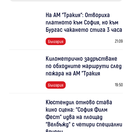
На АМ “Тракия“: Отвориха
платното към София, но към
Бургас чакането стига 3 часа
21:09
България
Километрично задръстване
по обходните маршрути след
пожара на АМ "Тракия
19:50
България
Кюстендил отново става
кино сцена: “София Филм
Фест“ идва на площад
“Велбъжд“ с четири специални
вечери