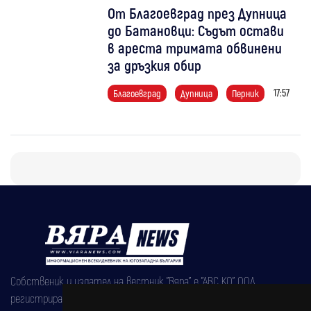
От Благоевград през Дупница
до Батановци: Съдът остави
в ареста тримата обвинени
за дръзкия обир
17:57
Благоевград
Дупница
Перник
Собственик и издател на вестник "Вяра" е "АВС КО" ООД,
регистрирана на 08.05.2002 година.