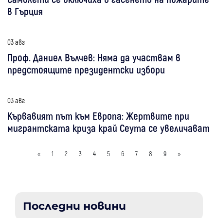
в Гърция
03 авг
Проф. Даниел Вълчев: Няма да участвам в
предстоящите президентски избори
03 авг
Кървавият път към Европа: Жертвите при
мигрантската криза край Сеута се увеличават
«
1
2
3
4
5
6
7
8
9
»
Последни новини