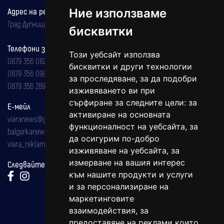
Адрес на редакцията
Ние използваме
Град Дупница, ул.''Христо Ботев" 43
бисквитки
Телефони за реклама и абонаменти
Този уебсайт използва
0879 356 082
бисквитки и други технологии
0879 356 098
за проследяване, за да подобри
0879 356 289
изживяването ви при
сърфиране за следните цели:
за
Е-мейл
активиране на основната
viaranews@gmail.com
функционалност на уебсайта
,
за
balgarkanews@gmail.com
да осигурим по-добро
viara_reklama@mail.bg
изживяване на уебсайта
,
за
измерване на вашия интерес
Следвайте ни:
към нашите продукти и услуги
и за персонализиране на
маркетинговите
взаимодействия
,
за
предоставяне на реклами които