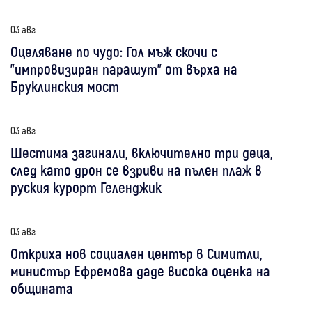
03 авг
Оцеляване по чудо: Гол мъж скочи с
"импровизиран парашут" от върха на
Бруклинския мост
03 авг
Шестима загинали, включително три деца,
след като дрон се взриви на пълен плаж в
руския курорт Геленджик
03 авг
Откриха нов социален център в Симитли,
министър Ефремова даде висока оценка на
общината