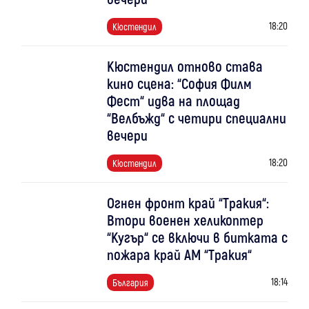
18:20
Кюстендил
Кюстендил отново става
кино сцена: “София Филм
Фест“ идва на площад
“Велбъжд“ с четири специални
вечери
18:20
Кюстендил
Огнен фронт край “Тракия“:
Втори военен хеликоптер
“Кугър“ се включи в битката с
пожара край АМ “Тракия“
18:14
България