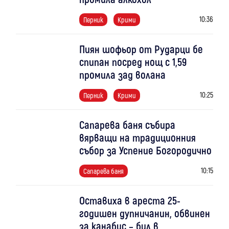
10:36
Перник
Крими
Пиян шофьор от Рударци бе
спипан посред нощ с 1,59
промила зад волана
10:25
Перник
Крими
Сапарева баня събира
вярващи на традиционния
събор за Успение Богородично
10:15
Сапарева баня
Оставиха в ареста 25-
годишен дупничанин, обвинен
за канабис – бил в