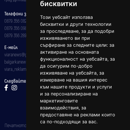
бисквитки
Телефони за реклама и абонаменти
Този уебсайт използва
0879 356 082
бисквитки и други технологии
0879 356 098
за проследяване, за да подобри
0879 356 289
изживяването ви при
сърфиране за следните цели:
за
Е-мейл
активиране на основната
viaranews@gmail.com
функционалност на уебсайта
,
за
balgarkanews@gmail.com
да осигурим по-добро
viara_reklama@mail.bg
изживяване на уебсайта
,
за
измерване на вашия интерес
Следвайте ни:
към нашите продукти и услуги
и за персонализиране на
маркетинговите
взаимодействия
,
за
предоставяне на реклами които
са по-подходящи за вас
.
Печатното издание на вестника е регистрирано в националния