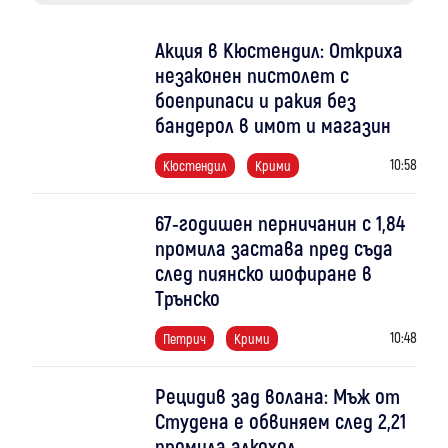
Акция в Кюстендил: Откриха
незаконен пистолет с
боеприпаси и ракия без
бандерол в имот и магазин
10:58
Кюстендил
Крими
67-годишен перничанин с 1,84
промила застава пред съда
след пиянско шофиране в
Трънско
10:48
Петрич
Крими
Рецидив зад волана: Мъж от
Студена е обвиняем след 2,21
промила алкохол