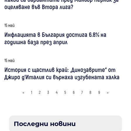
оцеляване във Втора лига?
15 май
Инфлацията в България достига 6.8% на
годишна база през април
15 май
История с щастлив край: „Динозаврите“ от
Джиро д’Италия си върнаха изгубената халка
«
1
2
3
4
5
6
7
8
9
»
Последни новини