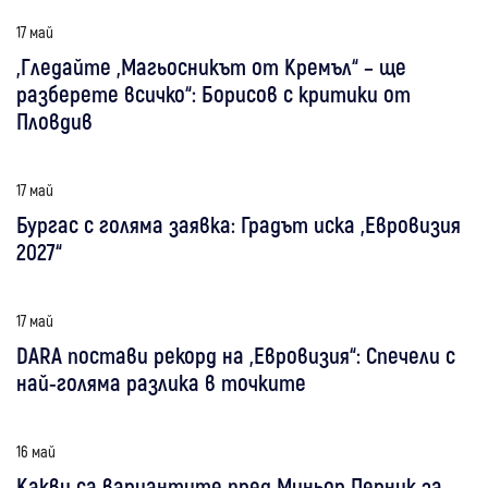
17 май
„Гледайте „Магьосникът от Кремъл“ – ще
разберете всичко“: Борисов с критики от
Пловдив
17 май
Бургас с голяма заявка: Градът иска „Евровизия
2027“
17 май
DARA постави рекорд на „Евровизия“: Спечели с
най-голяма разлика в точките
16 май
Какви са вариантите пред Миньор Перник за