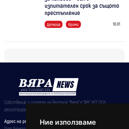
изпитателен срок за същото
престъпление
10:01
Дупница
Крими
Собственик и издател на вестник "Вяра" е "АВС КО" ООД,
регистрирана на 08.05.2002 година.
Адрес на редакцията
Ние използваме
Град Дупница, ул.''Христо Ботев" 43