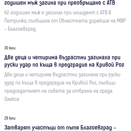
годишен мъж загина при преобръщане с АТВ
42-годишен мъж е загинал при инцидент с АТВ в
Петричко, съобщиха от Областната дирекция на МВР
– Благоевград.
30 юли
Две деца и четирима възрастни загинаха при
руски удар по къща в предградие на Кривой Рог
Две деца и четирима възрастни загинаха при руски
удар по къща в предградие на Кривой Рог, съобщи
председателят на съвета за отбрана на града
Олекса
29 юли
Затварят участъци от пътя Благоевград –