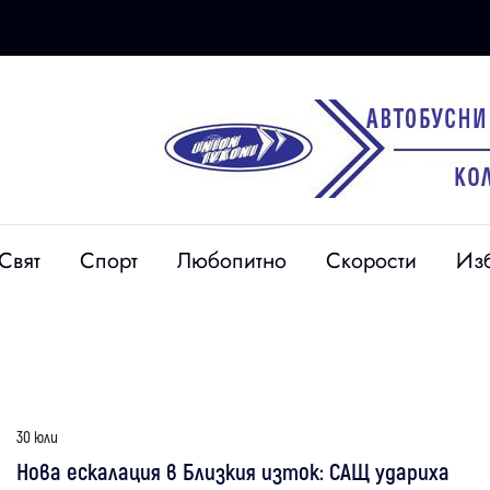
Свят
Спорт
Любопитно
Скорости
Из
30 юли
Нова ескалация в Близкия изток: САЩ удариха