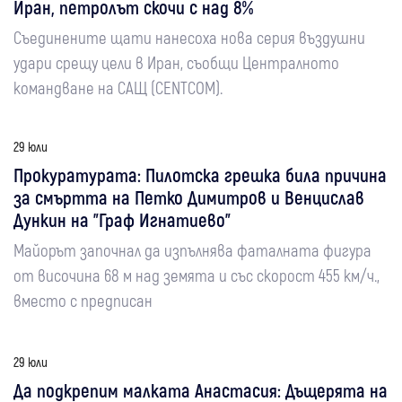
Иран, петролът скочи с над 8%
Съединените щати нанесоха нова серия въздушни
удари срещу цели в Иран, съобщи Централното
командване на САЩ (CENTCOM).
29 юли
Прокуратурата: Пилотска грешка била причина
за смъртта на Петко Димитров и Венцислав
Дункин на "Граф Игнатиево"
Майорът започнал да изпълнява фаталната фигура
от височина 68 м над земята и със скорост 455 км/ч.,
вместо с предписан
29 юли
Да подкрепим малката Анастасия: Дъщерята на