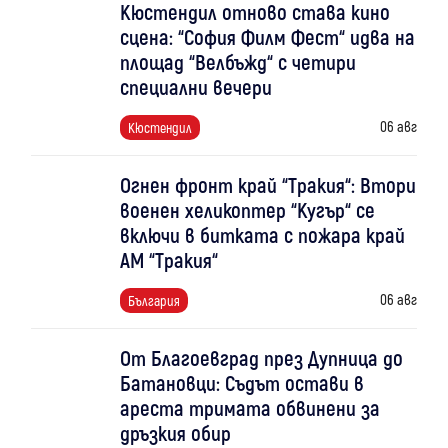
Кюстендил отново става кино
сцена: “София Филм Фест“ идва на
площад “Велбъжд“ с четири
специални вечери
06 авг
Кюстендил
Огнен фронт край “Тракия“: Втори
военен хеликоптер “Кугър“ се
включи в битката с пожара край
АМ “Тракия“
06 авг
България
От Благоевград през Дупница до
Батановци: Съдът остави в
ареста тримата обвинени за
дръзкия обир