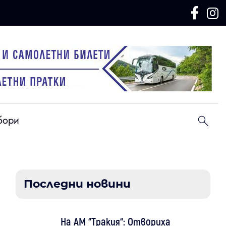
бори
Последни новини
На АМ “Тракия“: Отвориха