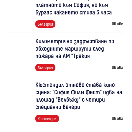
платното към София, но към
Бургас чакането стига 3 часа
06 авг
България
Километрично задръстване по
обходните маршрути след
пожара на АМ "Тракия
06 авг
България
Кюстендил отново става кино
сцена: “София Филм Фест“ идва на
площад “Велбъжд“ с четири
специални вечери
06 авг
Кюстендил