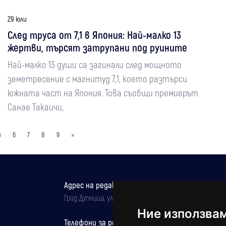
29 юли
След труса от 7,1 в Япония: Най-малко 13
жертви, търсят затрупани под руините
Най-малко 13 души са загинали след мощното
земетресение с магнитуд 7,1, което разтърси
южната част на Япония. Това съобщи премиерът
Санае Такаичи,
5
6
7
8
9
»
Адрес на редакцията
Град Дупница, ул.''Христо Ботев" 43
Ние използва
Телефони за реклама и абонаменти