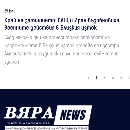
29 юли
Край на затишието: САЩ и Иран възобновиха
военните действия в Близкия изток
След няколко дни на относително спокойствие
напрежението в Близкия изток отново се изостри.
Американски и саудитски сили нанесоха съвместни
удари п
«
1
2
3
4