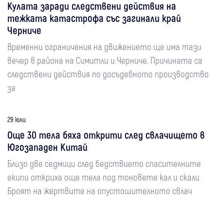
Кулата заради следствени действия на
тежката катастрофа със загинали край
Черниче
Временни ограничения на движението ще има тази
вечер в района на Симитли и Черниче. Причината са
следствени действия по досъдебното производство
за
29 юли
Още 30 тела бяха открити след свлачището в
Югозападен Китай
Близо две седмици след бедствието спасителните
екипи откриха още тела под тоновете кал и скали
Броят на жертвите на опустошителното свлач