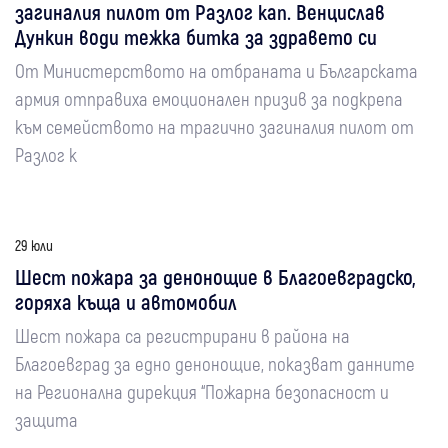
загиналия пилот от Разлог кап. Венцислав
Дункин води тежка битка за здравето си
От Министерството на отбраната и Българската
армия отправиха емоционален призив за подкрепа
към семейството на трагично загиналия пилот от
Разлог к
29 юли
Шест пожара за денонощие в Благоевградско,
горяха къща и автомобил
Шест пожара са регистрирани в района на
Благоевград за едно денонощие, показват данните
на Регионална дирекция “Пожарна безопасност и
защита