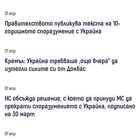
01 апр
Правителството публикува текста на 10-
годишното споразумение с Украйна
01 апр
Кремъл: Украйна трябваше „още вчера" да
изтегли силите си от Донбас
01 апр
НС обсъжда решение, с което да принуди МС да
прекрати споразумението с Украйна, подписано
на 30 март
01 апр