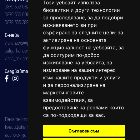
Този уебсайт използва
0879 356 082
бисквитки и други технологии
0879 356 098
за проследяване, за да подобри
0879 356 289
изживяването ви при
сърфиране за следните цели:
за
Е-мейл
активиране на основната
viaranews@gmail.com
функционалност на уебсайта
,
за
balgarkanews@gmail.com
да осигурим по-добро
viara_reklama@mail.bg
изживяване на уебсайта
,
за
измерване на вашия интерес
Следвайте ни:
към нашите продукти и услуги
и за персонализиране на
маркетинговите
взаимодействия
,
за
предоставяне на реклами които
са по-подходящи за вас
.
Печатното издание на вестника е регистрирано в националния
класификатор на печатните издания (Българска национална
Съгласен съм
агенция за ISSN) под номер: ISSN 1312-4722.