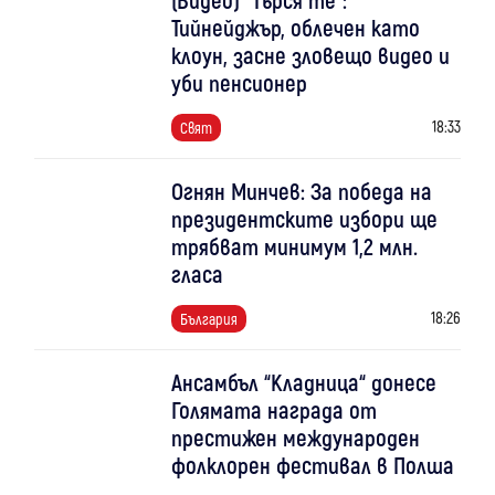
Тийнейджър, облечен като
клоун, засне зловещо видео и
уби пенсионер
18:33
Свят
Огнян Минчев: За победа на
президентските избори ще
трябват минимум 1,2 млн.
гласа
18:26
България
Ансамбъл “Кладница“ донесе
Голямата награда от
престижен международен
фолклорен фестивал в Полша