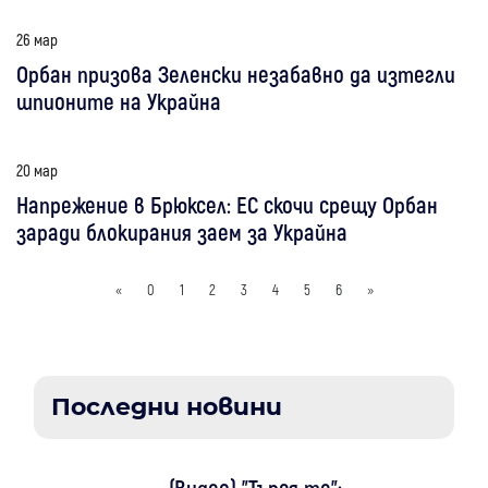
26 мар
Орбан призова Зеленски незабавно да изтегли
шпионите на Украйна
20 мар
Напрежение в Брюксел: ЕС скочи срещу Орбан
заради блокирания заем за Украйна
«
0
1
2
3
4
5
6
»
Последни новини
(Видео) "Търся те":