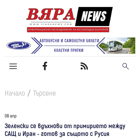
Начало
Търсене
08 апр
Зеленски се вдъхнови от примирието между
САЩ и Иран - готов за същото с Русия