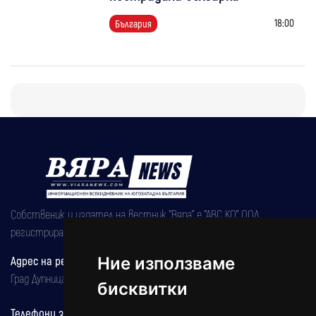
18:00
България
Собственик и издател на вестник "Вяра" е "АВС КО" ООД,
регистрирана на 08.05.2002 година.
Адрес на редакцията
Ние използваме
Град Дупница, ул.''Христо Ботев" 43
бисквитки
Телефони за реклама и абонаменти