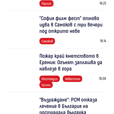
18:25
Перник
"София филм фест" отново
идва в Самоков с три вечери
под открито небе
18:14
Самоков
Пожар край кметството в
Еремия: Огънят заплашва да
навлезе в гора
18:09
Кюстендил
Невестино
Крими
“Възраждане“: РСМ отказа
лечение в България на
пострадала българка