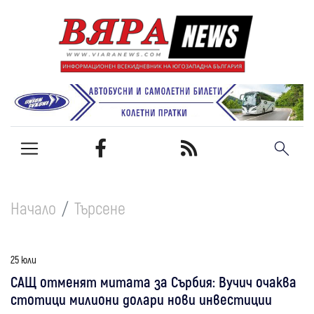
Начало
Търсене
25 юли
САЩ отменят митата за Сърбия: Вучич очаква
стотици милиони долари нови инвестиции