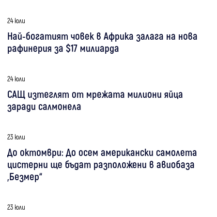
24 юли
Най-богатият човек в Африка залага на нова
рафинерия за $17 милиарда
24 юли
САЩ изтеглят от мрежата милиони яйца
заради салмонела
23 юли
До октомври: До осем американски самолета
цистерни ще бъдат разположени в авиобаза
„Безмер“
23 юли