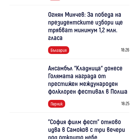
Огнян Минчев: За победа на
президентските избори ще
трябват минимум 1,2 млн.
гласа
18:26
България
Ансамбъл “Кладница“ донесе
Голямата награда от
престижен международен
фолклорен фестивал в Полша
18:25
Перник
"София филм фест" отново
идва в Самоков с три вечери
под открито небе