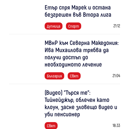
Етър спря Марек и остана
безгрешен във Втора лига
21:12
Дупница
Спорт
МВнР към Северна Македония:
Ива Михаилова трябва да
получи достъп до
необходимото лечение
21:04
България
Свят
(Видео) "Търся те":
Тийнейджър, облечен като
клоун, засне зловещо видео и
уби пенсионер
18:33
Свят