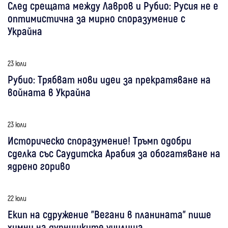
След срещата между Лавров и Рубио: Русия не е
оптимистична за мирно споразумение с
Украйна
23 юли
Рубио: Трябват нови идеи за прекратяване на
войната в Украйна
23 юли
Историческо споразумение! Тръмп одобри
сделка със Саудитска Арабия за обогатяване на
ядрено гориво
22 юли
Екип на сдружение "Вегани в планината" пише
химни на дупнишките училища