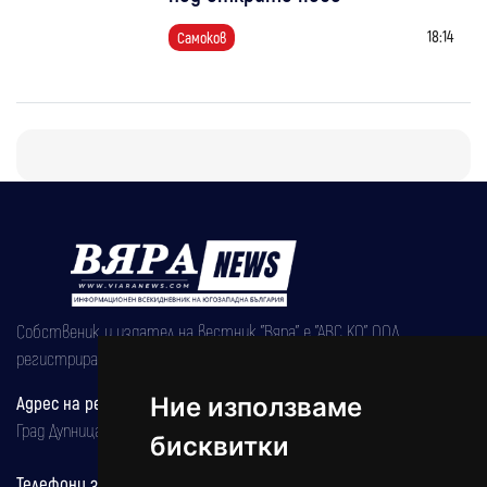
18:14
Самоков
Собственик и издател на вестник "Вяра" е "АВС КО" ООД,
регистрирана на 08.05.2002 година.
Адрес на редакцията
Ние използваме
Град Дупница, ул.''Христо Ботев" 43
бисквитки
Телефони за реклама и абонаменти