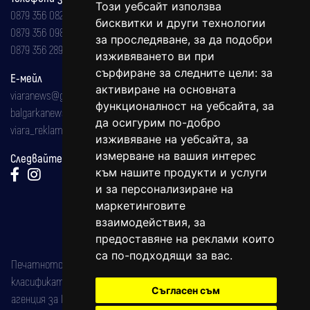
Този уебсайт използва
0879 356 082
бисквитки и други технологии
0879 356 098
за проследяване, за да подобри
0879 356 289
изживяването ви при
сърфиране за следните цели:
за
Е-мейл
активиране на основната
viaranews@gmail.com
функционалност на уебсайта
,
за
balgarkanews@gmail.com
да осигурим по-добро
viara_reklama@mail.bg
изживяване на уебсайта
,
за
измерване на вашия интерес
Следвайте ни:
към нашите продукти и услуги
и за персонализиране на
маркетинговите
взаимодействия
,
за
предоставяне на реклами които
са по-подходящи за вас
.
Печатното издание на вестника е регистрирано в националния
класификатор на печатните издания (Българска национална
Съгласен съм
агенция за ISSN) под номер: ISSN 1312-4722.