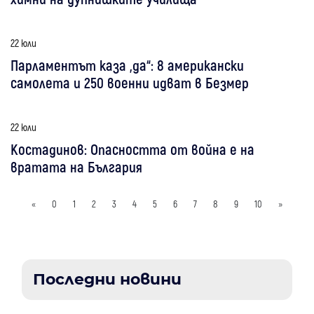
22 юли
Парламентът каза „да“: 8 американски
самолета и 250 военни идват в Безмер
22 юли
Костадинов: Опасността от война е на
вратата на България
«
0
1
2
3
4
5
6
7
8
9
10
»
Последни новини