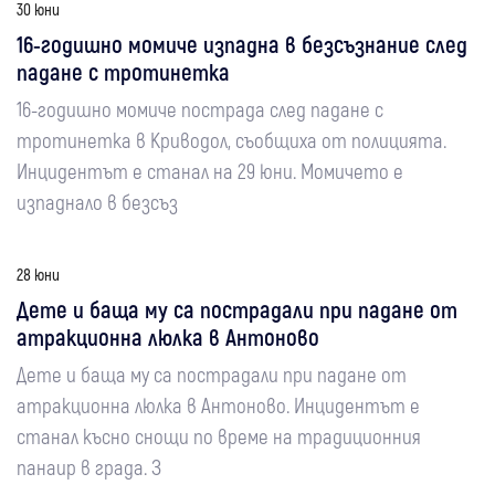
30 юни
16-годишно момиче изпадна в безсъзнание след
падане с тротинетка
16-годишно момиче пострада след падане с
тротинетка в Криводол, съобщиха от полицията.
Инцидентът е станал на 29 юни. Момичето е
изпаднало в безсъз
28 юни
Дете и баща му са пострадали при падане от
атракционна люлка в Антоново
Дете и баща му са пострадали при падане от
атракционна люлка в Антоново. Инцидентът е
станал късно снощи по време на традиционния
панаир в града. З