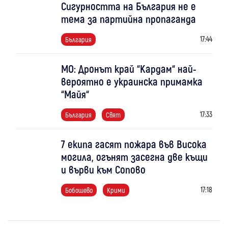
Сигурността на България не е
тема за партийна пропаганда
17:44
България
МО: Дронът край “Кардам“ най-
вероятно е украинска примамка
“Майя“
17:33
България
Свят
7 екипа гасят пожара във Висока
могила, огънят засегна две къщи
и върви към Сопово
17:18
Бобошево
Крими