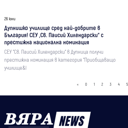
26 юни
Дупнишко училище сред най-добрите в
България! СЕУ „Св. Паисий Хилендарски“ с
престижна национална номинация
СЕУ “Св. Паисий Хилендарски“ в Дупница получи
престижна номинация в категория “Приобщаващо
училище&l
«
0
1
2
3
4
5