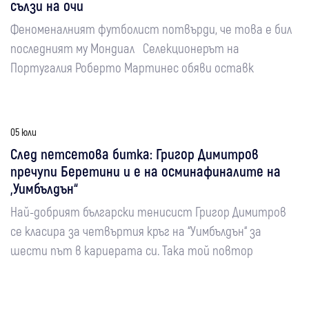
сълзи на очи
Феноменалният футболист потвърди, че това е бил
последният му Мондиал Селекционерът на
Португалия Роберто Мартинес обяви оставк
05 юли
След петсетова битка: Григор Димитров
пречупи Беретини и е на осминафиналите на
„Уимбълдън“
Най-добрият български тенисист Григор Димитров
се класира за четвъртия кръг на “Уимбълдън“ за
шести път в кариерата си. Така той повтор