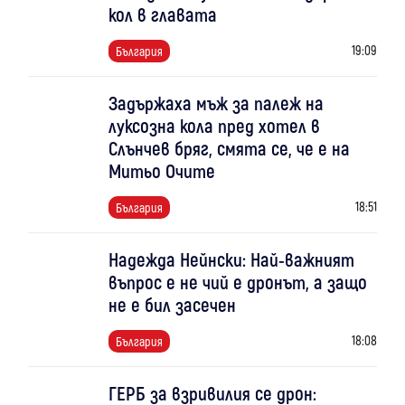
кол в главата
19:09
България
Задържаха мъж за палеж на
луксозна кола пред хотел в
Слънчев бряг, смята се, че е на
Митьо Очите
18:51
България
Надежда Нейнски: Най-важният
въпрос е не чий е дронът, а защо
не е бил засечен
18:08
България
ГЕРБ за взривилия се дрон: