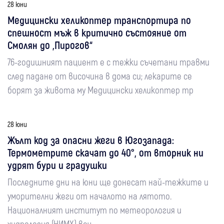
28 юни
Медицински хеликоптер транспортира по
спешност мъж в критично състояние от
Смолян до „Пирогов“
76-годишният пациент е с тежки съчетани травми
след падане от височина в дома си; лекарите се
борят за живота му Медицински хеликоптер тр
28 юни
Жълт код за опасни жеги в Югозапада:
Термометрите скачат до 40°, от вторник ни
удрят бури и градушки
Последните дни на юни ще донесат най-тежките и
уморителни жеги от началото на лятото.
Националният институт по метеорология и
хидрология (НИМХ) веч