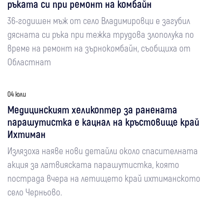
ръката си при ремонт на комбайн
36-годишен мъж от село Владимировци е загубил
дясната си ръка при тежка трудова злополука по
време на ремонт на зърнокомбайн, съобщиха от
Областнат
04 юли
Медицинският хеликоптер за ранената
парашутистка е кацнал на кръстовище край
Ихтиман
Излязоха наяве нови детайли около спасителната
акция за латвияската парашутистка, която
пострада вчера на летището край ихтиманското
село Черньово.