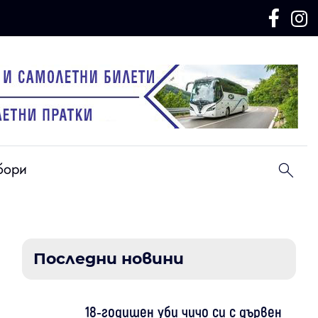
бори
Последни новини
18-годишен уби чичо си с дървен