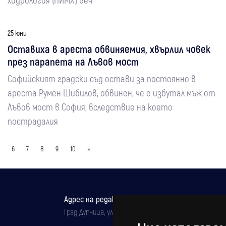
25 юни
Оставиха в ареста обвиняемия, хвърлил човек
през парапета на Лъвов мост
Софийският градски съд остави за постоянно в
ареста Румен Шибилов, обвинен, че е избутал мъж от
Лъвов мост в София, вследствие на което
пострадалия
6
7
8
9
10
»
Адрес на редакцията
Град Дупница, ул.''Христо Ботев" 43