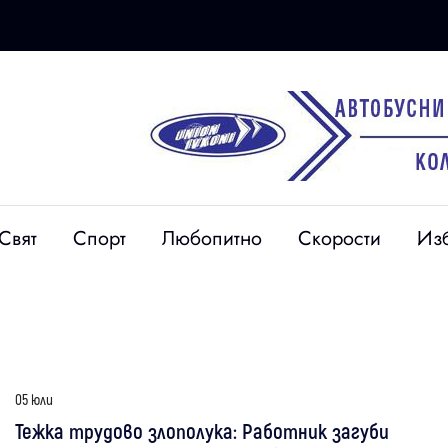
Свят
Спорт
Любопитно
Скорости
Из
05 юли
Тежка трудово злополука: Работник загуби