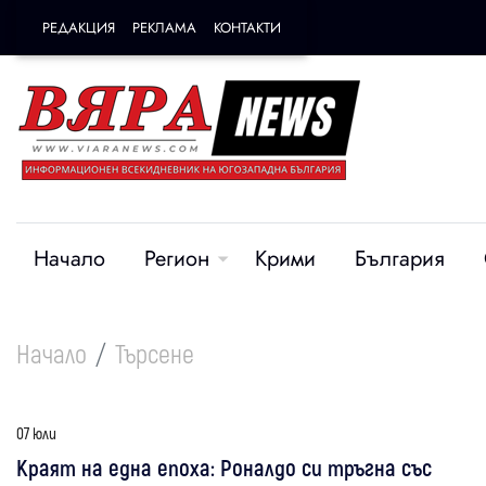
РЕДАКЦИЯ
РЕКЛАМА
КОНТАКТИ
Начало
Регион
Крими
България
Начало
Търсене
07 юли
Краят на една епоха: Роналдо си тръгна със