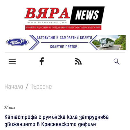
Начало
Търсене
27 юли
Катастрофа с румънска кола затруднява
движението в Кресненското дефиле