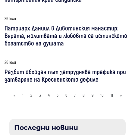
26 юли
Патриарх Даниил в Дивотинския манастир:
Вярата, молитвата и любовта са истинското
богатство на душата
26 юли
Разбит обходен път затруднява трафика при
затваряне на Кресненското дефиле
«
1
2
3
4
5
6
7
8
9
10
11
»
Последни новини