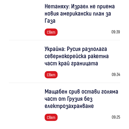
Нетаняху: Израел не приема
новия американски план за
Газа
09:39
Свят
Украйна: Русия разполага
севернокорейска ракетна
част край границата
09:34
Свят
Мащабен срив остави голяма
част от Грузия без
електрозахранване
09:25
Свят