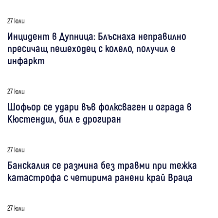
27 юли
Инцидент в Дупница: Блъснаха неправилно
пресичащ пешеходец с колело, получил е
инфаркт
27 юли
Шофьор се удари във фолксваген и ограда в
Кюстендил, бил е дрогиран
27 юли
Банскалия се размина без травми при тежка
катастрофа с четирима ранени край Враца
27 юли