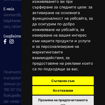
изживяването ви при
сърфиране за следните цели:
за
Е-мейл
активиране на основната
viaranews@gmail.com
функционалност на уебсайта
,
за
balgarkanews@gmail.com
да осигурим по-добро
viara_reklama@mail.bg
изживяване на уебсайта
,
за
измерване на вашия интерес
Следвайте ни:
към нашите продукти и услуги
и за персонализиране на
маркетинговите
взаимодействия
,
за
предоставяне на реклами които
са по-подходящи за вас
.
Печатното издание на вестника е регистрирано в националния
класификатор на печатните издания (Българска национална
Съгласен съм
агенция за ISSN) под номер: ISSN 1312-4722.
"АВС КО" ООД е притежател на марката: Вяра информационен
Аз отказвам
всекидневник на югозападна България, със свидетелство за марка
Промяна на предпочитанията
рег. номер: 47857/11.05.2004 година.
ми