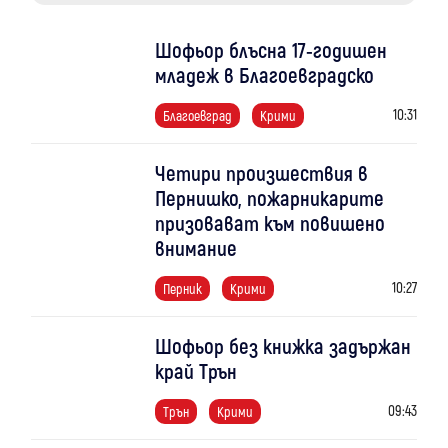
Шофьор блъсна 17-годишен
младеж в Благоевградско
10:31
Благоевград
Крими
Четири произшествия в
Пернишко, пожарникарите
призовават към повишено
внимание
10:27
Перник
Крими
Шофьор без книжка задържан
край Трън
09:43
Трън
Крими