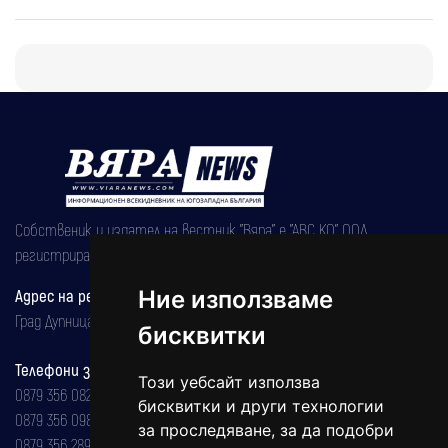
Собственик и издател на вестник "Вяра" е "АВС КО" ООД,
регистрирана на 08.05.2002 година.
Адрес на редакцията
Ние използваме
Град Дупница, ул.''Христо Ботев" 43
бисквитки
Телефони за реклама и абонаменти
Този уебсайт използва
0879 356 082
бисквитки и други технологии
0879 356 098
за проследяване, за да подобри
0879 356 289