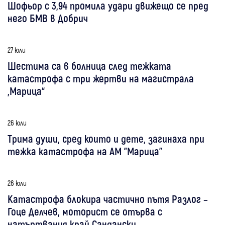
Шофьор с 3,94 промила удари движещо се пред
него БМВ в Добрич
27 юли
Шестима са в болница след тежката
катастрофа с три жертви на магистрала
„Марица“
26 юли
Трима души, сред които и дете, загинаха при
тежка катастрофа на АМ "Марица"
26 юли
Катастрофа блокира частично пътя Разлог –
Гоце Делчев, моторист се отърва с
натъртвания край Сандански