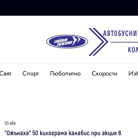
Свят
Спорт
Любопитно
Скорости
Из
03 авг
"Ожънаха" 50 килограма канабис при акция в