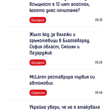
всъщност е 12-ият апостол,
когото днес почитаме?
08:39
България
Жълт код за валежи и
гръмотевици в Благоевград,
София област, Смолян и
Пазарджик
08:28
България
McLaren реставрира първия си
автомобил
06:48
Скорости
Украйна увери, че не е атакувала