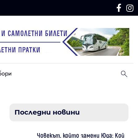
бори
Последни новини
Човекът, който замени Юда: Кой