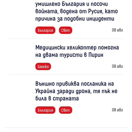
умишлено България и посочи
войната, водена от Русия, като
причина за подобни инциденти
08 авг
България
Свят
Медицински хеликоптер помогна
на двама туристи в Пирин
08 авг
Банско
Външно привиква посланика на
Украйна заради дрона, тя пък не
била в страната
08 авг
България
Свят