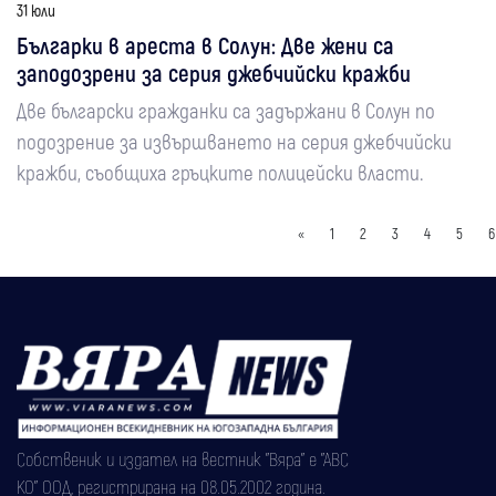
31 юли
Българки в ареста в Солун: Две жени са
заподозрени за серия джебчийски кражби
Две български гражданки са задържани в Солун по
подозрение за извършването на серия джебчийски
кражби, съобщиха гръцките полицейски власти.
«
1
2
3
4
5
6
Собственик и издател на вестник "Вяра" е "АВС
КО" ООД, регистрирана на 08.05.2002 година.