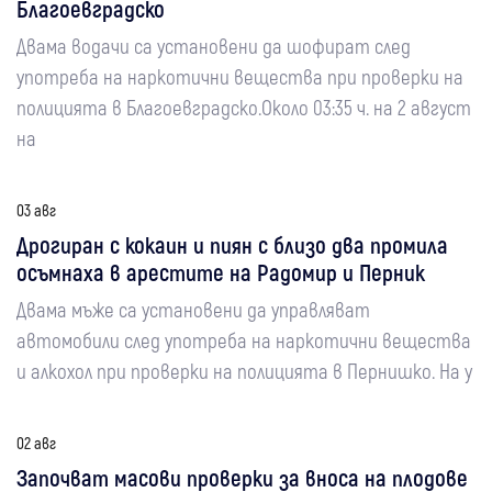
Благоевградско
Двама водачи са установени да шофират след
употреба на наркотични вещества при проверки на
полицията в Благоевградско.Около 03:35 ч. на 2 август
на
03 авг
Дрогиран с кокаин и пиян с близо два промила
осъмнаха в арестите на Радомир и Перник
Двама мъже са установени да управляват
автомобили след употреба на наркотични вещества
и алкохол при проверки на полицията в Пернишко. На у
02 авг
Започват масови проверки за вноса на плодове