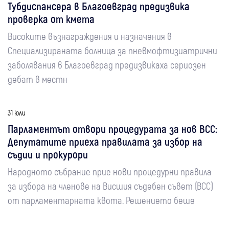
Тубдиспансера в Благоевград предизвика
проверка от кмета
Високите възнаграждения и назначения в
Специализираната болница за пневмофтизиатрични
заболявания в Благоевград предизвикаха сериозен
дебат в местн
31 юли
Парламентът отвори процедурата за нов ВСС:
Депутатите приеха правилата за избор на
съдии и прокурори
Народното събрание прие нови процедурни правила
за избора на членове на Висшия съдебен съвет (ВСС)
от парламентарната квота. Решението беше