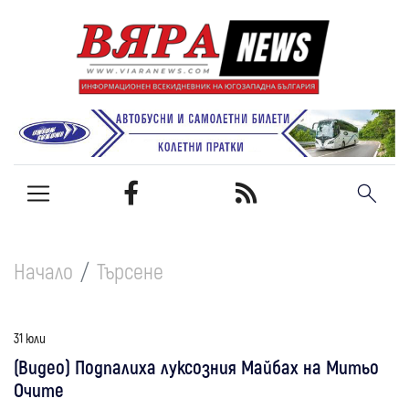
Начало
Търсене
31 юли
(Видео) Подпалиха луксозния Майбах на Митьо
Очите