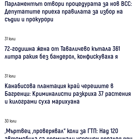
Парламентът отвори процедурата за нов ВСС:
Депутатите приеха правилата за избор на
съдии и прокурори
31 юли
72-годишна жена от Таваличево кътала 361
литра ракия без бандерол, конфискуваха я
31 юли
Канабисова плантация край черешите в
Багренци: Криминалисти разкриха 37 растения
и килограми суха марихуана
30 юли
„Мъртвец „проверявал“ коли за ГТП: Над 120
автомобила са преминали успешен преглед при