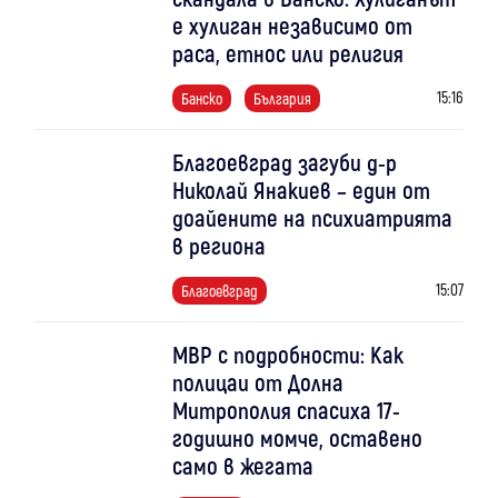
е хулиган независимо от
раса, етнос или религия
15:16
Банско
България
Благоевград загуби д-р
Николай Янакиев – един от
доайените на психиатрията
в региона
15:07
Благоевград
МВР с подробности: Как
полицаи от Долна
Митрополия спасиха 17-
годишно момче, оставено
само в жегата