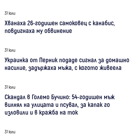
31 юли
Хванаха 26-годишен самоковец с канабис,
повдигнаха му обвинение
31 юли
Украинка от Перник подаде сигнал за домашно
насилие, задържаха мъжа, с когото живеела
31 юли
Скандал в Големо Бучино: 54-годишен мъж
вилнял на улицата и псувал, за капак го
изловили и в кражба на ток
31 юли