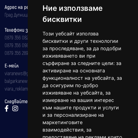
Адрес на редакцията
Ние използваме
Град Дупница, ул.''Христо Ботев" 43
бисквитки
Телефони за реклама и абонаменти
Този уебсайт използва
0879 356 082
бисквитки и други технологии
0879 356 098
за проследяване, за да подобри
0879 356 289
изживяването ви при
сърфиране за следните цели:
за
Е-мейл
активиране на основната
viaranews@gmail.com
функционалност на уебсайта
,
за
balgarkanews@gmail.com
да осигурим по-добро
viara_reklama@mail.bg
изживяване на уебсайта
,
за
измерване на вашия интерес
Следвайте ни:
към нашите продукти и услуги
и за персонализиране на
маркетинговите
взаимодействия
,
за
предоставяне на реклами които