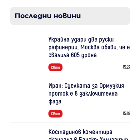
Последни новини
Украйна удари две руски
рафинерии, Москва обяви, че е
свалила 605 дрона
15:27
Свят
Иран: Сделката за Ормузкия
проток е в заключителна
фаза
15:18
Свят
Костадинов коментира
скандала в Банско: Хулиганът