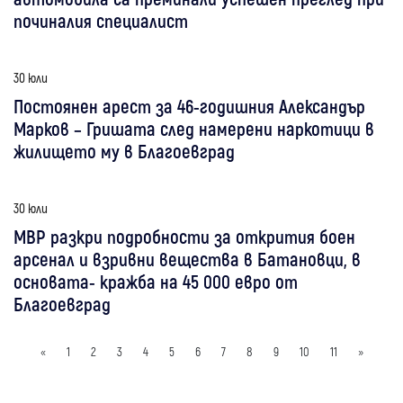
починалия специалист
30 юли
Постоянен арест за 46-годишния Александър
Марков – Гришата след намерени наркотици в
жилището му в Благоевград
30 юли
МВР разкри подробности за открития боен
арсенал и взривни вещества в Батановци, в
основата- кражба на 45 000 евро от
Благоевград
«
1
2
3
4
5
6
7
8
9
10
11
»