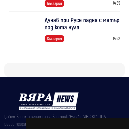
14:55
България
Дунав при Русе падна с метър
под кота нула
14:52
България
Собственик и издател на вестник "Вяра" е "АВС КО" ООД,
регистрирана на 08.05.2002 година.