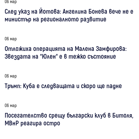
06 мар
След указ на Йотова: Ангелина Бонева вече не е
министър на регионалното развитие
06 мар
Отложиха операцията на Малена Замфирова:
Звездата на “Юлен“ е в тежко състояние
06 мар
Тръмп: Куба е следващата и скоро ще падне
06 мар
Посегателство срещу български клуб в Битоля,
МВнР реагира остро