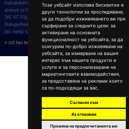
класификатор на печатните издания (Българска национална
Този уебсайт използва бисквитки и
агенция за ISSN) под номер: ISSN 1312-4722.
други технологии за проследяване,
"АВС КО" ООД е притежател на марката: Вяра информационен
за да подобри изживяването ви при
всекидневник на югозападна България, със свидетелство за марка
сърфиране за следните цели:
за
рег. номер: 47857/11.05.2004 година.
активиране на основната
функционалност на уебсайта
,
за да
© 2026 Вяра News Всички права запазени!
осигурим по-добро изживяване на
Created by
DREAMmedia Creative Studio
уебсайта
,
за измерване на вашия
интерес към нашите продукти и
услуги и за персонализиране на
маркетинговите взаимодействия
,
за предоставяне на реклами които
са по-подходящи за вас
.
Съгласен съм
Аз отказвам
Промяна на предпочитанията ми