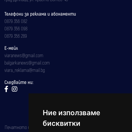
Телефони за реклама и абонаменти
0879 356 082
0879 356 098
0879 356 289
Е-мейл
viaranews@gmail.com
balgarkanews@gmail.com
viara_reklama@mail.bg
Следвайте ни:
Ние използваме
бисквитки
Печатното издание на вестника е регистрирано в националния