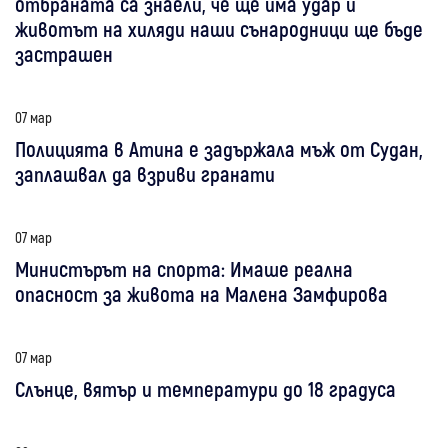
отбраната са знаели, че ще има удар и
животът на хиляди наши сънародници ще бъде
застрашен
07 мар
Полицията в Атина е задържала мъж от Судан,
заплашвал да взриви гранати
07 мар
Министърът на спорта: Имаше реална
опасност за живота на Малена Замфирова
07 мар
Слънце, вятър и температури до 18 градуса