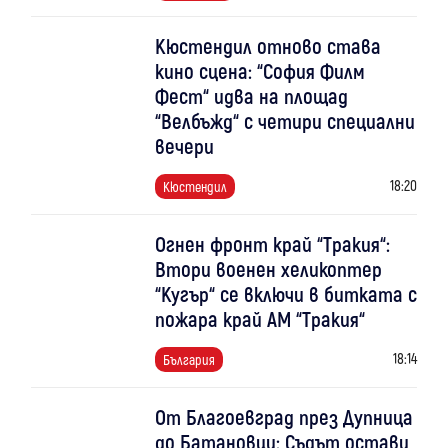
Кюстендил отново става
кино сцена: “София Филм
Фест“ идва на площад
“Велбъжд“ с четири специални
вечери
18:20
Кюстендил
Огнен фронт край “Тракия“:
Втори военен хеликоптер
“Кугър“ се включи в битката с
пожара край АМ “Тракия“
18:14
България
От Благоевград през Дупница
до Батановци: Съдът остави