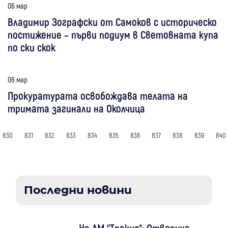
06 мар
Владимир Зографски от Самоков с историческо
постижение – първи подиум в Световната купа
по ски скок
06 мар
Прокуратурата освобождава телата на
тримата загинали на Околчица
830
831
832
833
834
835
836
837
838
839
840
Последни новини
На АМ “Тракия“: Отвориха