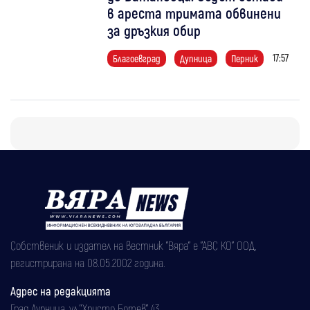
в ареста тримата обвинени
за дръзкия обир
17:57
Благоевград
Дупница
Перник
Собственик и издател на вестник "Вяра" е "АВС КО" ООД,
регистрирана на 08.05.2002 година.
Адрес на редакцията
Град Дупница, ул.''Христо Ботев" 43