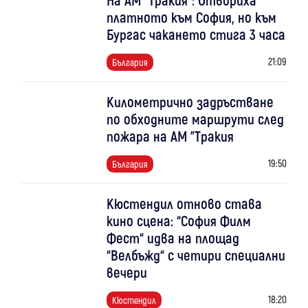
платното към София, но към
Бургас чакането стига 3 часа
21:09
България
Километрично задръстване
по обходните маршрути след
пожара на АМ "Тракия
19:50
България
Кюстендил отново става
кино сцена: “София Филм
Фест“ идва на площад
“Велбъжд“ с четири специални
вечери
18:20
Кюстендил