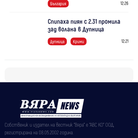
12:26
България
Спипаха пиян с 2.31 промила
зад волана в Дупница
12:21
Дупница
Крими
Собственик и издател на вестник "Вяра" е "АВС КО" ООД,
регистрирана на 08.05.2002 година.