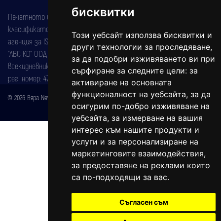
бисквитки
Печатното издание на вестника е регистрирано в националния
класификатор на печатните издания (Българска национална
Този уебсайт използва бисквитки и
агенция за ISSN) под номер: ISSN 1312-4722.
други технологии за проследяване,
"АВС КО" ООД е притежател на марката: Вяра информационен
за да подобри изживяването ви при
всекидневник на югозападна България, със свидетелство за марка
сърфиране за следните цели:
за
рег. номер: 47857/11.05.2004 година.
активиране на основната
функционалност на уебсайта
,
за да
© 2026 Вяра News Всички права запазени!
осигурим по-добро изживяване на
Created by
DREAMmedia Creative Studio
уебсайта
,
за измерване на вашия
интерес към нашите продукти и
услуги и за персонализиране на
маркетинговите взаимодействия
,
за предоставяне на реклами които
са по-подходящи за вас
.
Съгласен съм