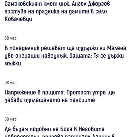
Самоковският кмет инж. Ангел Джоргов
гостува на празника на дамите в село
Ковачевци
08 мар
В понеделник решават ще издържи ли Малена
две операции наведнъж, бащата: Тя се държи
мъжки
08 мар
Напрежение в пощите: Протест утре ще
забави изплащането на пенсиите
08 мар
Да бъдем подобни на Бога в Неговите
добродетели, призова патриарх Даниил в