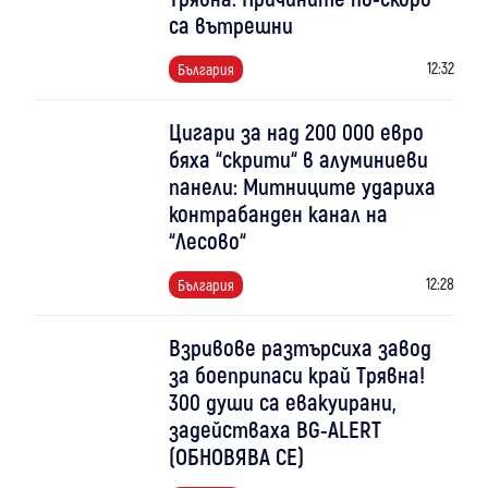
са вътрешни
12:32
България
Цигари за над 200 000 евро
бяха “скрити“ в алуминиеви
панели: Митниците удариха
контрабанден канал на
“Лесово“
12:28
България
Взривове разтърсиха завод
за боеприпаси край Трявна!
300 души са евакуирани,
задействаха BG-ALERT
(ОБНОВЯВА СЕ)