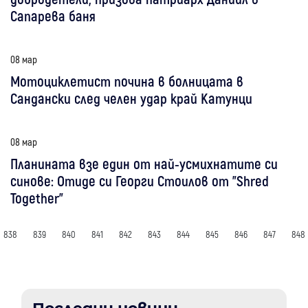
Сапарева баня
08 мар
Мотоциклетист почина в болницата в
Сандански след челен удар край Катунци
08 мар
Планината взе един от най-усмихнатите си
синове: Отиде си Георги Стоилов от "Shred
Together"
838
839
840
841
842
843
844
845
846
847
848