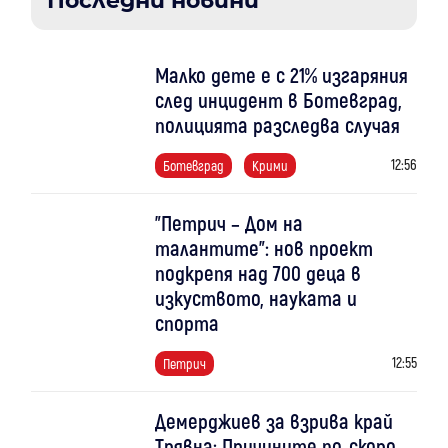
Последни новини
Малко дете е с 21% изгаряния
след инцидент в Ботевград,
полицията разследва случая
12:56
Ботевград
Крими
"Петрич – Дом на
талантите": нов проект
подкрепя над 700 деца в
изкуството, науката и
спорта
12:55
Петрич
Демерджиев за взрива край
Трявна: Причините по-скоро