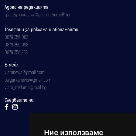
Адрес на редакцията
Град Дупница, ул.''Христо Ботев" 43
Телефони за реклама и абонаменти
0879 356 082
0879 356 098
0879 356 289
Е-мейл
viaranews@gmail.com
balgarkanews@gmail.com
viara_reklama@mail.bg
Следвайте ни:
Ние използваме